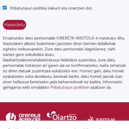
Pribatutasun politika irakurri eta onartzen dut.
Erraztutako datu pertsonalak ORERETA IKASTOLA-k tratatuko ditu,
Ikastolaren albiste buletinean jasotzen diren berrien bidalketak
egiteko helburuarekin. Zure datu pertsonalei dagokienez, nahi
izanez gero eskubidea duzu,
idazkaritza@oreretaikastola.eus helbidera zuzenduz, zure datu
pertsonalak tratatzen ari garen ala ez konfirmatzeko, baita zehatzak
ez diren datuak zuzentzea eskatzeko ere. Horrez gain, datu horiek
ezabatzeko eska dezakezu, besteak beste, datu horiek jasoak izan
ziren helburua betetzeko jada beharrezkoak ez badira. Informazio
gehigarria web orrialdeko
Pribatutasun politikan
azaltzen da.