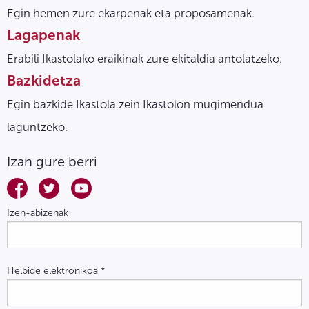
Egin hemen zure ekarpenak eta proposamenak.
Lagapenak
Erabili Ikastolako eraikinak zure ekitaldia antolatzeko.
Bazkidetza
Egin bazkide Ikastola zein Ikastolon mugimendua
laguntzeko.
Izan gure berri
Izen-abizenak
Helbide elektronikoa
*