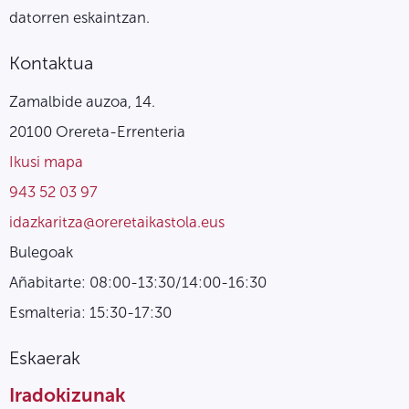
datorren eskaintzan.
Kontaktua
Zamalbide auzoa, 14.
20100 Orereta-Errenteria
Ikusi mapa
943 52 03 97
idazkaritza@oreretaikastola.eus
Bulegoak
Añabitarte: 08:00-13:30/14:00-16:30
Esmalteria: 15:30-17:30
Eskaerak
Iradokizunak