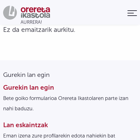
Ez da emaitzarik aurkitu.
Gurekin lan egin
Gurekin lan egin
Bete goiko formularioa Orereta Ikastolaren parte izan
nahi baduzu.
Lan eskaintzak
Eman izena zure profilarekin edota nahiekin bat