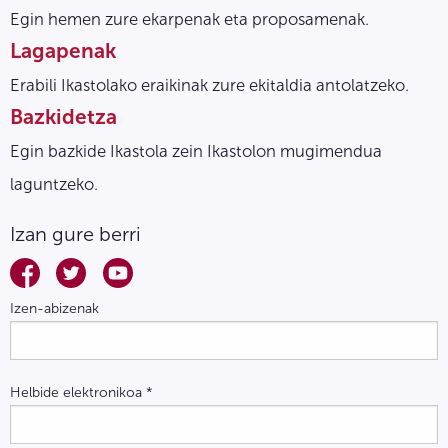
Egin hemen zure ekarpenak eta proposamenak.
Lagapenak
Erabili Ikastolako eraikinak zure ekitaldia antolatzeko.
Bazkidetza
Egin bazkide Ikastola zein Ikastolon mugimendua
laguntzeko.
Izan gure berri
Izen-abizenak
Helbide elektronikoa
*