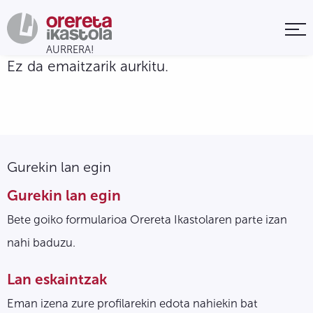
Ez da emaitzarik aurkitu.
Gurekin lan egin
Gurekin lan egin
Bete goiko formularioa Orereta Ikastolaren parte izan
nahi baduzu.
Lan eskaintzak
Eman izena zure profilarekin edota nahiekin bat