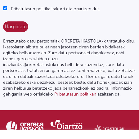
Pribatutasun politika irakurri eta onartzen dut.
Erraztutako datu pertsonalak ORERETA IKASTOLA-k tratatuko ditu,
Ikastolaren albiste buletinean jasotzen diren berrien bidalketak
egiteko helburuarekin. Zure datu pertsonalei dagokienez, nahi
izanez gero eskubidea duzu,
idazkaritza@oreretaikastola.eus helbidera zuzenduz, zure datu
pertsonalak tratatzen ari garen ala ez konfirmatzeko, baita zehatzak
ez diren datuak zuzentzea eskatzeko ere. Horrez gain, datu horiek
ezabatzeko eska dezakezu, besteak beste, datu horiek jasoak izan
ziren helburua betetzeko jada beharrezkoak ez badira. Informazio
gehigarria web orrialdeko
Pribatutasun politikan
azaltzen da.