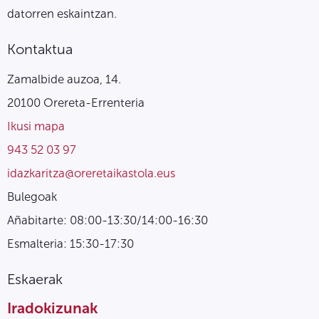
datorren eskaintzan.
Kontaktua
Zamalbide auzoa, 14.
20100 Orereta-Errenteria
Ikusi mapa
943 52 03 97
idazkaritza@oreretaikastola.eus
Bulegoak
Añabitarte: 08:00-13:30/14:00-16:30
Esmalteria: 15:30-17:30
Eskaerak
Iradokizunak