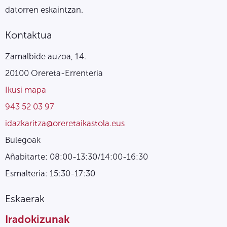
datorren eskaintzan.
Kontaktua
Zamalbide auzoa, 14.
20100 Orereta-Errenteria
Ikusi mapa
943 52 03 97
idazkaritza@oreretaikastola.eus
Bulegoak
Añabitarte: 08:00-13:30/14:00-16:30
Esmalteria: 15:30-17:30
Eskaerak
Iradokizunak