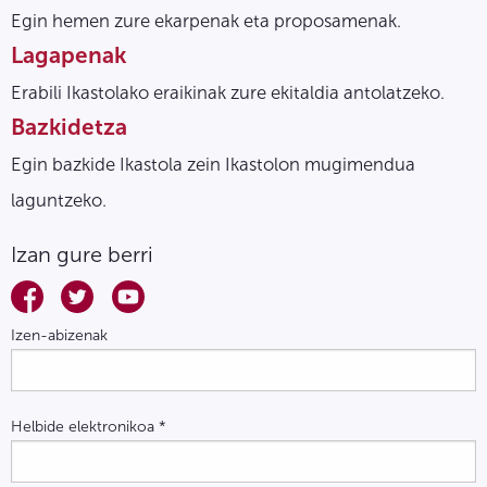
Egin hemen zure ekarpenak eta proposamenak.
Lagapenak
Erabili Ikastolako eraikinak zure ekitaldia antolatzeko.
Bazkidetza
Egin bazkide Ikastola zein Ikastolon mugimendua
laguntzeko.
Izan gure berri
Izen-abizenak
Helbide elektronikoa
*