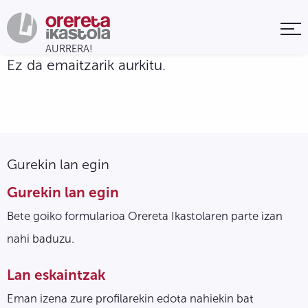
Ez da emaitzarik aurkitu.
Gurekin lan egin
Gurekin lan egin
Bete goiko formularioa Orereta Ikastolaren parte izan
nahi baduzu.
Lan eskaintzak
Eman izena zure profilarekin edota nahiekin bat