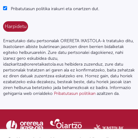
Pribatutasun politika irakurri eta onartzen dut.
Erraztutako datu pertsonalak ORERETA IKASTOLA-k tratatuko ditu,
Ikastolaren albiste buletinean jasotzen diren berrien bidalketak
egiteko helburuarekin. Zure datu pertsonalei dagokienez, nahi
izanez gero eskubidea duzu,
idazkaritza@oreretaikastola.eus helbidera zuzenduz, zure datu
pertsonalak tratatzen ari garen ala ez konfirmatzeko, baita zehatzak
ez diren datuak zuzentzea eskatzeko ere. Horrez gain, datu horiek
ezabatzeko eska dezakezu, besteak beste, datu horiek jasoak izan
ziren helburua betetzeko jada beharrezkoak ez badira. Informazio
gehigarria web orrialdeko
Pribatutasun politikan
azaltzen da.