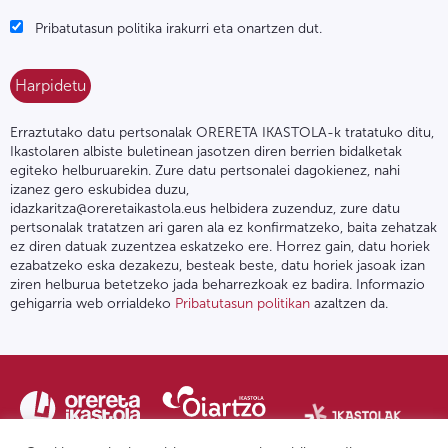
Pribatutasun politika irakurri eta onartzen dut.
Erraztutako datu pertsonalak ORERETA IKASTOLA-k tratatuko ditu,
Ikastolaren albiste buletinean jasotzen diren berrien bidalketak
egiteko helburuarekin. Zure datu pertsonalei dagokienez, nahi
izanez gero eskubidea duzu,
idazkaritza@oreretaikastola.eus helbidera zuzenduz, zure datu
pertsonalak tratatzen ari garen ala ez konfirmatzeko, baita zehatzak
ez diren datuak zuzentzea eskatzeko ere. Horrez gain, datu horiek
ezabatzeko eska dezakezu, besteak beste, datu horiek jasoak izan
ziren helburua betetzeko jada beharrezkoak ez badira. Informazio
gehigarria web orrialdeko
Pribatutasun politikan
azaltzen da.