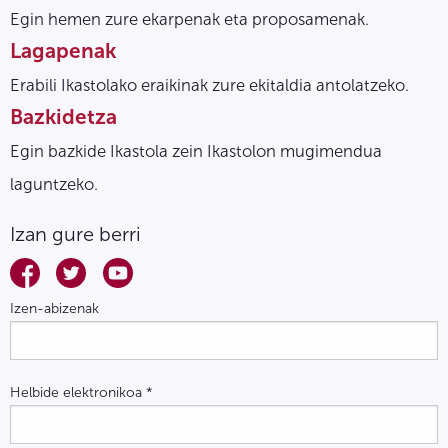
Egin hemen zure ekarpenak eta proposamenak.
Lagapenak
Erabili Ikastolako eraikinak zure ekitaldia antolatzeko.
Bazkidetza
Egin bazkide Ikastola zein Ikastolon mugimendua
laguntzeko.
Izan gure berri
Izen-abizenak
Helbide elektronikoa
*