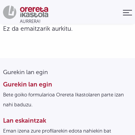
Ez da emaitzarik aurkitu.
Gurekin lan egin
Gurekin lan egin
Bete goiko formularioa Orereta Ikastolaren parte izan
nahi baduzu.
Lan eskaintzak
Eman izena zure profilarekin edota nahiekin bat