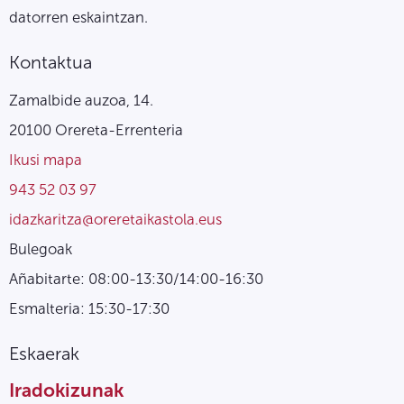
datorren eskaintzan.
Kontaktua
Zamalbide auzoa, 14.
20100 Orereta-Errenteria
Ikusi mapa
943 52 03 97
idazkaritza@oreretaikastola.eus
Bulegoak
Añabitarte: 08:00-13:30/14:00-16:30
Esmalteria: 15:30-17:30
Eskaerak
Iradokizunak