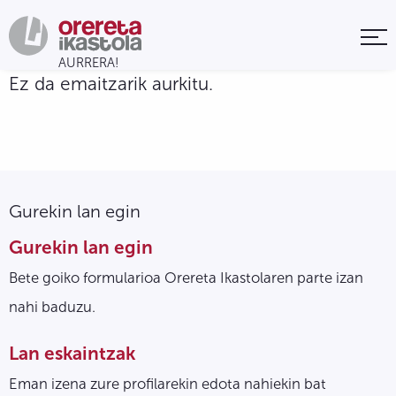
Ez da emaitzarik aurkitu.
Gurekin lan egin
Gurekin lan egin
Bete goiko formularioa Orereta Ikastolaren parte izan
nahi baduzu.
Lan eskaintzak
Eman izena zure profilarekin edota nahiekin bat