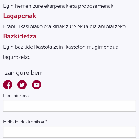
Egin hemen zure ekarpenak eta proposamenak.
Lagapenak
Erabili Ikastolako eraikinak zure ekitaldia antolatzeko.
Bazkidetza
Egin bazkide Ikastola zein Ikastolon mugimendua
laguntzeko.
Izan gure berri
Izen-abizenak
Helbide elektronikoa
*