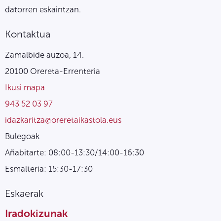
datorren eskaintzan.
Kontaktua
Zamalbide auzoa, 14.
20100 Orereta-Errenteria
Ikusi mapa
943 52 03 97
idazkaritza@oreretaikastola.eus
Bulegoak
Añabitarte: 08:00-13:30/14:00-16:30
Esmalteria: 15:30-17:30
Eskaerak
Iradokizunak