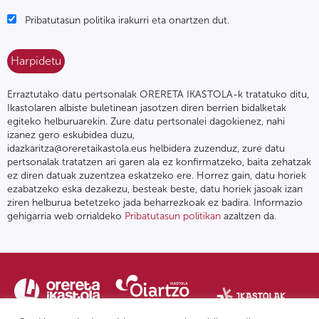
Pribatutasun politika irakurri eta onartzen dut.
Erraztutako datu pertsonalak ORERETA IKASTOLA-k tratatuko ditu,
Ikastolaren albiste buletinean jasotzen diren berrien bidalketak
egiteko helburuarekin. Zure datu pertsonalei dagokienez, nahi
izanez gero eskubidea duzu,
idazkaritza@oreretaikastola.eus helbidera zuzenduz, zure datu
pertsonalak tratatzen ari garen ala ez konfirmatzeko, baita zehatzak
ez diren datuak zuzentzea eskatzeko ere. Horrez gain, datu horiek
ezabatzeko eska dezakezu, besteak beste, datu horiek jasoak izan
ziren helburua betetzeko jada beharrezkoak ez badira. Informazio
gehigarria web orrialdeko
Pribatutasun politikan
azaltzen da.