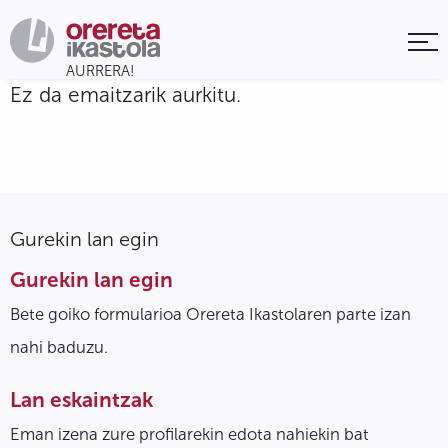
Ez da emaitzarik aurkitu.
Gurekin lan egin
Gurekin lan egin
Bete goiko formularioa Orereta Ikastolaren parte izan
nahi baduzu.
Lan eskaintzak
Eman izena zure profilarekin edota nahiekin bat