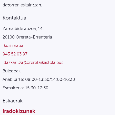
datorren eskaintzan.
Kontaktua
Zamalbide auzoa, 14.
20100 Orereta-Errenteria
Ikusi mapa
943 52 03 97
idazkaritza@oreretaikastola.eus
Bulegoak
Añabitarte: 08:00-13:30/14:00-16:30
Esmalteria: 15:30-17:30
Eskaerak
Iradokizunak