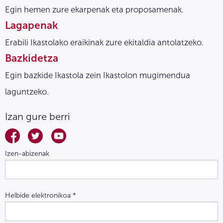
Egin hemen zure ekarpenak eta proposamenak.
Lagapenak
Erabili Ikastolako eraikinak zure ekitaldia antolatzeko.
Bazkidetza
Egin bazkide Ikastola zein Ikastolon mugimendua
laguntzeko.
Izan gure berri
Izen-abizenak
Helbide elektronikoa
*