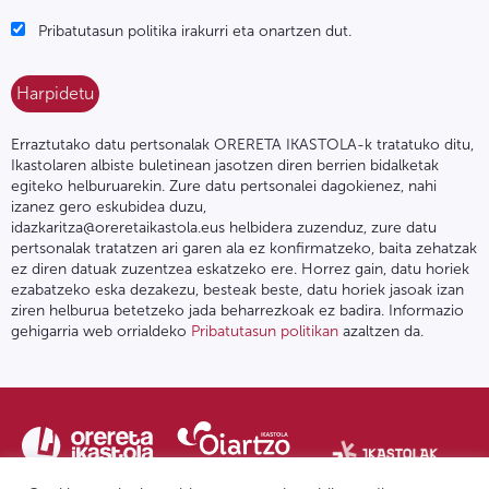
Pribatutasun politika irakurri eta onartzen dut.
Erraztutako datu pertsonalak ORERETA IKASTOLA-k tratatuko ditu,
Ikastolaren albiste buletinean jasotzen diren berrien bidalketak
egiteko helburuarekin. Zure datu pertsonalei dagokienez, nahi
izanez gero eskubidea duzu,
idazkaritza@oreretaikastola.eus helbidera zuzenduz, zure datu
pertsonalak tratatzen ari garen ala ez konfirmatzeko, baita zehatzak
ez diren datuak zuzentzea eskatzeko ere. Horrez gain, datu horiek
ezabatzeko eska dezakezu, besteak beste, datu horiek jasoak izan
ziren helburua betetzeko jada beharrezkoak ez badira. Informazio
gehigarria web orrialdeko
Pribatutasun politikan
azaltzen da.