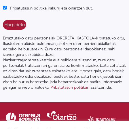
Pribatutasun politika irakurri eta onartzen dut.
Erraztutako datu pertsonalak ORERETA IKASTOLA-k tratatuko ditu,
Ikastolaren albiste buletinean jasotzen diren berrien bidalketak
egiteko helburuarekin. Zure datu pertsonalei dagokienez, nahi
izanez gero eskubidea duzu,
idazkaritza@oreretaikastola.eus helbidera zuzenduz, zure datu
pertsonalak tratatzen ari garen ala ez konfirmatzeko, baita zehatzak
ez diren datuak zuzentzea eskatzeko ere. Horrez gain, datu horiek
ezabatzeko eska dezakezu, besteak beste, datu horiek jasoak izan
ziren helburua betetzeko jada beharrezkoak ez badira. Informazio
gehigarria web orrialdeko
Pribatutasun politikan
azaltzen da.