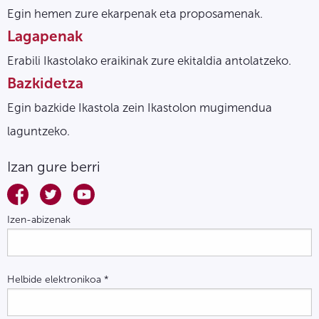
Egin hemen zure ekarpenak eta proposamenak.
Lagapenak
Erabili Ikastolako eraikinak zure ekitaldia antolatzeko.
Bazkidetza
Egin bazkide Ikastola zein Ikastolon mugimendua
laguntzeko.
Izan gure berri
Izen-abizenak
Helbide elektronikoa
*