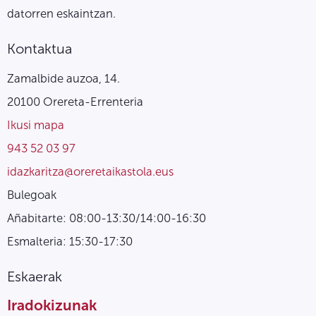
datorren eskaintzan.
Kontaktua
Zamalbide auzoa, 14.
20100 Orereta-Errenteria
Ikusi mapa
943 52 03 97
idazkaritza@oreretaikastola.eus
Bulegoak
Añabitarte: 08:00-13:30/14:00-16:30
Esmalteria: 15:30-17:30
Eskaerak
Iradokizunak