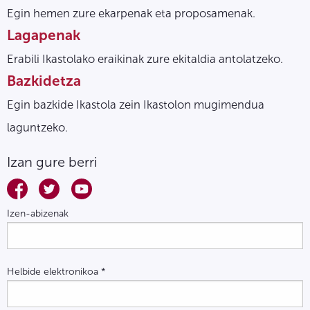
Egin hemen zure ekarpenak eta proposamenak.
Lagapenak
Erabili Ikastolako eraikinak zure ekitaldia antolatzeko.
Bazkidetza
Egin bazkide Ikastola zein Ikastolon mugimendua
laguntzeko.
Izan gure berri
Izen-abizenak
Helbide elektronikoa
*