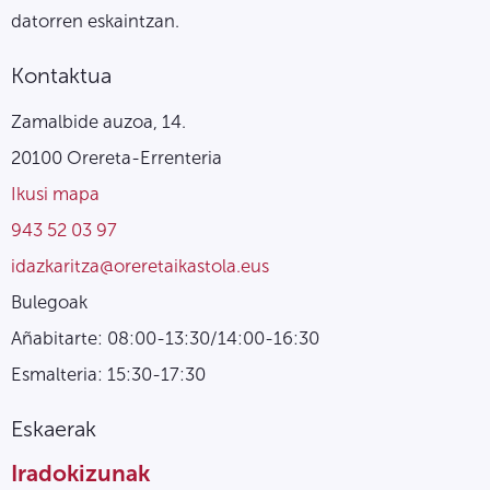
datorren eskaintzan.
Kontaktua
Zamalbide auzoa, 14.
20100 Orereta-Errenteria
Ikusi mapa
943 52 03 97
idazkaritza@oreretaikastola.eus
Bulegoak
Añabitarte: 08:00-13:30/14:00-16:30
Esmalteria: 15:30-17:30
Eskaerak
Iradokizunak