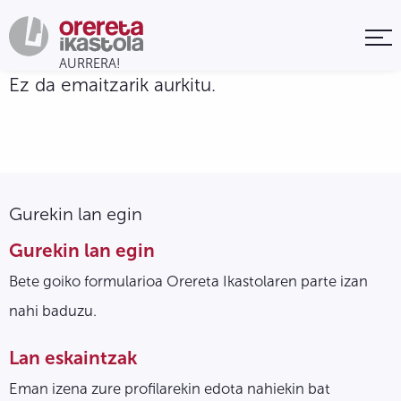
Ez da emaitzarik aurkitu.
Gurekin lan egin
Gurekin lan egin
Bete goiko formularioa Orereta Ikastolaren parte izan
nahi baduzu.
Lan eskaintzak
Eman izena zure profilarekin edota nahiekin bat