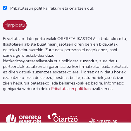
Pribatutasun politika irakurri eta onartzen dut.
Erraztutako datu pertsonalak ORERETA IKASTOLA-k tratatuko ditu,
Ikastolaren albiste buletinean jasotzen diren berrien bidalketak
egiteko helburuarekin. Zure datu pertsonalei dagokienez, nahi
izanez gero eskubidea duzu,
idazkaritza@oreretaikastola.eus helbidera zuzenduz, zure datu
pertsonalak tratatzen ari garen ala ez konfirmatzeko, baita zehatzak
ez diren datuak zuzentzea eskatzeko ere. Horrez gain, datu horiek
ezabatzeko eska dezakezu, besteak beste, datu horiek jasoak izan
ziren helburua betetzeko jada beharrezkoak ez badira. Informazio
gehigarria web orrialdeko
Pribatutasun politikan
azaltzen da.