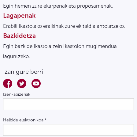
Egin hemen zure ekarpenak eta proposamenak.
Lagapenak
Erabili Ikastolako eraikinak zure ekitaldia antolatzeko.
Bazkidetza
Egin bazkide Ikastola zein Ikastolon mugimendua
laguntzeko.
Izan gure berri
Izen-abizenak
Helbide elektronikoa
*