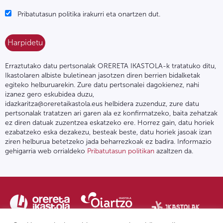
Pribatutasun politika irakurri eta onartzen dut.
Erraztutako datu pertsonalak ORERETA IKASTOLA-k tratatuko ditu,
Ikastolaren albiste buletinean jasotzen diren berrien bidalketak
egiteko helburuarekin. Zure datu pertsonalei dagokienez, nahi
izanez gero eskubidea duzu,
idazkaritza@oreretaikastola.eus helbidera zuzenduz, zure datu
pertsonalak tratatzen ari garen ala ez konfirmatzeko, baita zehatzak
ez diren datuak zuzentzea eskatzeko ere. Horrez gain, datu horiek
ezabatzeko eska dezakezu, besteak beste, datu horiek jasoak izan
ziren helburua betetzeko jada beharrezkoak ez badira. Informazio
gehigarria web orrialdeko
Pribatutasun politikan
azaltzen da.