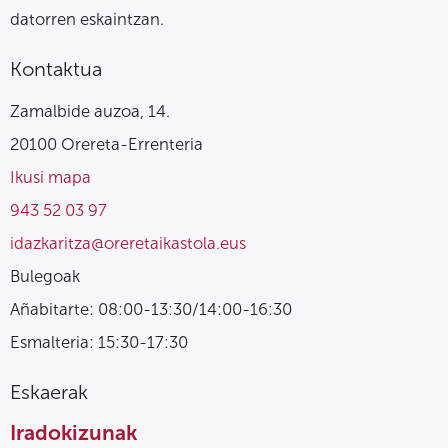
datorren eskaintzan.
Kontaktua
Zamalbide auzoa, 14.
20100 Orereta-Errenteria
Ikusi mapa
943 52 03 97
idazkaritza@oreretaikastola.eus
Bulegoak
Añabitarte: 08:00-13:30/14:00-16:30
Esmalteria: 15:30-17:30
Eskaerak
Iradokizunak