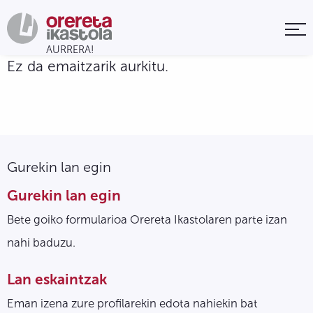
Ez da emaitzarik aurkitu.
Gurekin lan egin
Gurekin lan egin
Bete goiko formularioa Orereta Ikastolaren parte izan
nahi baduzu.
Lan eskaintzak
Eman izena zure profilarekin edota nahiekin bat