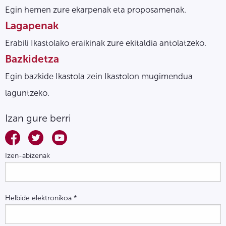
Egin hemen zure ekarpenak eta proposamenak.
Lagapenak
Erabili Ikastolako eraikinak zure ekitaldia antolatzeko.
Bazkidetza
Egin bazkide Ikastola zein Ikastolon mugimendua
laguntzeko.
Izan gure berri
Izen-abizenak
Helbide elektronikoa
*