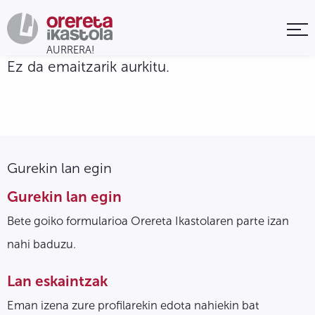
Ez da emaitzarik aurkitu.
Gurekin lan egin
Gurekin lan egin
Bete goiko formularioa Orereta Ikastolaren parte izan
nahi baduzu.
Lan eskaintzak
Eman izena zure profilarekin edota nahiekin bat