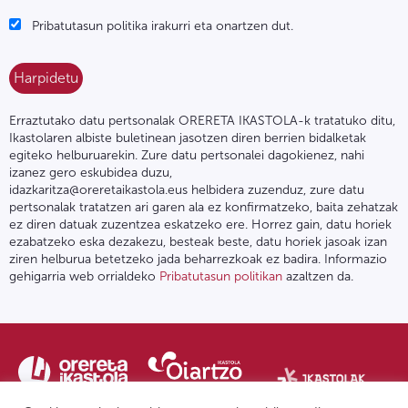
Pribatutasun politika irakurri eta onartzen dut.
Erraztutako datu pertsonalak ORERETA IKASTOLA-k tratatuko ditu,
Ikastolaren albiste buletinean jasotzen diren berrien bidalketak
egiteko helburuarekin. Zure datu pertsonalei dagokienez, nahi
izanez gero eskubidea duzu,
idazkaritza@oreretaikastola.eus helbidera zuzenduz, zure datu
pertsonalak tratatzen ari garen ala ez konfirmatzeko, baita zehatzak
ez diren datuak zuzentzea eskatzeko ere. Horrez gain, datu horiek
ezabatzeko eska dezakezu, besteak beste, datu horiek jasoak izan
ziren helburua betetzeko jada beharrezkoak ez badira. Informazio
gehigarria web orrialdeko
Pribatutasun politikan
azaltzen da.