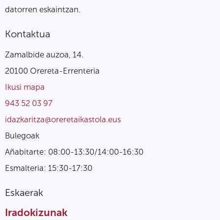
datorren eskaintzan.
Kontaktua
Zamalbide auzoa, 14.
20100 Orereta-Errenteria
Ikusi mapa
943 52 03 97
idazkaritza@oreretaikastola.eus
Bulegoak
Añabitarte: 08:00-13:30/14:00-16:30
Esmalteria: 15:30-17:30
Eskaerak
Iradokizunak