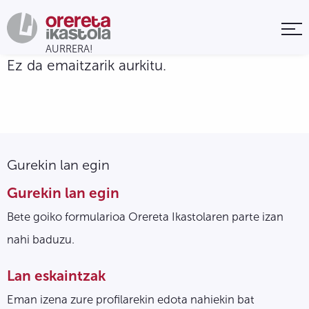
Ez da emaitzarik aurkitu.
Gurekin lan egin
Gurekin lan egin
Bete goiko formularioa Orereta Ikastolaren parte izan
nahi baduzu.
Lan eskaintzak
Eman izena zure profilarekin edota nahiekin bat