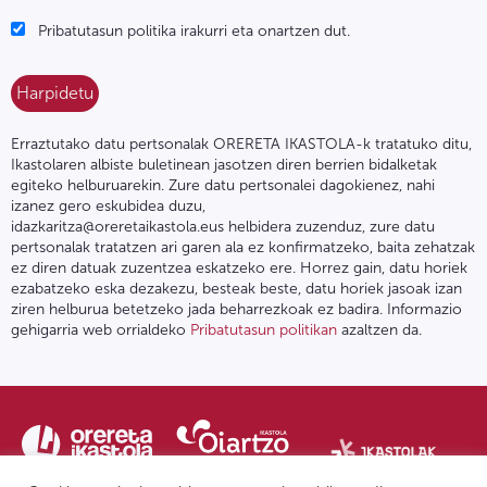
Pribatutasun politika irakurri eta onartzen dut.
Erraztutako datu pertsonalak ORERETA IKASTOLA-k tratatuko ditu,
Ikastolaren albiste buletinean jasotzen diren berrien bidalketak
egiteko helburuarekin. Zure datu pertsonalei dagokienez, nahi
izanez gero eskubidea duzu,
idazkaritza@oreretaikastola.eus helbidera zuzenduz, zure datu
pertsonalak tratatzen ari garen ala ez konfirmatzeko, baita zehatzak
ez diren datuak zuzentzea eskatzeko ere. Horrez gain, datu horiek
ezabatzeko eska dezakezu, besteak beste, datu horiek jasoak izan
ziren helburua betetzeko jada beharrezkoak ez badira. Informazio
gehigarria web orrialdeko
Pribatutasun politikan
azaltzen da.