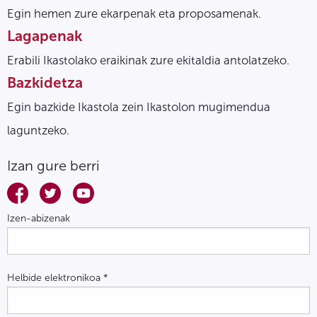
Egin hemen zure ekarpenak eta proposamenak.
Lagapenak
Erabili Ikastolako eraikinak zure ekitaldia antolatzeko.
Bazkidetza
Egin bazkide Ikastola zein Ikastolon mugimendua
laguntzeko.
Izan gure berri
Izen-abizenak
Helbide elektronikoa
*