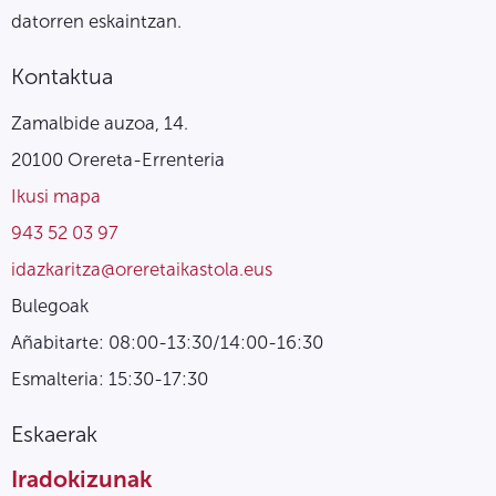
datorren eskaintzan.
Kontaktua
Zamalbide auzoa, 14.
20100 Orereta-Errenteria
Ikusi mapa
943 52 03 97
idazkaritza@oreretaikastola.eus
Bulegoak
Añabitarte: 08:00-13:30/14:00-16:30
Esmalteria: 15:30-17:30
Eskaerak
Iradokizunak