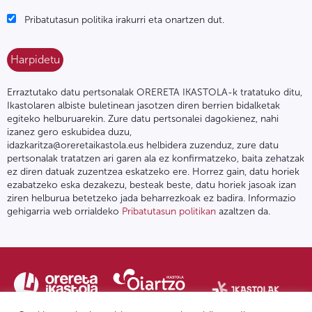
Pribatutasun politika irakurri eta onartzen dut.
Erraztutako datu pertsonalak ORERETA IKASTOLA-k tratatuko ditu,
Ikastolaren albiste buletinean jasotzen diren berrien bidalketak
egiteko helburuarekin. Zure datu pertsonalei dagokienez, nahi
izanez gero eskubidea duzu,
idazkaritza@oreretaikastola.eus helbidera zuzenduz, zure datu
pertsonalak tratatzen ari garen ala ez konfirmatzeko, baita zehatzak
ez diren datuak zuzentzea eskatzeko ere. Horrez gain, datu horiek
ezabatzeko eska dezakezu, besteak beste, datu horiek jasoak izan
ziren helburua betetzeko jada beharrezkoak ez badira. Informazio
gehigarria web orrialdeko
Pribatutasun politikan
azaltzen da.