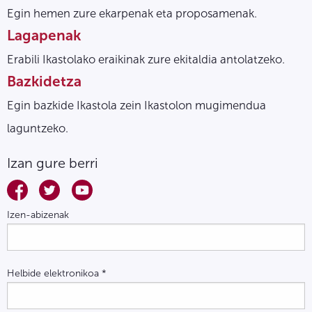
Egin hemen zure ekarpenak eta proposamenak.
Lagapenak
Erabili Ikastolako eraikinak zure ekitaldia antolatzeko.
Bazkidetza
Egin bazkide Ikastola zein Ikastolon mugimendua
laguntzeko.
Izan gure berri
Izen-abizenak
Helbide elektronikoa
*