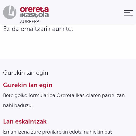
Ez da emaitzarik aurkitu.
Gurekin lan egin
Gurekin lan egin
Bete goiko formularioa Orereta Ikastolaren parte izan
nahi baduzu.
Lan eskaintzak
Eman izena zure profilarekin edota nahiekin bat