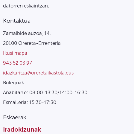
datorren eskaintzan.
Kontaktua
Zamalbide auzoa, 14.
20100 Orereta-Errenteria
Ikusi mapa
943 52 03 97
idazkaritza@oreretaikastola.eus
Bulegoak
Añabitarte: 08:00-13:30/14:00-16:30
Esmalteria: 15:30-17:30
Eskaerak
Iradokizunak