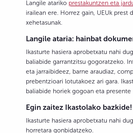
Langile atariko
prestakuntzen eta jard
irailean ere. Horrez gain, UEUk prest d
xehetasunak.
Langile ataria: hainbat dokumen
Ikasturte hasiera aprobetxatu nahi du
baliabide garrantzitsu gogoratzeko. I
eta jarraibideez, barne araudiaz, com
prebentzioari lotutakoez ari gara. Ik
baliabide horiek gogoan eta presente
Egin zaitez Ikastolako bazkide!
Ikasturte hasiera aprobetxatu nahi du
horretara gonbidatzeko.