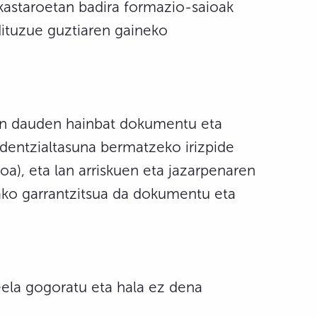
astaroetan badira formazio-saioak
 dituzue guztiaren gaineko
lean dauden hainbat dokumentu eta
dentzialtasuna bermatzeko irizpide
a), eta lan arriskuen eta jazarpenaren
rako garrantzitsua da dokumentu eta
keela gogoratu eta hala ez dena