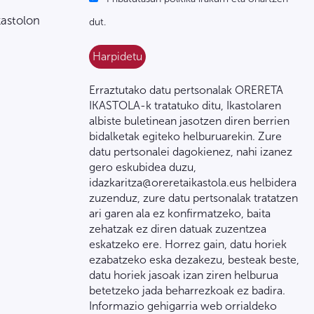
kastolon
dut.
Erraztutako datu pertsonalak ORERETA
IKASTOLA-k tratatuko ditu, Ikastolaren
albiste buletinean jasotzen diren berrien
bidalketak egiteko helburuarekin. Zure
datu pertsonalei dagokienez, nahi izanez
gero eskubidea duzu,
idazkaritza@oreretaikastola.eus helbidera
zuzenduz, zure datu pertsonalak tratatzen
ari garen ala ez konfirmatzeko, baita
zehatzak ez diren datuak zuzentzea
eskatzeko ere. Horrez gain, datu horiek
ezabatzeko eska dezakezu, besteak beste,
datu horiek jasoak izan ziren helburua
betetzeko jada beharrezkoak ez badira.
Informazio gehigarria web orrialdeko