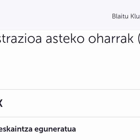
Blaitu Kl
trazioa asteko oharrak 
K
eskaintza eguneratua