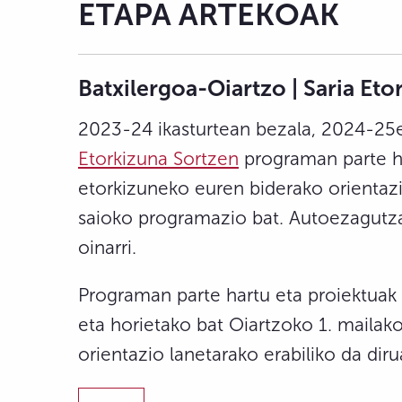
ETAPA ARTEKOAK
Batxilergoa-Oiartzo | Saria Et
2023-24 ikasturtean bezala, 2024-25e
Etorkizuna Sortzen
programan parte ha
etorkizuneko euren biderako orientazi
saioko programazio bat. Autoezagutza,
oinarri.
Programan parte hartu eta proiektuak 
eta horietako bat Oiartzoko 1. mailako
orientazio lanetarako erabiliko da diru