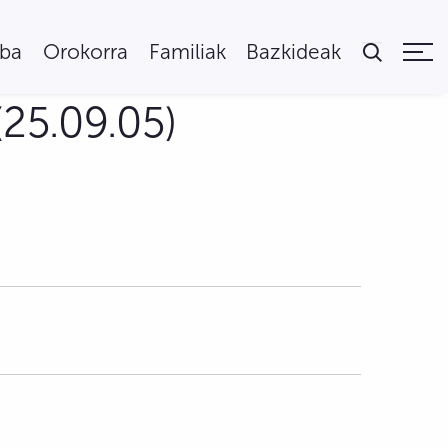
uba
Orokorra
Familiak
Bazkideak
(25.09.05)