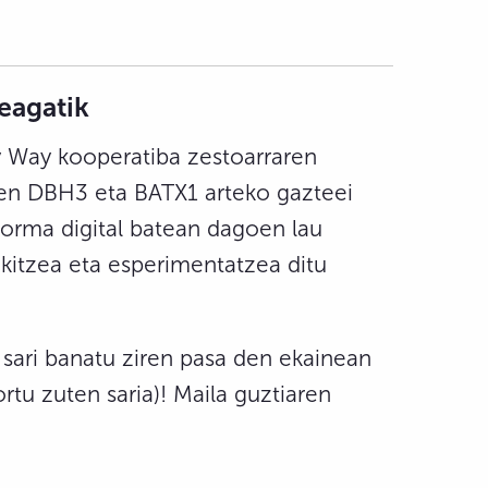
eagatik
y Way kooperatiba zestoarraren
zen DBH3 eta BATX1 arteko gazteei
forma digital batean dagoen lau
akitzea eta esperimentatzea ditu
sari banatu ziren pasa den ekainean
rtu zuten saria)! Maila guztiaren