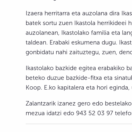
Izaera herritarra eta auzolana dira Ika
batek sortu zuen Ikastola herrikideei
auzolanean, Ikastolako familia eta la
taldean. Erabaki eskumena dugu. Ikasto
gonbidatu nahi zaituztegu, zuen, deno
Ikastolako bazkide egitea erabakiko b
beteko duzue bazkide-fitxa eta sinatu
Koop. E.ko kapitalera eta hori eginda,
Zalantzarik izanez gero edo bestelako 
mezua idatzi edo 943 52 03 97 telef