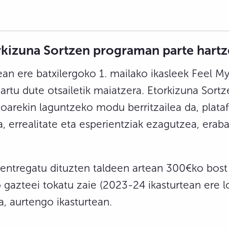
orkizuna Sortzen programan parte hartz
an ere batxilergoko 1. mailako ikasleek Feel M
rtu dute otsailetik maiatzera. Etorkizuna Sort
oarekin laguntzeko modu berritzailea da, plata
 errealitate eta esperientziak ezagutzea, erab
entregatu dituzten taldeen artean 300€ko bost 
 gazteei tokatu zaie (2023-24 ikasturtean ere lo
a, aurtengo ikasturtean.