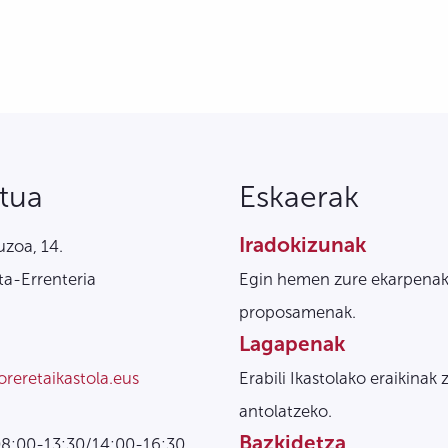
tua
Eskaerak
Iradokizunak
zoa, 14.
a-Errenteria
Egin hemen zure ekarpenak
proposamenak.
Lagapenak
oreretaikastola.eus
Erabili Ikastolako eraikinak 
antolatzeko.
Bazkidetza
08:00-13:30/14:00-16:30