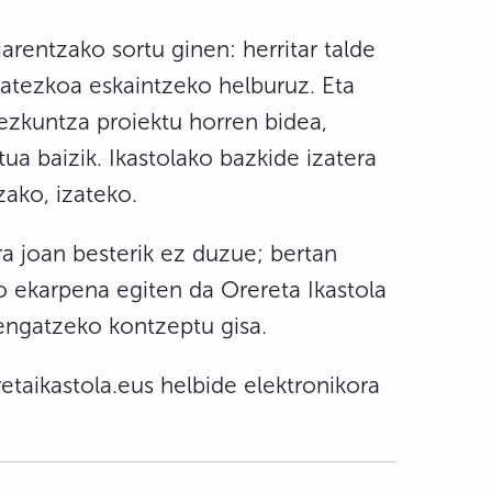
iarentzako sortu ginen: herritar talde
tatezkoa eskaintzeko helburuz. Eta
hezkuntza proiektu horren bidea,
ua baizik. Ikastolako bazkide izatera
zako, izateko.
a joan besterik ez duzue; bertan
o ekarpena egiten da Orereta Ikastola
tengatzeko kontzeptu gisa.
etaikastola.eus helbide elektronikora