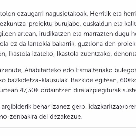
stolon ezaugarri nagusietakoak. Herritik eta herr
 hezkuntza-proiektu burujabe, euskaldun eta kali
ngileen artean, irudikatzen eta marrazten dugu 
la ez da lantokia bakarrik, guztiona den proiekt
n, Ikastola izateko; Ikastola zuentzako, denont
azenute, Añabitarteko edo Esmalteriako bulegor
ko bazkidetza-klausulak. Bazkide egitean, 60€k
 urtean 47,30€ ordaintzen dira azpiegiturak sus
argibiderik behar izanez gero, idazkaritza@orer
ono-zenbakira dei dezakezue.