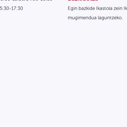
15:30-17:30
Egin bazkide Ikastola zein I
mugimendua laguntzeko.