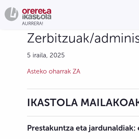
Zerbitzuak/adminis
5 iraila, 2025
Asteko oharrak ZA
IKASTOLA MAILAKOA
Prestakuntza eta jardunaldiak: