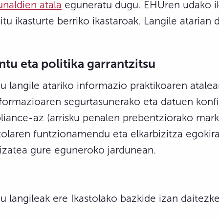
unaldien atal
a
eguneratu dugu. EHUren udako ik
itu ikasturte berriko ikastaroak. Langile atarian
tu eta politika garrantzitsu
gu langile atariko informazio praktikoaren ata
nformazioaren segurtasunerako eta datuen konfi
pliance-az (arrisku penalen prebentziorako marko
astolaren funtzionamendu eta elkarbizitza egoki
 izatea gure eguneroko jardunean.
gu langileak ere Ikastolako bazkide izan daitez