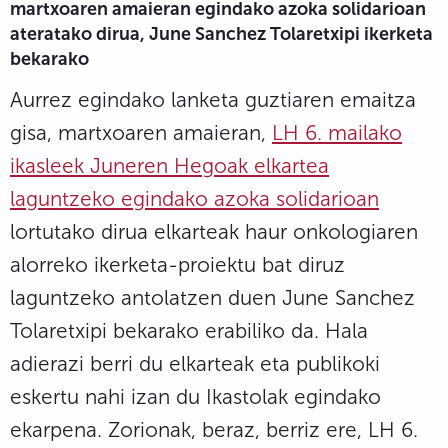
martxoaren amaieran egindako azoka solidarioan
ateratako dirua, June Sanchez Tolaretxipi ikerketa
bekarako
Aurrez egindako lanketa guztiaren emaitza
gisa, martxoaren amaieran,
LH 6. mailako
ikasleek Juneren Hegoak elkartea
laguntzeko egindako azoka solidarioan
lortutako dirua elkarteak haur onkologiaren
alorreko ikerketa-proiektu bat diruz
laguntzeko antolatzen duen June Sanchez
Tolaretxipi bekarako erabiliko da. Hala
adierazi berri du elkarteak eta publikoki
eskertu nahi izan du Ikastolak egindako
ekarpena. Zorionak, beraz, berriz ere, LH 6.