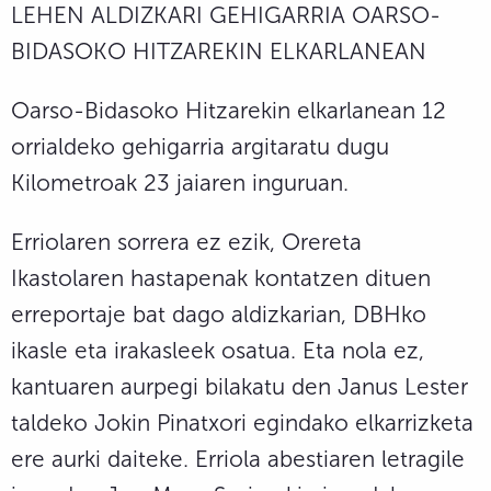
LEHEN ALDIZKARI GEHIGARRIA OARSO-
BIDASOKO HITZAREKIN ELKARLANEAN
Oarso-Bidasoko Hitzarekin elkarlanean 12
orrialdeko gehigarria argitaratu dugu
Kilometroak 23 jaiaren inguruan.
Erriolaren sorrera ez ezik, Orereta
Ikastolaren hastapenak kontatzen dituen
erreportaje bat dago aldizkarian, DBHko
ikasle eta irakasleek osatua. Eta nola ez,
kantuaren aurpegi bilakatu den Janus Lester
taldeko Jokin Pinatxori egindako elkarrizketa
ere aurki daiteke. Erriola abestiaren letragile