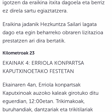
igotzen da eraikina itxita dagoela eta berriz
ez direla sartu egiaztatzera.
Eraikina jadanik Hezkuntza Sailari lagata
dago eta egin beharreko obraren lizitazioa
prestatzen ari dira bertatik.
Kilometroak 23
EKAINAK 4: ERRIOLA KONPARTSA
KAPUTXINOETAKO FESTETAN
Ekainaren 4an, Erriola konpartsak
Kaputxinoak auzoko kaleak girotuko ditu
eguerdian, 12:00etan. Trikimakoak,
buruhandiak, dantzariak eta trikitilariak