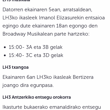
Datorren ekainaren 5ean, arratsaldean,
LH3ko ikasleek Imanol Elizasurekin entsaioa
egingo dute ekainaren 18an egongo den
Broadway Musikalean parte hartzeko:
15:00- 3A eta 3B gelak
15:40- 3C eta 3D gelak
LH3 txangoa
Ekainaren 6an LH3ko ikasleak Bertizera
joango dira egunpasa.
LH3 Antzerkiko entsegu orokorra
Ikasturte bukaerako emanaldirako entsegu