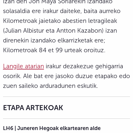
izan den Jon Maya Soriarekin izandako
solasaldia ere irakur daiteke, baita aurreko
Kilometroak jaietako abestien letragileak
(Julian Albistur eta Antton Kazabon) izan
direnekin izandako elkarrizketak ere;
Kilometroak 84 et 99 urteak oroituz.
Langile atarian
irakur dezakezue gehigarria
osorik. Ale bat ere jasoko duzue etapako edo
zuen saileko arduradunen eskutik.
ETAPA ARTEKOAK
LH6 | Juneren Hegoak elkartearen alde