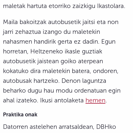
maletak hartuta etorriko zaizkigu Ikastolara.
Maila bakoitzak autobusetik jaitsi eta non
jarri zehaztua izango du maletekin
nahasmen handirik gerta ez dadin. Egun
horretan, Heltzeneko ikasle guztiak
autobusetik jaistean goiko aterpean
kokatuko dira maletekin batera, ondoren,
autobusak hartzeko. Denon laguntza
beharko dugu hau modu ordenatuan egin
ahal izateko. Ikusi antolaketa
hemen
.
Praktika onak
Datorren astelehen arratsaldean, DBHko