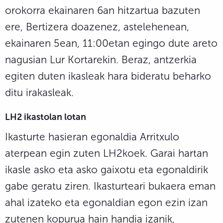
orokorra ekainaren 6an hitzartua bazuten
ere, Bertizera doazenez, astelehenean,
ekainaren 5ean, 11:00etan egingo dute areto
nagusian Lur Kortarekin. Beraz, antzerkia
egiten duten ikasleak hara bideratu beharko
ditu irakasleak.
LH2 ikastolan lotan
Ikasturte hasieran egonaldia Arritxulo
aterpean egin zuten LH2koek. Garai hartan
ikasle asko eta asko gaixotu eta egonaldirik
gabe geratu ziren. Ikasturteari bukaera eman
ahal izateko eta egonaldian egon ezin izan
zutenen kopurua hain handia izanik,