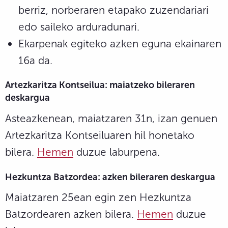
berriz, norberaren etapako zuzendariari
edo saileko arduradunari.
Ekarpenak egiteko azken eguna ekainaren
16a da.
Artezkaritza
Kontseilua: maiatzeko
bileraren
deskargua
Asteazkenean, maiatzaren 31n, izan genuen
Artezkaritza Kontseiluaren hil honetako
bilera.
Hemen
duzue laburpena.
Hezkuntza Batzordea
: azken
bileraren deskargua
Maiatzaren 25ean egin zen Hezkuntza
Batzordearen azken bilera.
Hemen
duzue