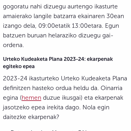
gogoratu nahi dizuegu aurtengo ikasturte
amaierako langile batzarra ekainaren 30ean
izango dela, 09:00etatik 13:00etara. Egun
batzuen buruan helaraziko dizuegu gai-
ordena.
Urteko Kudeaketa Plana 2023-24: ekarpenak
egiteko epea
2023-24 ikasturteko Urteko Kudeaketa Plana
definitzen hasteko ordua heldu da. Oinarria
egina (
hemen
duzue ikusgai) eta ekarpenak
jasotzeko epea irekita dago. Nola egin
daitezke ekarpenak?