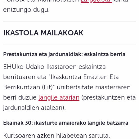
entzungo dugu.
IKASTOLA MAILAKOAK
Prestakuntza eta jardunaldiak:
eskaintza berria
EHUko Udako Ikastaroen eskaintza
berrituaren eta “Ikaskuntza Errazten Eta
Berrikuntzan (Lit)” unibertsitate masterraren
berri duzue
langile atarian
(prestakuntzen eta
jardunaldien atalean).
Ekainak 30: ikasturte amaierako langile batzarra
Kurtsoaren azken hilabetean sartuta,