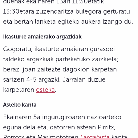
duenak ekainaren 13an 11:30etatik
13:30etara zuzendaritza bulegora gerturatu
eta bertan lanketa egiteko aukera izango du.
Ikasturte amaierako argazkiak
Gogoratu, ikasturte amaieran gurasoei
taldeko argazkiak partekatuko zaizkiela;
beraz, joan zaitezte dagokion karpetan
sartzen 4-5 argazki. Jarraian duzue
karpetaren
esteka
.
Asteko kanta
Ekainaren 5a ingurugiroaren nazioarteko
eguna dela eta, datorren astean Pirritx,
Porrotx eta Marimototsen
Largabista
kanta