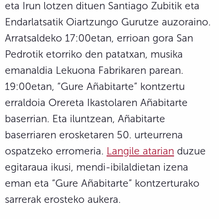
eta Irun lotzen dituen Santiago Zubitik eta
Endarlatsatik Oiartzungo Gurutze auzoraino.
Arratsaldeko 17:00etan, errioan gora San
Pedrotik etorriko den patatxan, musika
emanaldia Lekuona Fabrikaren parean.
19:00etan, “Gure Añabitarte” kontzertu
erraldoia Orereta Ikastolaren Añabitarte
baserrian. Eta iluntzean, Añabitarte
baserriaren erosketaren 50. urteurrena
ospatzeko erromeria.
Langile atarian
duzue
egitaraua ikusi, mendi-ibilaldietan izena
eman eta “Gure Añabitarte” kontzerturako
sarrerak erosteko aukera.