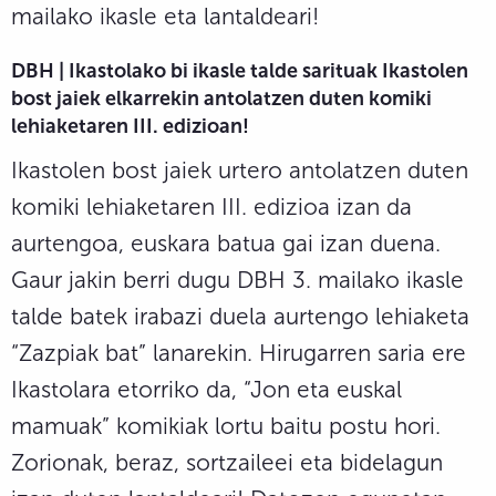
mailako ikasle eta lantaldeari!
DBH | Ikastolako bi ikasle talde sarituak Ikastolen
bost jaiek elkarrekin antolatzen duten komiki
lehiaketaren III. edizioan!
Ikastolen bost jaiek urtero antolatzen duten
komiki lehiaketaren III. edizioa izan da
aurtengoa, euskara batua gai izan duena.
Gaur jakin berri dugu DBH 3. mailako ikasle
talde batek irabazi duela aurtengo lehiaketa
“Zazpiak bat” lanarekin. Hirugarren saria ere
Ikastolara etorriko da, “Jon eta euskal
mamuak” komikiak lortu baitu postu hori.
Zorionak, beraz, sortzaileei eta bidelagun