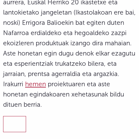
aurrera, Euskal Herriko 20 ikastetxe eta
lantokietako jangeletan (Ikastolakoan ere bai,
noski) Errigora Balioekin bat egiten duten
Nafarroa erdialdeko eta hegoaldeko zazpi
ekoizleren produktuak izango dira mahaian.
Aste honetan egin dugu denok elkar ezagutu
eta esperientziak trukatzeko bilera, eta
jarraian, prentsa agerraldia eta argazkia.
Irakurri
hemen
proiektuaren eta aste
honetan egindakoaren xehetasunak bildu
dituen berria.