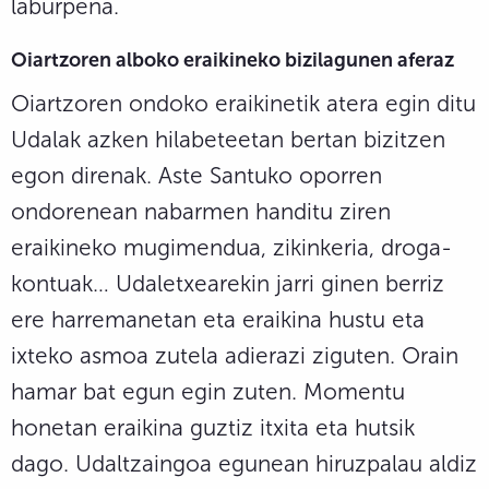
laburpena.
Oiartzoren alboko eraikineko bizilagunen aferaz
Oiartzoren ondoko eraikinetik atera egin ditu
Udalak azken hilabeteetan bertan bizitzen
egon direnak. Aste Santuko oporren
ondorenean nabarmen handitu ziren
eraikineko mugimendua, zikinkeria, droga-
kontuak… Udaletxearekin jarri ginen berriz
ere harremanetan eta eraikina hustu eta
ixteko asmoa zutela adierazi ziguten. Orain
hamar bat egun egin zuten. Momentu
honetan eraikina guztiz itxita eta hutsik
dago. Udaltzaingoa egunean hiruzpalau aldiz