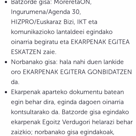
Batzorde gisa: MoreretaON,
Ingurumena/Agenda 30,
HIZPRO/Euskaraz Bizi, IKT eta
komunikazioko lantaldeei egindako
oinarria begiratu eta EKARPENAK EGITEA
ESKATZEN zaie.
Norbanako gisa: hala nahi duen lankide
oro EKARPENAK EGITERA GONBIDATZEN
da.
Ekarpenak aparteko dokumentu batean
egin behar dira, eginda dagoen oinarria
kontsultarako da. Batzorde gisa egindako
ekarpenak Egoitz Verdugori helarazi behar
zaizkio; norbanako gisa egindakoak,