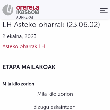
LH Asteko oharrak (23.06.02)
2 ekaina, 2023
Asteko oharrak LH
ETAPA MAILAKOAK
Mila kilo zorion
Mila kilo zorion
dizugu eskaintzen,