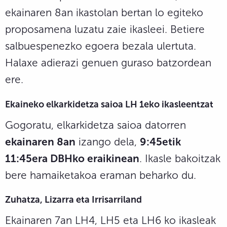
ekainaren 8an ikastolan bertan lo egiteko
proposamena luzatu zaie ikasleei. Betiere
salbuespenezko egoera bezala ulertuta.
Halaxe adierazi genuen guraso batzordean
ere.
Ekaineko elkarkidetza saioa LH 1eko ikasleentzat
Gogoratu, elkarkidetza saioa datorren
ekainaren 8an
izango dela,
9:45etik
11:45era DBHko eraikinean
. Ikasle bakoitzak
bere hamaiketakoa eraman beharko du.
Zuhatza, Lizarra eta Irrisarriland
Ekainaren 7an LH4, LH5 eta LH6 ko ikasleak