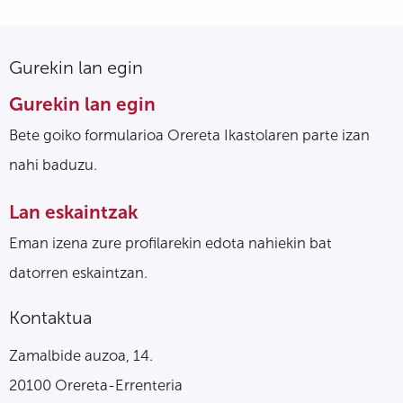
Gurekin lan egin
Gurekin lan egin
Bete goiko formularioa Orereta Ikastolaren parte izan
nahi baduzu.
Lan eskaintzak
Eman izena zure profilarekin edota nahiekin bat
datorren eskaintzan.
Kontaktua
Zamalbide auzoa, 14.
20100 Orereta-Errenteria