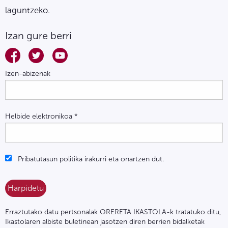
laguntzeko.
Izan gure berri
Izen-abizenak
Helbide elektronikoa
*
Pribatutasun politika irakurri eta onartzen dut.
Erraztutako datu pertsonalak ORERETA IKASTOLA-k tratatuko ditu,
Ikastolaren albiste buletinean jasotzen diren berrien bidalketak