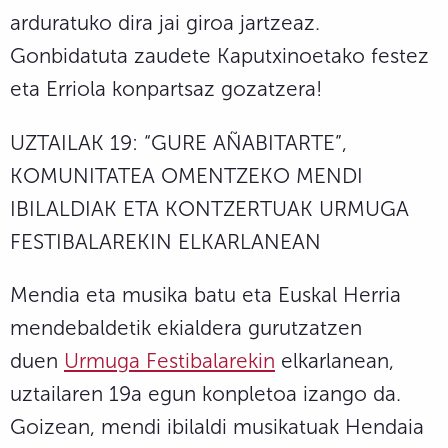
arduratuko dira jai giroa jartzeaz.
Gonbidatuta zaudete Kaputxinoetako festez
eta Erriola konpartsaz gozatzera!
UZTAILAK 19: “GURE AÑABITARTE”,
KOMUNITATEA OMENTZEKO MENDI
IBILALDIAK ETA KONTZERTUAK URMUGA
FESTIBALAREKIN ELKARLANEAN
Mendia eta musika batu eta Euskal Herria
mendebaldetik ekialdera gurutzatzen
duen
Urmuga Festibalarekin
elkarlanean,
uztailaren 19a egun konpletoa izango da.
Goizean, mendi ibilaldi musikatuak Hendaia