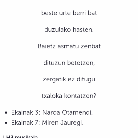
beste urte berri bat
duzulako hasten.
Baietz asmatu zenbat
dituzun betetzen,
zergatik ez ditugu
txaloka kontatzen?
Ekainak 3: Naroa Otamendi.
Ekainak 7: Miren Jauregi.
LH3 musikala