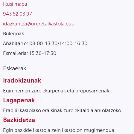
Ikusi mapa
943 52 03 97
idazkaritza@oreretaikastola.eus
Bulegoak
Añabitarte: 08:00-13:30/14:00-16:30
Esmalteria: 15:30-17:30
Eskaerak
Iradokizunak
Egin hemen zure ekarpenak eta proposamenak.
Lagapenak
Erabili Ikastolako eraikinak zure ekitaldia antolatzeko.
Bazkidetza
Egin bazkide Ikastola zein Ikastolon mugimendua