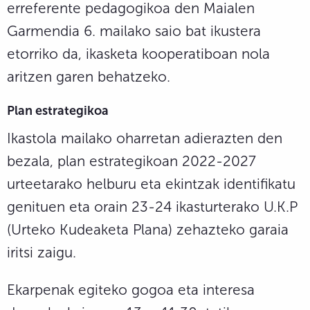
erreferente pedagogikoa den Maialen
Garmendia 6. mailako saio bat ikustera
etorriko da, ikasketa kooperatiboan nola
aritzen garen behatzeko.
Plan estrategikoa
Ikastola mailako oharretan adierazten den
bezala, plan estrategikoan 2022-2027
urteetarako helburu eta ekintzak identifikatu
genituen eta orain 23-24 ikasturterako U.K.P
(Urteko Kudeaketa Plana) zehazteko garaia
iritsi zaigu.
Ekarpenak egiteko gogoa eta interesa