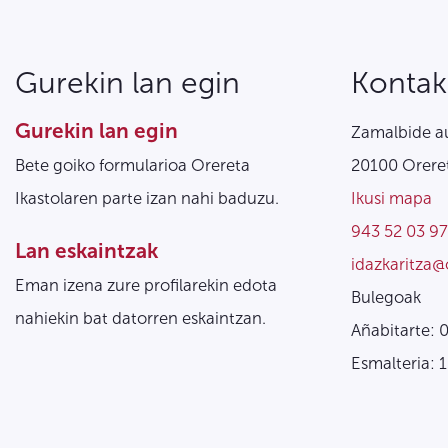
Gurekin lan egin
Kontak
Gurekin lan egin
Zamalbide au
Bete goiko formularioa Orereta
20100 Oreret
Ikastolaren parte izan nahi baduzu.
Ikusi mapa
943 52 03 97
Lan eskaintzak
idazkaritza@
Eman izena zure profilarekin edota
Bulegoak
nahiekin bat datorren eskaintzan.
Añabitarte: 
Esmalteria: 