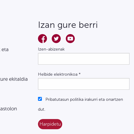
Izan gure berri
 eta
Izen-abizenak
Helbide elektronikoa
*
zure ekitaldia
Pribatutasun politika irakurri eta onartzen
kastolon
dut.