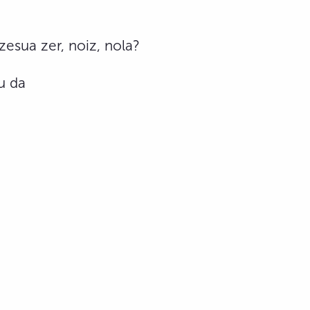
zesua zer, noiz, nola?
u da