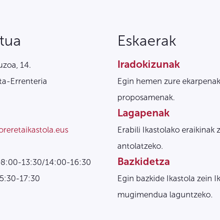
tua
Eskaerak
Iradokizunak
zoa, 14.
a-Errenteria
Egin hemen zure ekarpenak
proposamenak.
Lagapenak
oreretaikastola.eus
Erabili Ikastolako eraikinak 
antolatzeko.
Bazkidetza
08:00-13:30/14:00-16:30
15:30-17:30
Egin bazkide Ikastola zein I
mugimendua laguntzeko.