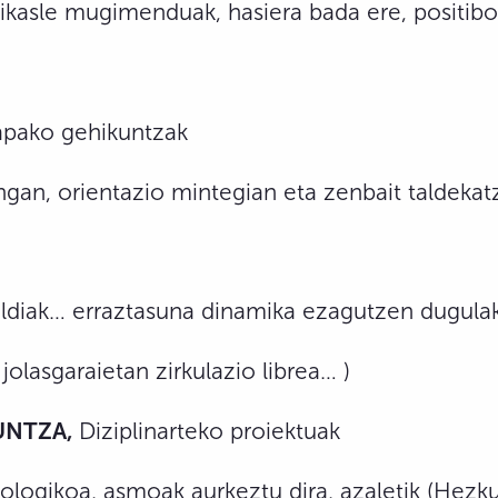
 ikasle mugimenduak, hasiera bada ere, positibo
tapako gehikuntzak
ngan, orientazio mintegian eta zenbait taldekatz
ldiak… erraztasuna dinamika ezagutzen dugulako 
jolasgaraietan zirkulazio librea… )
UNTZA,
Diziplinarteko proiektuak
ologikoa, asmoak aurkeztu dira, azaletik (Hezk