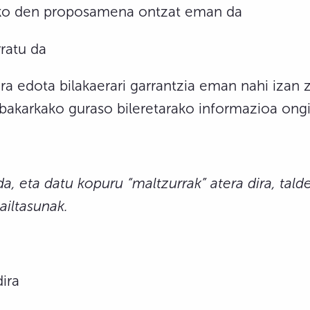
uko den proposamena ontzat eman da
ratu da
a edota bilakaerari garrantzia eman nahi izan z
 bakarkako guraso bileretarako informazioa ong
a, eta datu kopuru “maltzurrak” atera dira, tald
ailtasunak.
dira