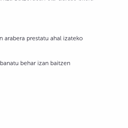
n arabera prestatu ahal izateko
 banatu behar izan baitzen