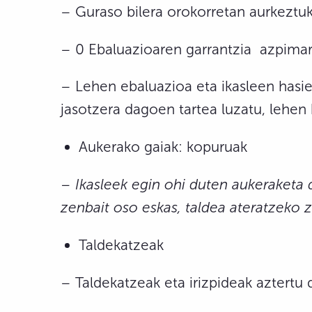
– Guraso bilera orokorretan aurkezt
– 0 Ebaluazioaren garrantzia azpimar
– Lehen ebaluazioa eta ikasleen hasier
jasotzera dagoen tartea luzatu, lehen
Aukerako gaiak: kopuruak
– Ikasleek egin ohi duten aukeraketa d
zenbait oso eskas, taldea ateratzeko z
Taldekatzeak
– Taldekatzeak eta irizpideak aztertu 