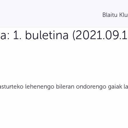
Blaitu Kl
: 1. buletina (2021.09.1
sturteko lehenengo bileran ondorengo gaiak la