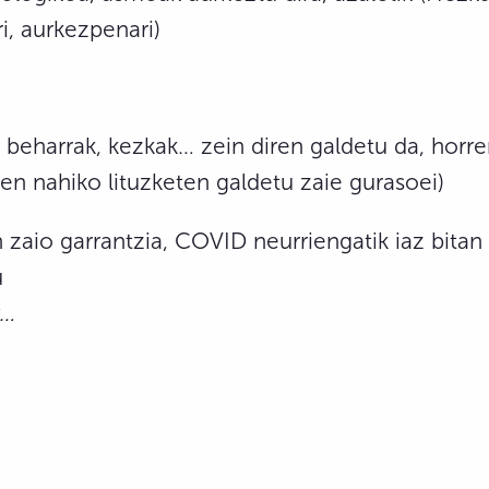
i, aurkezpenari)
 beharrak, kezkak… zein diren galdetu da, horre
en nahiko lituzketen galdetu zaie gurasoei)
 zaio garrantzia, COVID neurriengatik iaz bitan
u
k…