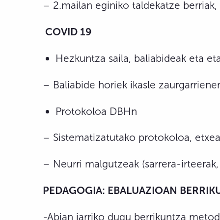
– 2.mailan eginiko taldekatze berriak,
COVID 19
Hezkuntza saila, baliabideak eta e
– Baliabide horiek ikasle zaurgarriene
Protokoloa DBHn
– Sistematizatutako protokoloa, etxea
– Neurri malgutzeak (sarrera-irteerak, 
PEDAGOGIA: EBALUAZIOAN BERRIK
-Abian jarriko dugu berrikuntza metod