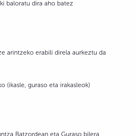
ki baloratu dira aho batez
e arintzeko erabili direla aurkeztu da
(ikasle, guraso eta irakasleok)
untza Batzordean eta Guraso bilera