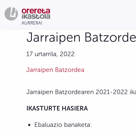
Jarraipen Batzordea
17 urtarrila, 2022
Jarraipen Batzordea
Jarraipen Batzordearen 2021-2022 ika
IKASTURTE HASIERA
Ebaluazio banaketa: