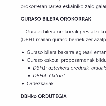
orokorretan tartea eskainiko zaio gaiar
GURASO BILERA OROKORRAK
– Guraso bilera orokorrak prestatzeko
(DBH1.mailan guraso berriek zer azalp
Guraso bilera bakarra egiteari eman
Guraso eskola, proposamenak bild
DBH1: azterketa ereduak, araua
DBH4: Oxford
Ordezkariak
DBHko ORDUTEGIA