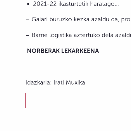
2021-22 ikasturtetik haratago…
– Gaiari buruzko kezka azaldu da, pro
– Barne logistika aztertuko dela azald
NORBERAK LEKARKEENA
Idazkaria: Irati Muxika