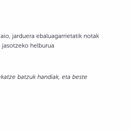
aio, jarduera ebaluagarrietatik notak
i jasotzeko helburua
ekatze batzuk handiak, eta beste