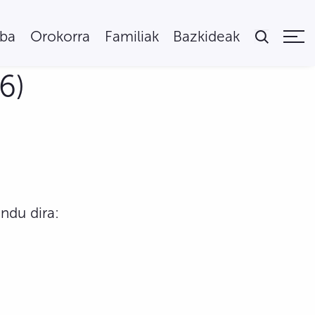
uba
Orokorra
Familiak
Bazkideak
6)
ndu dira: