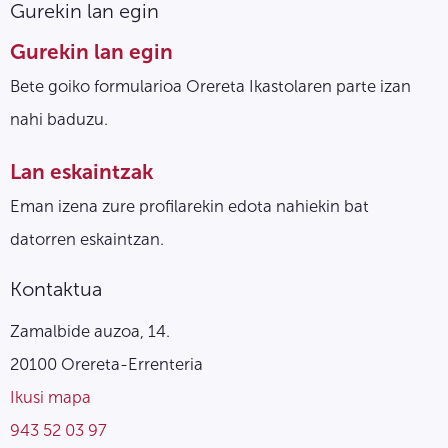
Gurekin lan egin
Gurekin lan egin
Bete goiko formularioa Orereta Ikastolaren parte izan
nahi baduzu.
Lan eskaintzak
Eman izena zure profilarekin edota nahiekin bat
datorren eskaintzan.
Kontaktua
Zamalbide auzoa, 14.
20100 Orereta-Errenteria
Ikusi mapa
943 52 03 97