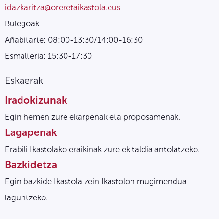
idazkaritza@oreretaikastola.eus
Bulegoak
Añabitarte: 08:00-13:30/14:00-16:30
Esmalteria: 15:30-17:30
Eskaerak
Iradokizunak
Egin hemen zure ekarpenak eta proposamenak.
Lagapenak
Erabili Ikastolako eraikinak zure ekitaldia antolatzeko.
Bazkidetza
Egin bazkide Ikastola zein Ikastolon mugimendua
laguntzeko.