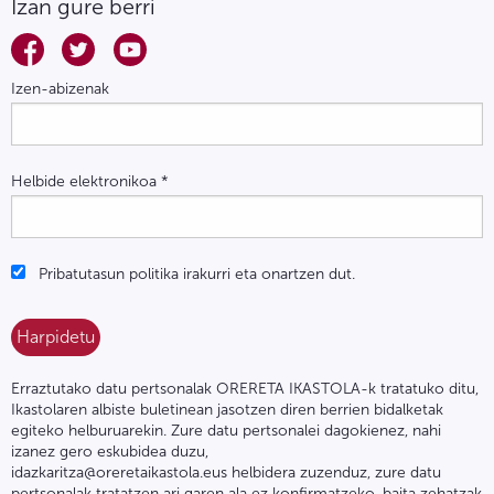
Izan gure berri
Izen-abizenak
Helbide elektronikoa
*
Pribatutasun politika irakurri eta onartzen dut.
Erraztutako datu pertsonalak ORERETA IKASTOLA-k tratatuko ditu,
Ikastolaren albiste buletinean jasotzen diren berrien bidalketak
egiteko helburuarekin. Zure datu pertsonalei dagokienez, nahi
izanez gero eskubidea duzu,
idazkaritza@oreretaikastola.eus helbidera zuzenduz, zure datu
pertsonalak tratatzen ari garen ala ez konfirmatzeko, baita zehatzak