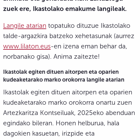
zuek ere, Ikastolako emakume langileak.
Langile atarian
topatuko dituzue Ikastolako
talde-argazkira batzeko xehetasunak (aurrez
www.lilaton.eus
-en izena eman behar da,
norbanako gisa). Anima zaitezte!
Ikastolak egiten dituen aitorpen eta oparien
kudeaketarako marko orokorra langile atarian
Ikastolak egiten dituen aitorpen eta oparien
kudeaketarako marko orokorra onartu zuen
Artezkaritza Kontseiluak, 2025eko abenduan
egindako bileran. Honen helburua, hala
dagokien kasuetan, irizpide eta