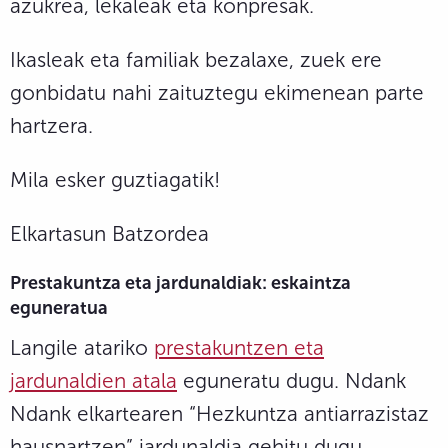
azukrea, lekaleak eta konpresak.
Ikasleak eta familiak bezalaxe, zuek ere
gonbidatu nahi zaituztegu ekimenean parte
hartzera.
Mila esker guztiagatik!
Elkartasun Batzordea
Prestakuntza eta jardunaldiak:
eskaintza
eguneratua
Langile atariko
prestakuntzen eta
jardunaldien atal
a
eguneratu dugu. Ndank
Ndank elkartearen “Hezkuntza antiarrazistaz
hausnartzen” jardunaldia gehitu dugu.