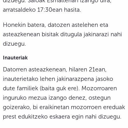
dizuegu. Saioak Esmalterian izango dira,
arratsaldeko 17:30ean hasita.
Honekin batera, datozen astelehen eta
asteazkenean bisitak ditugula jakinarazi nahi
dizuegu.
Inauteriak
Datorren asteazkenean, hilaren 21ean,
inauterietako lehen jakinarazpena jasoko
dute familiek (baita guk ere). Mozorroaren
inguruko mezua izango denez, ostegun
goizerako, bi eraikinetan mozorroen ereduak
prest edukitzeko eskaera egin nahi dizuegu.