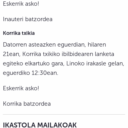
Eskerrik asko!
Inauteri batzordea
Korrika txikia
Datorren asteazken eguerdian, hilaren
21ean, Korrika txikiko ibilbidearen lanketa
egiteko elkartuko gara, Linoko irakasle gelan,
eguerdiko 12:30ean.
Eskerrik asko!
Korrika batzordea
IKASTOLA MAILAKOAK