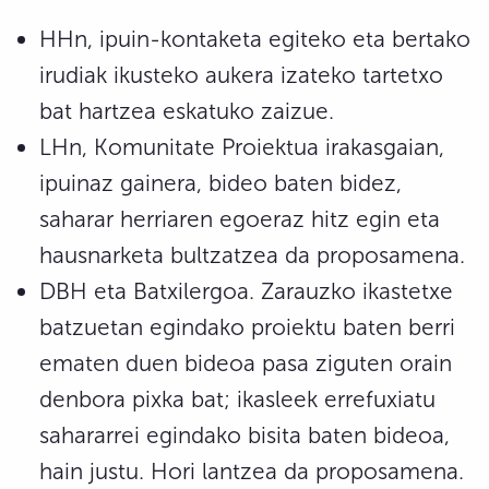
HHn, ipuin-kontaketa egiteko eta bertako
irudiak ikusteko aukera izateko tartetxo
bat hartzea eskatuko zaizue.
LHn, Komunitate Proiektua irakasgaian,
ipuinaz gainera, bideo baten bidez,
saharar herriaren egoeraz hitz egin eta
hausnarketa bultzatzea da proposamena.
DBH eta Batxilergoa. Zarauzko ikastetxe
batzuetan egindako proiektu baten berri
ematen duen bideoa pasa ziguten orain
denbora pixka bat; ikasleek errefuxiatu
sahararrei egindako bisita baten bideoa,
hain justu. Hori lantzea da proposamena.