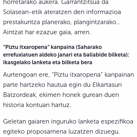
horretarako aukera. Garrantzitsua da
Solasean-etik ateratzen den informazioa
prestakuntza planerako, plangintzarako…
Aintzat har ezazue gaia, arren.
“Piztu itxaropena” kanpaina (Saharako
errefuxiatuen aldeko janari eta baliabide bilketa
):
ikasgelako lanketa eta bilketa bera
Aurtengoan ere, “Piztu itxaropena” kanpainan
parte hartzeko hautua egin du Elkartasun
Batzordeak, ekimen honek gurean duen
historia kontuan hartuz.
Geletan gaiaren inguruko lanketa espezifikoa
egiteko proposamena luzatzen dizuegu.