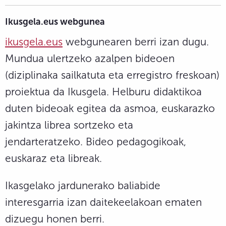
Ikusgela.eus webgunea
ikusgela.eus
webgunearen berri izan dugu.
Mundua ulertzeko azalpen bideoen
(diziplinaka sailkatuta eta erregistro freskoan)
proiektua da Ikusgela. Helburu didaktikoa
duten bideoak egitea da asmoa, euskarazko
jakintza librea sortzeko eta
jendarteratzeko. Bideo pedagogikoak,
euskaraz eta libreak.
Ikasgelako jardunerako baliabide
interesgarria izan daitekeelakoan ematen
dizuegu honen berri.