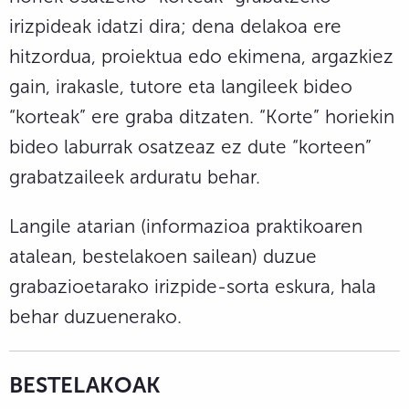
irizpideak idatzi dira; dena delakoa ere
hitzordua, proiektua edo ekimena, argazkiez
gain, irakasle, tutore eta langileek bideo
“korteak” ere graba ditzaten. “Korte” horiekin
bideo laburrak osatzeaz ez dute “korteen”
grabatzaileek arduratu behar.
Langile atarian (informazioa praktikoaren
atalean, bestelakoen sailean) duzue
grabazioetarako irizpide-sorta eskura, hala
behar duzuenerako.
BESTELAKOAK