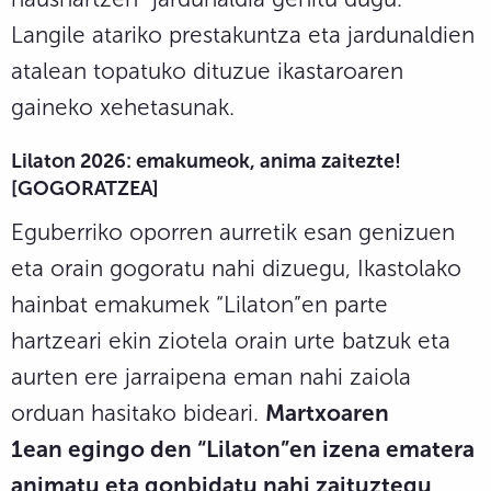
Langile atariko prestakuntza eta jardunaldien
atalean topatuko dituzue ikastaroaren
gaineko xehetasunak.
Lilaton 2026: emakumeok, anima zaitezte!
[GOGORATZEA]
Eguberriko oporren aurretik esan genizuen
eta orain gogoratu nahi dizuegu, Ikastolako
hainbat emakumek “Lilaton”en parte
hartzeari ekin ziotela orain urte batzuk eta
aurten ere jarraipena eman nahi zaiola
orduan hasitako bideari.
Martxoaren
1ean egingo den “Lilaton”en izena ematera
animatu eta gonbidatu nahi zaituztegu