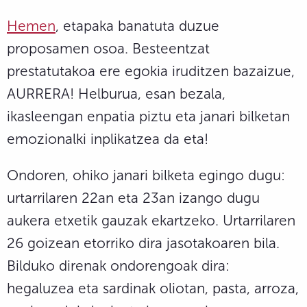
Hemen
, etapaka banatuta duzue
proposamen osoa. Besteentzat
prestatutakoa ere egokia iruditzen bazaizue,
AURRERA! Helburua, esan bezala,
ikasleengan enpatia piztu eta janari bilketan
emozionalki inplikatzea da eta!
Ondoren, ohiko janari bilketa egingo dugu:
urtarrilaren 22an eta 23an izango dugu
aukera etxetik gauzak ekartzeko. Urtarrilaren
26 goizean etorriko dira jasotakoaren bila.
Bilduko direnak ondorengoak dira:
hegaluzea eta sardinak oliotan, pasta, arroza,