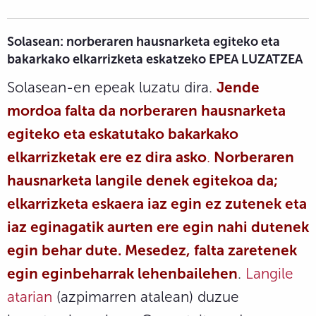
Solasean: norberaren hausnarketa egiteko eta
bakarkako elkarrizketa eskatzeko EPEA LUZATZEA
Solasean-en epeak luzatu dira.
Jende
mordoa falta da norberaren hausnarketa
egiteko eta eskatutako bakarkako
elkarrizketak ere ez dira asko
.
Norberaren
hausnarketa langile denek egitekoa da;
elkarrizketa eskaera iaz egin ez zutenek eta
iaz eginagatik aurten ere egin nahi dutenek
egin behar dute.
Mesedez, falta zaretenek
egin eginbeharrak lehenbailehen
.
Langile
atarian
(azpimarren atalean) duzue