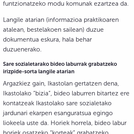
funtzionatzeko modu komunak ezartzea da.
Langile atarian (informazioa praktikoaren
atalean, bestelakoen sailean) duzue
dokumentua eskura, hala behar
duzuenerako.
Sare sozialetarako bideo laburrak grabatzeko
irizpide-sorta langile atarian
Argazkiez gain, Ikastolan gertatzen dena,
Ikastolako “bizia”, bideo laburren bitartez ere
kontatzeak Ikastolako sare sozialetako
jardunari ekarpen esanguratsua egingo
liokeela uste da. Horiek horrela, bideo labur
horiek osatzeko “korteak” grabatzeko