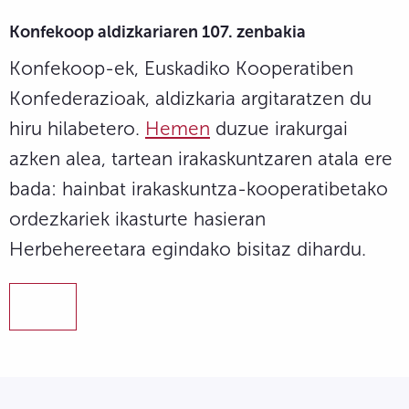
Konfekoop aldizkariaren 107. zenbakia
Konfekoop-ek, Euskadiko Kooperatiben
Konfederazioak, aldizkaria argitaratzen du
hiru hilabetero.
Hemen
duzue irakurgai
azken alea, tartean irakaskuntzaren atala ere
bada: hainbat irakaskuntza-kooperatibetako
ordezkariek ikasturte hasieran
Herbehereetara egindako bisitaz dihardu.