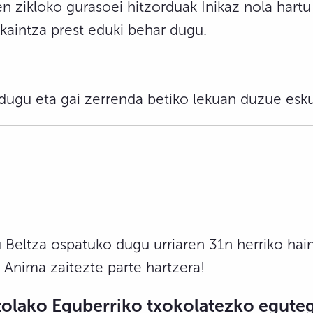
en zikloko gurasoei hitzorduak Inikaz nola hartu
kaintza prest eduki behar dugu.
dugu eta gai zerrenda betiko lekuan duzue esku
 Beltza ospatuko dugu urriaren 31n herriko hain
Anima zaitezte parte hartzera!
stolako Eguberriko txokolatezko eguteg