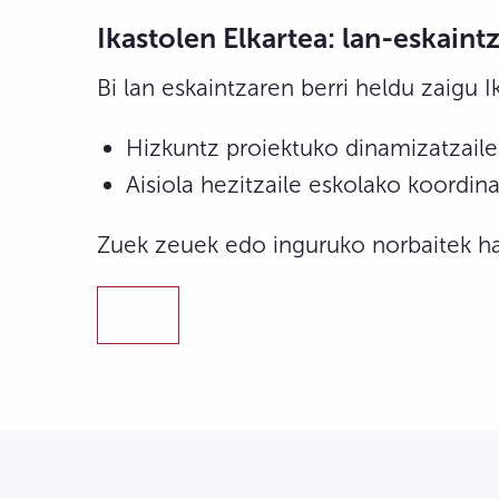
Ikastolen Elkartea: lan-eskaint
Bi lan eskaintzaren berri heldu zaigu Ik
Hizkuntz proiektuko dinamizatzail
Aisiola hezitzaile eskolako koordin
Zuek zeuek edo inguruko norbaitek ha