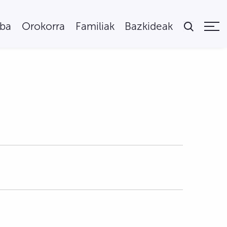
uba
Orokorra
Familiak
Bazkideak