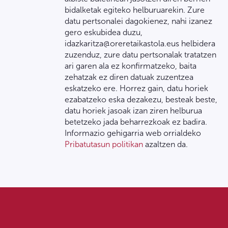
bidalketak egiteko helburuarekin. Zure
datu pertsonalei dagokienez, nahi izanez
gero eskubidea duzu,
idazkaritza@oreretaikastola.eus helbidera
zuzenduz, zure datu pertsonalak tratatzen
ari garen ala ez konfirmatzeko, baita
zehatzak ez diren datuak zuzentzea
eskatzeko ere. Horrez gain, datu horiek
ezabatzeko eska dezakezu, besteak beste,
datu horiek jasoak izan ziren helburua
betetzeko jada beharrezkoak ez badira.
Informazio gehigarria web orrialdeko
Pribatutasun politikan
azaltzen da.