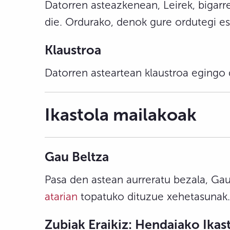
Datorren asteazkenean, Leirek, bigarr
die. Ordurako, denok gure ordutegi es
Klaustroa
Datorren asteartean klaustroa egingo 
Ikastola mailakoak
Gau Beltza
Pasa den astean aurreratu bezala, Gau
atarian
topatuko dituzue xehetasunak. 
Zubiak Eraikiz: Hendaiako Ika