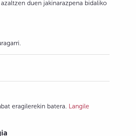
 azaltzen duen jakinarazpena bidaliko
ragarri.
bat eragilerekin batera.
Langile
ia