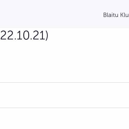
Blaitu Kl
22.10.21)