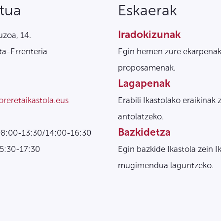
tua
Eskaerak
Iradokizunak
zoa, 14.
a-Errenteria
Egin hemen zure ekarpenak
proposamenak.
Lagapenak
oreretaikastola.eus
Erabili Ikastolako eraikinak 
antolatzeko.
Bazkidetza
08:00-13:30/14:00-16:30
15:30-17:30
Egin bazkide Ikastola zein I
mugimendua laguntzeko.