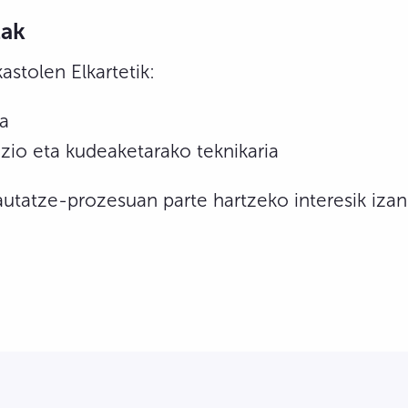
zak
astolen Elkartetik:
ea
azio eta kudeaketarako teknikaria
utatze-prozesuan parte hartzeko interesik iza