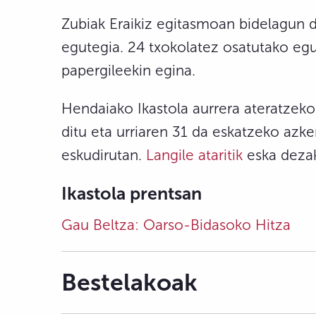
Zubiak Eraikiz egitasmoan bidelagun 
egutegia. 24 txokolatez osatutako eg
papergileekin egina.
Hendaiako Ikastola aurrera ateratzek
ditu eta urriaren 31 da eskatzeko az
eskudirutan.
Langile ataritik
eska deza
Ikastola prentsan
Gau Beltza: Oarso-Bidasoko Hitza
Bestelakoak