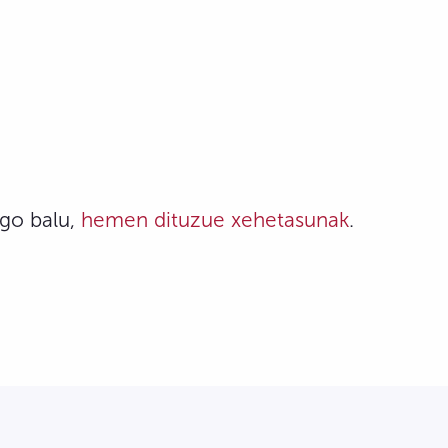
ngo balu,
hemen dituzue xehetasunak
.