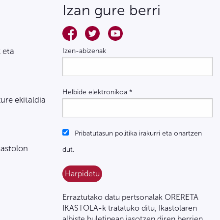
Izan gure berri
 eta
Izen-abizenak
Helbide elektronikoa
*
zure ekitaldia
Pribatutasun politika irakurri eta onartzen
kastolon
dut.
Erraztutako datu pertsonalak ORERETA
IKASTOLA-k tratatuko ditu, Ikastolaren
albiste buletinean jasotzen diren berrien