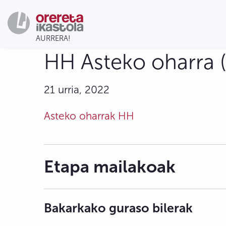
HH Asteko oharra (
21 urria, 2022
Asteko oharrak HH
Etapa mailakoak
Bakarkako guraso bilerak