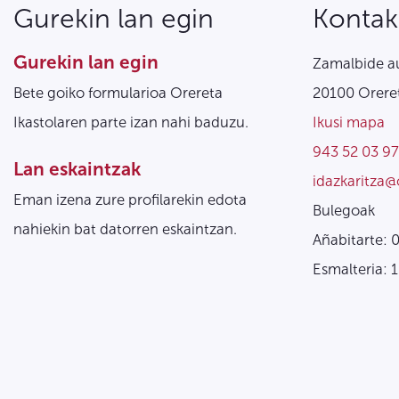
Gurekin lan egin
Kontak
Gurekin lan egin
Zamalbide au
Bete goiko formularioa Orereta
20100 Oreret
Ikastolaren parte izan nahi baduzu.
Ikusi mapa
943 52 03 97
Lan eskaintzak
idazkaritza@
Eman izena zure profilarekin edota
Bulegoak
nahiekin bat datorren eskaintzan.
Añabitarte: 
Esmalteria: 