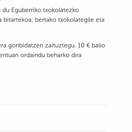
n du Eguberriko txokolatezko
bitartekoa; bertako txokolategile eta
ra gonbidatzen zaituztegu. 10 € balio
entuan ordaindu beharko dira