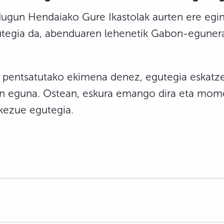
dugun Hendaiako Gure Ikastolak aurten ere egi
utegia da, abenduaren lehenetik Gabon-egunera 
o pentsatutako ekimena denez, egutegia eskatze
ken eguna. Ostean, eskura emango dira eta mom
kezue egutegia.