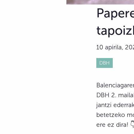
Papere
tapoiz
10 apirila, 2
DBH
Balenciagaren
DBH 2. mailak
jantzi ederra
betetzeko mod
ere ez dira! 