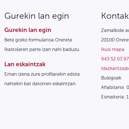
Gurekin lan egin
Kontak
Gurekin lan egin
Zamalbide au
Bete goiko formularioa Orereta
20100 Oreret
Ikastolaren parte izan nahi baduzu.
Ikusi mapa
943 52 03 97
Lan eskaintzak
idazkaritza@
Eman izena zure profilarekin edota
Bulegoak
nahiekin bat datorren eskaintzan.
Añabitarte: 
Esmalteria: 