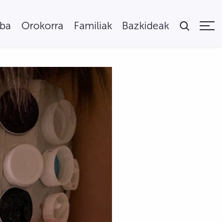
uba
Orokorra
Familiak
Bazkideak