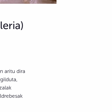
eria)
 aritu dira
gilduta,
zalak
aldrebesak