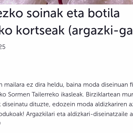
zko soinak eta botila
ko kortseak (argazki-gal
025
 mailara ez dira heldu, baina moda diseinuan fin
o Sormen Tailerreko ikasleak. Birziklartean mur
k diseinatu dituzte, edozein moda aldizkariren a
ukoak! Argazkilari eta aldizkari-diseinatzaile 
