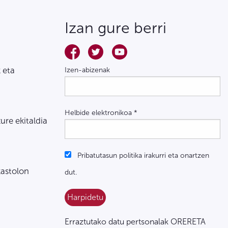
Izan gure berri
 eta
Izen-abizenak
Helbide elektronikoa
*
zure ekitaldia
Pribatutasun politika irakurri eta onartzen
kastolon
dut.
Erraztutako datu pertsonalak ORERETA