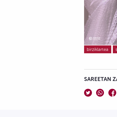
birziklartea
SAREETAN Z