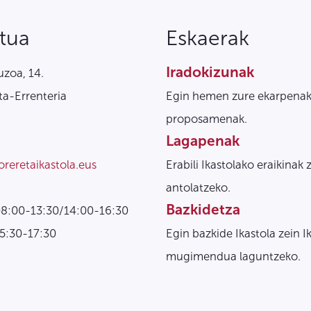
tua
Eskaerak
Iradokizunak
zoa, 14.
a-Errenteria
Egin hemen zure ekarpenak
proposamenak.
Lagapenak
oreretaikastola.eus
Erabili Ikastolako eraikinak 
antolatzeko.
Bazkidetza
08:00-13:30/14:00-16:30
15:30-17:30
Egin bazkide Ikastola zein I
mugimendua laguntzeko.