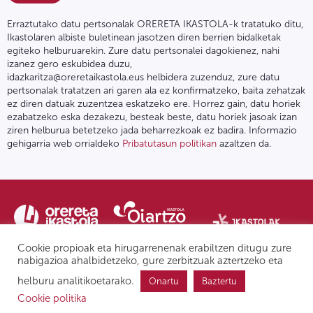
Erraztutako datu pertsonalak ORERETA IKASTOLA-k tratatuko ditu,
Ikastolaren albiste buletinean jasotzen diren berrien bidalketak
egiteko helburuarekin. Zure datu pertsonalei dagokienez, nahi
izanez gero eskubidea duzu,
idazkaritza@oreretaikastola.eus helbidera zuzenduz, zure datu
pertsonalak tratatzen ari garen ala ez konfirmatzeko, baita zehatzak
ez diren datuak zuzentzea eskatzeko ere. Horrez gain, datu horiek
ezabatzeko eska dezakezu, besteak beste, datu horiek jasoak izan
ziren helburua betetzeko jada beharrezkoak ez badira. Informazio
gehigarria web orrialdeko
Pribatutasun politikan
azaltzen da.
Cookie propioak eta hirugarrenenak erabiltzen ditugu zure
nabigazioa ahalbidetzeko, gure zerbitzuak aztertzeko eta
helburu analitikoetarako.
Onartu
Baztertu
Pribatutasun politika | Lege oharra
Postontzi etikoa
IPD
Cookie politika