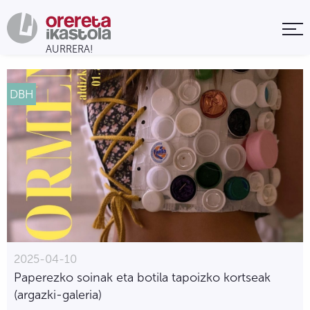
DBH
2025-04-10
Paperezko soinak eta botila tapoizko kortseak
(argazki-galeria)