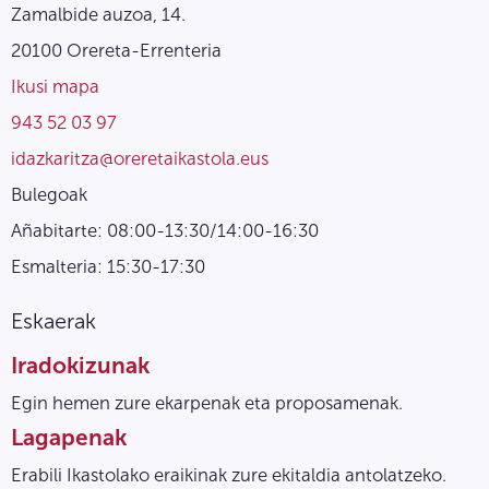
Zamalbide auzoa, 14.
20100 Orereta-Errenteria
Ikusi mapa
943 52 03 97
idazkaritza@oreretaikastola.eus
Bulegoak
Añabitarte: 08:00-13:30/14:00-16:30
Esmalteria: 15:30-17:30
Eskaerak
Iradokizunak
Egin hemen zure ekarpenak eta proposamenak.
Lagapenak
Erabili Ikastolako eraikinak zure ekitaldia antolatzeko.