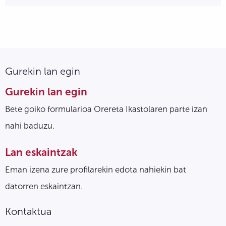
Gurekin lan egin
Gurekin lan egin
Bete goiko formularioa Orereta Ikastolaren parte izan
nahi baduzu.
Lan eskaintzak
Eman izena zure profilarekin edota nahiekin bat
datorren eskaintzan.
Kontaktua