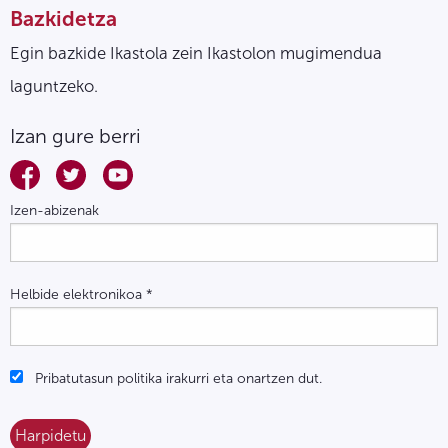
Bazkidetza
Egin bazkide Ikastola zein Ikastolon mugimendua
laguntzeko.
Izan gure berri
Izen-abizenak
Helbide elektronikoa
*
Pribatutasun politika irakurri eta onartzen dut.