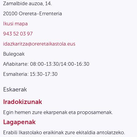
Zamalbide auzoa, 14.
20100 Orereta-Errenteria
Ikusi mapa
943 52 03 97
idazkaritza@oreretaikastola.eus
Bulegoak
Añabitarte: 08:00-13:30/14:00-16:30
Esmalteria: 15:30-17:30
Eskaerak
Iradokizunak
Egin hemen zure ekarpenak eta proposamenak.
Lagapenak
Erabili Ikastolako eraikinak zure ekitaldia antolatzeko.