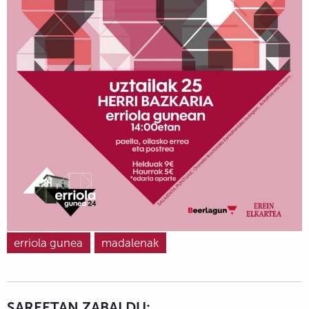
erriola gunea
madalenak
SAREETAN ZABALDU: