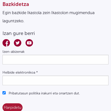
Bazkidetza
Egin bazkide Ikastola zein Ikastolon mugimendua
laguntzeko.
Izan gure berri
Izen-abizenak
Helbide elektronikoa
*
Pribatutasun politika irakurri eta onartzen dut.