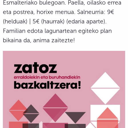
Esmalteriako bulegoan. Paella, oilasko errea
eta postrea, horixe menua. Salneurria: 9€
(helduak) | 5€ (haurrak) (edaria aparte).
Familian edota lagunartean egiteko plan
bikaina da, anima zaitezte!