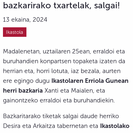
bazkarirako txartelak, salgai!
13 ekaina, 2024
Ikastola
Madalenetan, uztailaren 25ean, erraldoi eta
buruhandien konpartsen topaketa izaten da
herrian eta, horri lotuta, iaz bezala, aurten
ere egingo dugu
Ikastolaren Erriola Gunean
herri bazkaria
Xanti eta Maialen, eta
gainontzeko erraldoi eta buruhandiekin.
Bazkaritarako tiketak salgai daude herriko
Desira eta Arkaitza tabernetan eta
Ikastolako