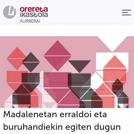
Madalenetan erraldoi eta
buruhandiekin egiten dugun