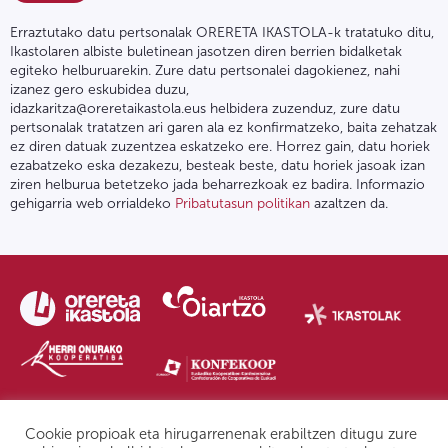
Erraztutako datu pertsonalak ORERETA IKASTOLA-k tratatuko ditu,
Ikastolaren albiste buletinean jasotzen diren berrien bidalketak
egiteko helburuarekin. Zure datu pertsonalei dagokienez, nahi
izanez gero eskubidea duzu,
idazkaritza@oreretaikastola.eus helbidera zuzenduz, zure datu
pertsonalak tratatzen ari garen ala ez konfirmatzeko, baita zehatzak
ez diren datuak zuzentzea eskatzeko ere. Horrez gain, datu horiek
ezabatzeko eska dezakezu, besteak beste, datu horiek jasoak izan
ziren helburua betetzeko jada beharrezkoak ez badira. Informazio
gehigarria web orrialdeko
Pribatutasun politikan
azaltzen da.
Pribatutasun politika | Lege oharra
Postontzi etikoa
IPD
Cookie propioak eta hirugarrenenak erabiltzen ditugu zure