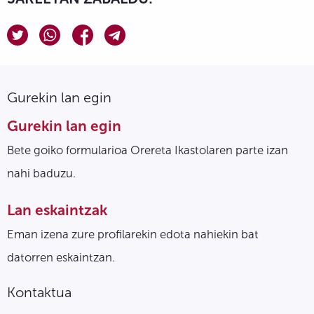
Gurekin lan egin
Gurekin lan egin
Bete goiko formularioa Orereta Ikastolaren parte izan
nahi baduzu.
Lan eskaintzak
Eman izena zure profilarekin edota nahiekin bat
datorren eskaintzan.
Kontaktua