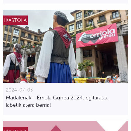
IKASTOLA
2024-07-03
Madalenak - Erriola Gunea 2024: egitaraua,
labetik atera berria!