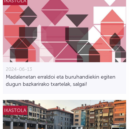
IKASTOLA
2024-06-13
Madalenetan erraldoi eta buruhandiekin egiten
dugun bazkarirako txartelak, salgai!
IKASTOLA