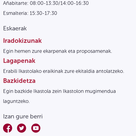
Añabitarte: 08:00-13:30/14:00-16:30
Esmalteria: 15:30-17:30
Eskaerak
Iradokizunak
Egin hemen zure ekarpenak eta proposamenak.
Lagapenak
Erabili Ikastolako eraikinak zure ekitaldia antolatzeko.
Bazkidetza
Egin bazkide Ikastola zein Ikastolon mugimendua
laguntzeko.
Izan gure berri