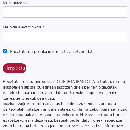
Izen-abizenak
Helbide elektronikoa
*
Pribatutasun politika irakurri eta onartzen dut.
Erraztutako datu pertsonalak ORERETA IKASTOLA-k tratatuko ditu,
Ikastolaren albiste buletinean jasotzen diren berrien bidalketak
egiteko helburuarekin. Zure datu pertsonalei dagokienez, nahi
izanez gero eskubidea duzu,
idazkaritza@oreretaikastola.eus helbidera zuzenduz, zure datu
pertsonalak tratatzen ari garen ala ez konfirmatzeko, baita zehatzak
ez diren datuak zuzentzea eskatzeko ere. Horrez gain, datu horiek
ezabatzeko eska dezakezu, besteak beste, datu horiek jasoak izan
ziren helburua betetzeko jada beharrezkoak ez badira. Informazio