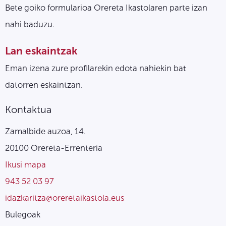
Bete goiko formularioa Orereta Ikastolaren parte izan
nahi baduzu.
Lan eskaintzak
Eman izena zure profilarekin edota nahiekin bat
datorren eskaintzan.
Kontaktua
Zamalbide auzoa, 14.
20100 Orereta-Errenteria
Ikusi mapa
943 52 03 97
idazkaritza@oreretaikastola.eus
Bulegoak