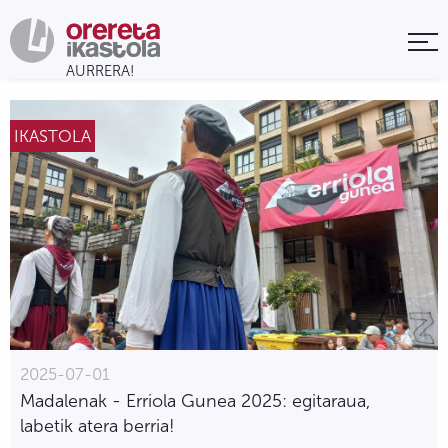
IKASTOLA
2025-07-01
Madalenak - Erriola Gunea 2025: egitaraua,
labetik atera berria!