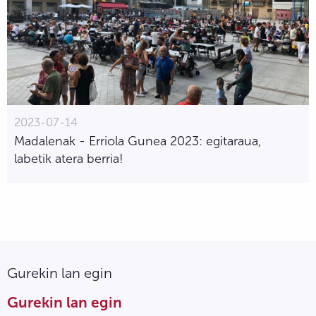
2023-07-14
Madalenak - Erriola Gunea 2023: egitaraua,
labetik atera berria!
Gurekin lan egin
Gurekin lan egin