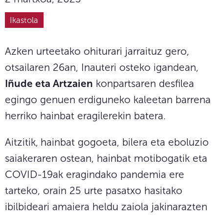
Ikastola
Azken urteetako ohiturari jarraituz gero,
otsailaren 26an, Inauteri osteko igandean,
Iñude eta Artzaien
konpartsaren desfilea
egingo genuen erdiguneko kaleetan barrena
herriko hainbat eragilerekin batera.
Aitzitik,
hainbat gogoeta, bilera eta eboluzio
saiakeraren ostean, hainbat motibogatik eta
COVID-19ak eragindako pandemia ere
tarteko, orain 25 urte pasatxo hasitako
ibilbideari amaiera heldu zaiola jakinarazten