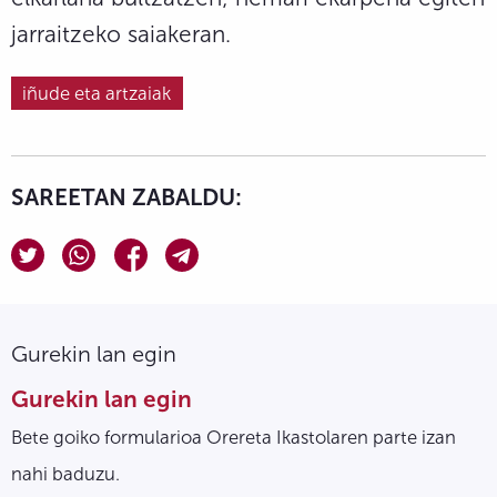
jarraitzeko saiakeran.
iñude eta artzaiak
SAREETAN ZABALDU:
Gurekin lan egin
Gurekin lan egin
Bete goiko formularioa Orereta Ikastolaren parte izan
nahi baduzu.