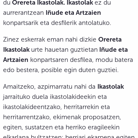
du
Orereta Ikastolak. Ikastolak
ez du
aurrerantzean
Iñude eta Artzaien
konpartsarik eta desfilerik antolatuko.
Zinez eskerrak eman nahi dizkie
Orereta
Ikastolak
urte hauetan guztietan
Iñude eta
Artzaien
konpartsaren desfilea, modu batera
edo bestera, posible egin duten guztiei.
Amaitzeko, azpimarratu nahi da
Ikastolak
jarraituko duela ikastolakideekin eta
ikastolakideentzako, herritarrekin eta
herritarrentzako, ekimenak proposatzen,
egiten, sustatzen eta herriko eragileekin
elkarlana bultzatzen; herriari ekarpena egiten