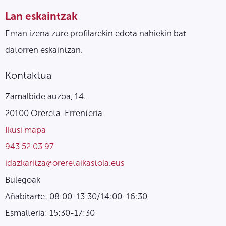
Lan eskaintzak
Eman izena zure profilarekin edota nahiekin bat
datorren eskaintzan.
Kontaktua
Zamalbide auzoa, 14.
20100 Orereta-Errenteria
Ikusi mapa
943 52 03 97
idazkaritza@oreretaikastola.eus
Bulegoak
Añabitarte: 08:00-13:30/14:00-16:30
Esmalteria: 15:30-17:30