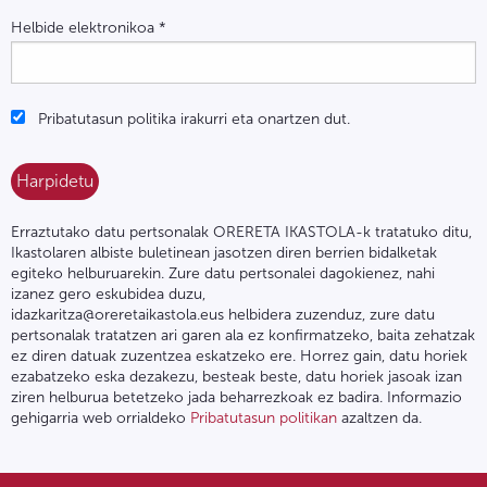
Helbide elektronikoa
*
Pribatutasun politika irakurri eta onartzen dut.
Erraztutako datu pertsonalak ORERETA IKASTOLA-k tratatuko ditu,
Ikastolaren albiste buletinean jasotzen diren berrien bidalketak
egiteko helburuarekin. Zure datu pertsonalei dagokienez, nahi
izanez gero eskubidea duzu,
idazkaritza@oreretaikastola.eus helbidera zuzenduz, zure datu
pertsonalak tratatzen ari garen ala ez konfirmatzeko, baita zehatzak
ez diren datuak zuzentzea eskatzeko ere. Horrez gain, datu horiek
ezabatzeko eska dezakezu, besteak beste, datu horiek jasoak izan
ziren helburua betetzeko jada beharrezkoak ez badira. Informazio
gehigarria web orrialdeko
Pribatutasun politikan
azaltzen da.