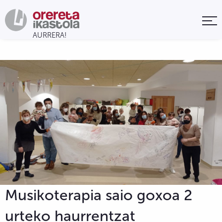
Musikoterapia saio goxoa 2
urteko haurrentzat