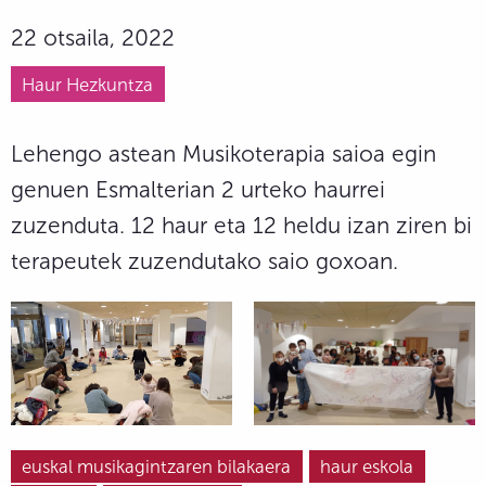
22 otsaila, 2022
Haur Hezkuntza
Lehengo astean Musikoterapia saioa egin
genuen Esmalterian 2 urteko haurrei
zuzenduta. 12 haur eta 12 heldu izan ziren bi
terapeutek zuzendutako saio goxoan.
euskal musikagintzaren bilakaera
haur eskola