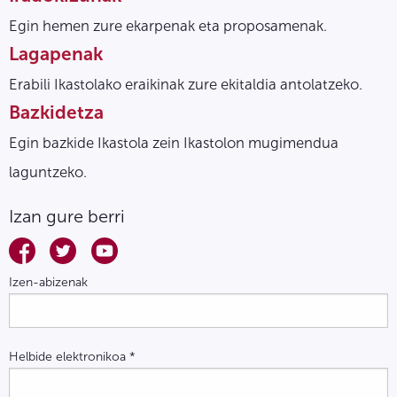
Egin hemen zure ekarpenak eta proposamenak.
Lagapenak
Erabili Ikastolako eraikinak zure ekitaldia antolatzeko.
Bazkidetza
Egin bazkide Ikastola zein Ikastolon mugimendua
laguntzeko.
Izan gure berri
Izen-abizenak
Helbide elektronikoa
*