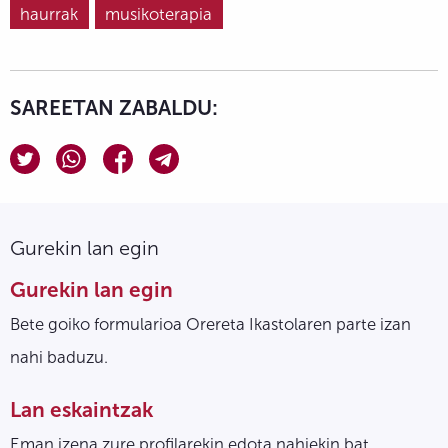
haurrak
musikoterapia
SAREETAN ZABALDU:
Gurekin lan egin
Gurekin lan egin
Bete goiko formularioa Orereta Ikastolaren parte izan
nahi baduzu.
Lan eskaintzak
Eman izena zure profilarekin edota nahiekin bat