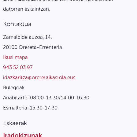
datorren eskaintzan.
Kontaktua
Zamalbide auzoa, 14.
20100 Orereta-Errenteria
Ikusi mapa
943 52 03 97
idazkaritza@oreretaikastola.eus
Bulegoak
Añabitarte: 08:00-13:30/14:00-16:30
Esmalteria: 15:30-17:30
Eskaerak
Iradokizunak