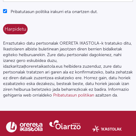
Pribatutasun politika irakurri eta onartzen dut.
Erraztutako datu pertsonalak ORERETA IKASTOLA-k tratatuko ditu,
Ikastolaren albiste buletinean jasotzen diren berrien bidalketak
egiteko helburuarekin. Zure datu pertsonalei dagokienez, nahi
izanez gero eskubidea duzu,
idazkaritza@oreretaikastola.eus helbidera zuzenduz, zure datu
pertsonalak tratatzen ari garen ala ez konfirmatzeko, baita zehatzak
ez diren datuak zuzentzea eskatzeko ere. Horrez gain, datu horiek
ezabatzeko eska dezakezu, besteak beste, datu horiek jasoak izan
ziren helburua betetzeko jada beharrezkoak ez badira. Informazio
gehigarria web orrialdeko
Pribatutasun politikan
azaltzen da.