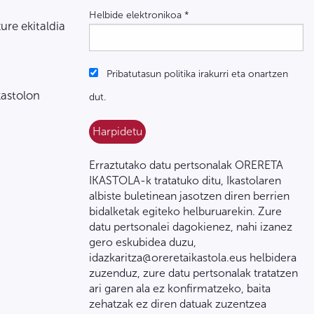
Helbide elektronikoa
*
zure ekitaldia
Pribatutasun politika irakurri eta onartzen
kastolon
dut.
Erraztutako datu pertsonalak ORERETA
IKASTOLA-k tratatuko ditu, Ikastolaren
albiste buletinean jasotzen diren berrien
bidalketak egiteko helburuarekin. Zure
datu pertsonalei dagokienez, nahi izanez
gero eskubidea duzu,
idazkaritza@oreretaikastola.eus helbidera
zuzenduz, zure datu pertsonalak tratatzen
ari garen ala ez konfirmatzeko, baita
zehatzak ez diren datuak zuzentzea