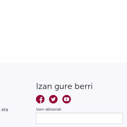
Izan gure berri
 eta
Izen-abizenak