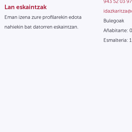
943 52 03 97
Lan eskaintzak
idazkaritza@
Eman izena zure profilarekin edota
Bulegoak
nahiekin bat datorren eskaintzan.
Añabitarte: 
Esmalteria: 