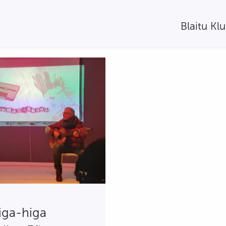
Blaitu Kl
iga-higa