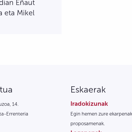
dian Eñaut
a eta Mikel
tua
Eskaerak
Iradokizunak
zoa, 14.
a-Errenteria
Egin hemen zure ekarpenak
proposamenak.