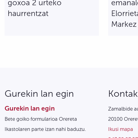
goxoa 2 urteko
emanal
haurrentzat
Elorriet
Markez
Gurekin lan egin
Kontak
Gurekin lan egin
Zamalbide au
Bete goiko formularioa Orereta
20100 Oreret
Ikastolaren parte izan nahi baduzu.
Ikusi mapa