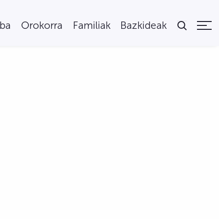
uba
Orokorra
Familiak
Bazkideak