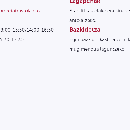
Lagapenak
oreretaikastola.eus
Erabili Ikastolako eraikinak 
antolatzeko.
Bazkidetza
08:00-13:30/14:00-16:30
15:30-17:30
Egin bazkide Ikastola zein I
mugimendua laguntzeko.