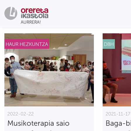
HAUR HEZKUNTZA
DBH
2022-02-22
2021-11-17
Musikoterapia saio
Baga-b