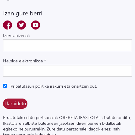
Izan gure berri
Izen-abizenak
Helbide elektronikoa
*
Pribatutasun politika irakurri eta onartzen dut.
Erraztutako datu pertsonalak ORERETA IKASTOLA-k tratatuko ditu,
Ikastolaren albiste buletinean jasotzen diren berrien bidalketak
egiteko helburuarekin. Zure datu pertsonalei dagokienez, nahi
izanez gero eskubidea duzu,