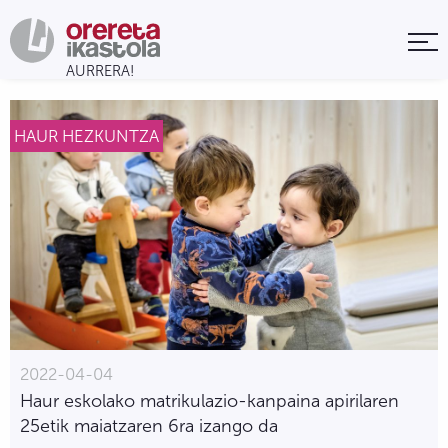
HAUR HEZKUNTZA
2022-04-04
Haur eskolako matrikulazio-kanpaina apirilaren
25etik maiatzaren 6ra izango da