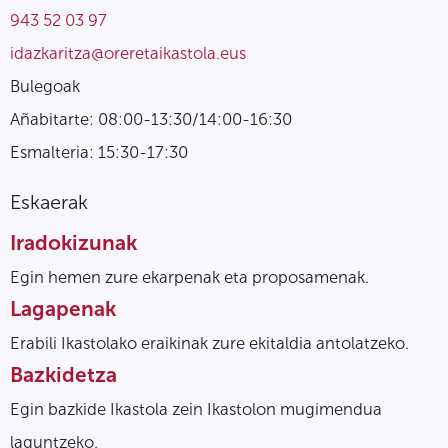
943 52 03 97
idazkaritza@oreretaikastola.eus
Bulegoak
Añabitarte: 08:00-13:30/14:00-16:30
Esmalteria: 15:30-17:30
Eskaerak
Iradokizunak
Egin hemen zure ekarpenak eta proposamenak.
Lagapenak
Erabili Ikastolako eraikinak zure ekitaldia antolatzeko.
Bazkidetza
Egin bazkide Ikastola zein Ikastolon mugimendua
laguntzeko.