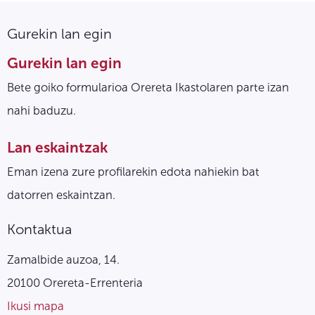
Gurekin lan egin
Gurekin lan egin
Bete goiko formularioa Orereta Ikastolaren parte izan
nahi baduzu.
Lan eskaintzak
Eman izena zure profilarekin edota nahiekin bat
datorren eskaintzan.
Kontaktua
Zamalbide auzoa, 14.
20100 Orereta-Errenteria
Ikusi mapa