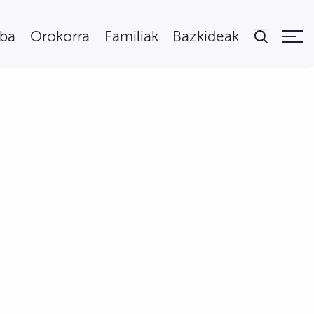
uba
Orokorra
Familiak
Bazkideak