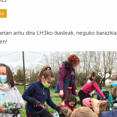
za
etan aritu dira LH3ko ikasleak, neguko barazki
zen!