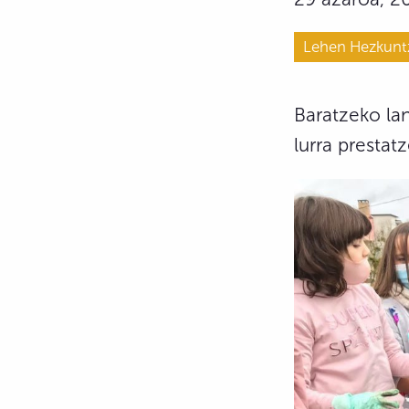
Lehen Hezkunt
Baratzeko lan
lurra prestat