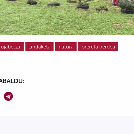
rujabetza
landaketa
natura
orereta berdea
ABALDU: