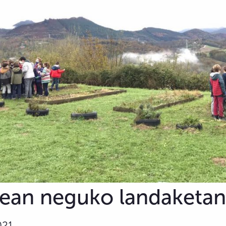
zean neguko landaketan
021