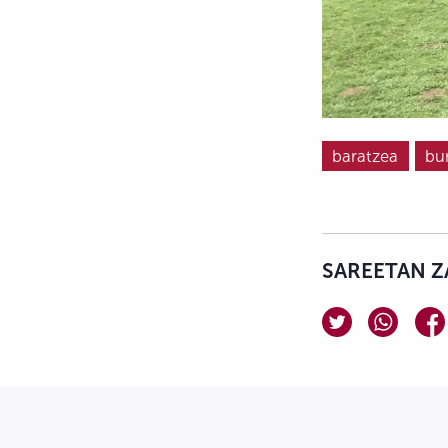
baratzea
bu
SAREETAN Z