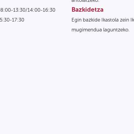
antolatzeko.
Bazkidetza
08:00-13:30/14:00-16:30
15:30-17:30
Egin bazkide Ikastola zein I
mugimendua laguntzeko.