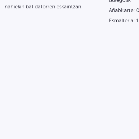
Bulegoak
nahiekin bat datorren eskaintzan.
Añabitarte: 
Esmalteria: 