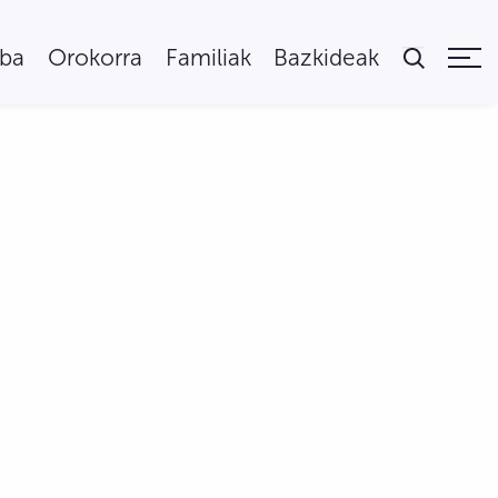
uba
Orokorra
Familiak
Bazkideak