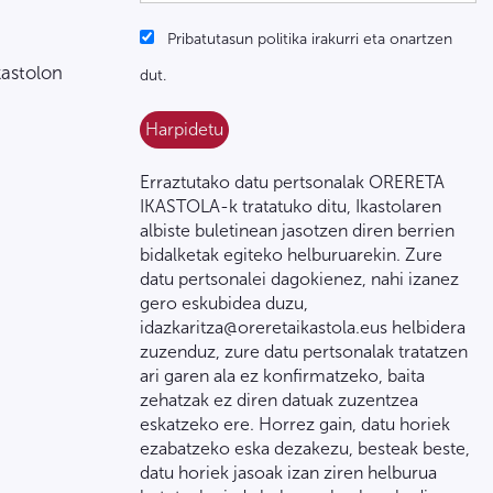
Pribatutasun politika irakurri eta onartzen
kastolon
dut.
Erraztutako datu pertsonalak ORERETA
IKASTOLA-k tratatuko ditu, Ikastolaren
albiste buletinean jasotzen diren berrien
bidalketak egiteko helburuarekin. Zure
datu pertsonalei dagokienez, nahi izanez
gero eskubidea duzu,
idazkaritza@oreretaikastola.eus helbidera
zuzenduz, zure datu pertsonalak tratatzen
ari garen ala ez konfirmatzeko, baita
zehatzak ez diren datuak zuzentzea
eskatzeko ere. Horrez gain, datu horiek
ezabatzeko eska dezakezu, besteak beste,
datu horiek jasoak izan ziren helburua