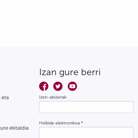
Izan gure berri
 eta
Izen-abizenak
Helbide elektronikoa
*
zure ekitaldia