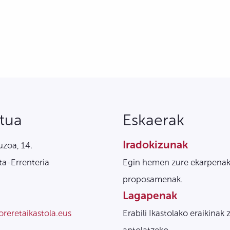
tua
Eskaerak
Iradokizunak
zoa, 14.
a-Errenteria
Egin hemen zure ekarpenak
proposamenak.
Lagapenak
oreretaikastola.eus
Erabili Ikastolako eraikinak 