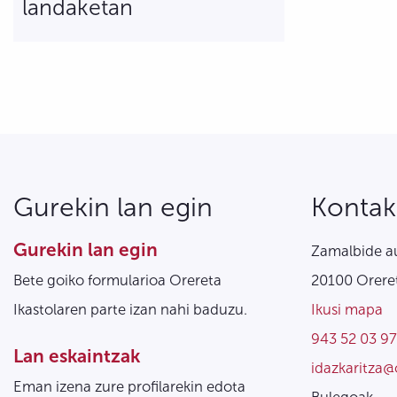
landaketan
Gurekin lan egin
Kontak
Gurekin lan egin
Zamalbide au
Bete goiko formularioa Orereta
20100 Oreret
Ikastolaren parte izan nahi baduzu.
Ikusi mapa
943 52 03 97
Lan eskaintzak
idazkaritza@
Eman izena zure profilarekin edota