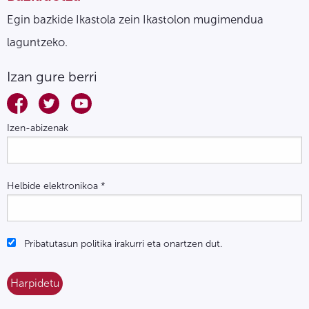
Egin bazkide Ikastola zein Ikastolon mugimendua
laguntzeko.
Izan gure berri
Izen-abizenak
Helbide elektronikoa
*
Pribatutasun politika irakurri eta onartzen dut.