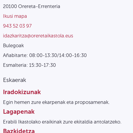
20100 Orereta-Errenteria
Ikusi mapa
943 52 03 97
idazkaritza@oreretaikastola.eus
Bulegoak
Añabitarte: 08:00-13:30/14:00-16:30
Esmalteria: 15:30-17:30
Eskaerak
Iradokizunak
Egin hemen zure ekarpenak eta proposamenak.
Lagapenak
Erabili Ikastolako eraikinak zure ekitaldia antolatzeko.
Bazkidetza