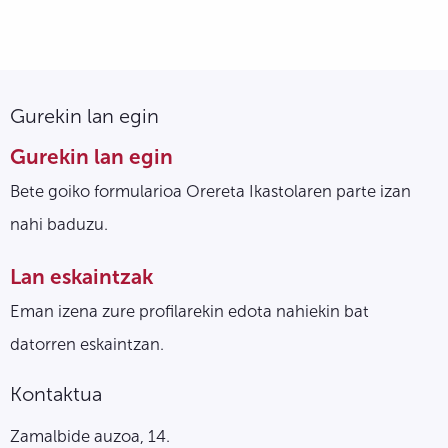
Gurekin lan egin
Gurekin lan egin
Bete goiko formularioa Orereta Ikastolaren parte izan
nahi baduzu.
Lan eskaintzak
Eman izena zure profilarekin edota nahiekin bat
datorren eskaintzan.
Kontaktua
Zamalbide auzoa, 14.