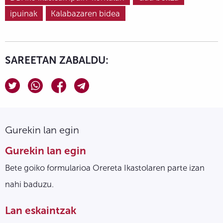
ipuinak
Kalabazaren bidea
SAREETAN ZABALDU:
Gurekin lan egin
Gurekin lan egin
Bete goiko formularioa Orereta Ikastolaren parte izan
nahi baduzu.
Lan eskaintzak