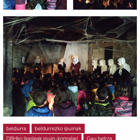
beldurra
beldurrezko ipuinak
DBHko ikasleak ipuin-kontalari
Gau beltza