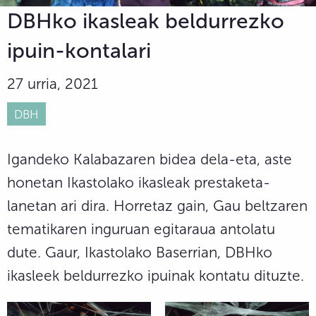
DBHko ikasleak beldurrezko
ipuin-kontalari
27 urria, 2021
DBH
Igandeko Kalabazaren bidea dela-eta, aste
honetan Ikastolako ikasleak prestaketa-
lanetan ari dira. Horretaz gain, Gau beltzaren
tematikaren inguruan egitaraua antolatu
dute. Gaur, Ikastolako Baserrian, DBHko
ikasleek beldurrezko ipuinak kontatu dituzte.