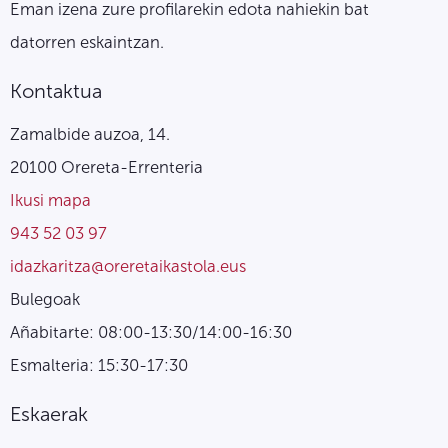
Eman izena zure profilarekin edota nahiekin bat
datorren eskaintzan.
Kontaktua
Zamalbide auzoa, 14.
20100 Orereta-Errenteria
Ikusi mapa
943 52 03 97
idazkaritza@oreretaikastola.eus
Bulegoak
Añabitarte: 08:00-13:30/14:00-16:30
Esmalteria: 15:30-17:30
Eskaerak