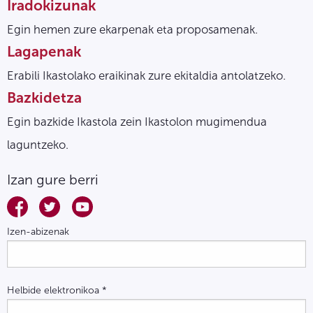
Iradokizunak
Egin hemen zure ekarpenak eta proposamenak.
Lagapenak
Erabili Ikastolako eraikinak zure ekitaldia antolatzeko.
Bazkidetza
Egin bazkide Ikastola zein Ikastolon mugimendua
laguntzeko.
Izan gure berri
Izen-abizenak
Helbide elektronikoa
*