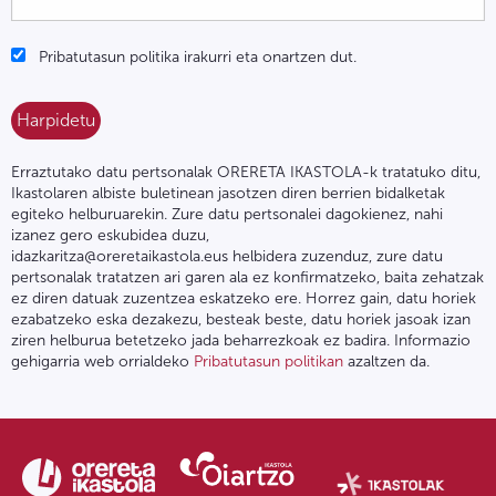
Pribatutasun politika irakurri eta onartzen dut.
Erraztutako datu pertsonalak ORERETA IKASTOLA-k tratatuko ditu,
Ikastolaren albiste buletinean jasotzen diren berrien bidalketak
egiteko helburuarekin. Zure datu pertsonalei dagokienez, nahi
izanez gero eskubidea duzu,
idazkaritza@oreretaikastola.eus helbidera zuzenduz, zure datu
pertsonalak tratatzen ari garen ala ez konfirmatzeko, baita zehatzak
ez diren datuak zuzentzea eskatzeko ere. Horrez gain, datu horiek
ezabatzeko eska dezakezu, besteak beste, datu horiek jasoak izan
ziren helburua betetzeko jada beharrezkoak ez badira. Informazio
gehigarria web orrialdeko
Pribatutasun politikan
azaltzen da.