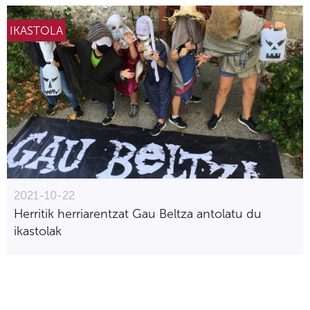
IKASTOLA
2021-10-22
Herritik herriarentzat Gau Beltza antolatu du
ikastolak