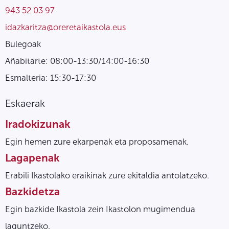
943 52 03 97
idazkaritza@oreretaikastola.eus
Bulegoak
Añabitarte: 08:00-13:30/14:00-16:30
Esmalteria: 15:30-17:30
Eskaerak
Iradokizunak
Egin hemen zure ekarpenak eta proposamenak.
Lagapenak
Erabili Ikastolako eraikinak zure ekitaldia antolatzeko.
Bazkidetza
Egin bazkide Ikastola zein Ikastolon mugimendua
laguntzeko.