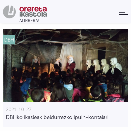
DBH
2021-10-27
DBHko ikasleak beldurrezko ipuin-kontalari