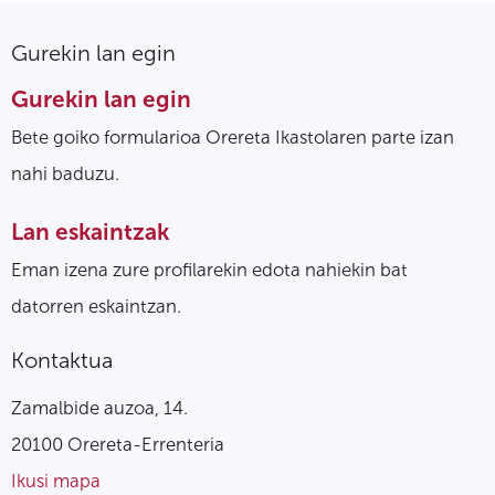
Gurekin lan egin
Gurekin lan egin
Bete goiko formularioa Orereta Ikastolaren parte izan
nahi baduzu.
Lan eskaintzak
Eman izena zure profilarekin edota nahiekin bat
datorren eskaintzan.
Kontaktua
Zamalbide auzoa, 14.
20100 Orereta-Errenteria
Ikusi mapa