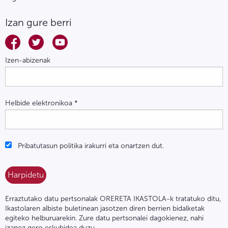
Izan gure berri
Izen-abizenak
Helbide elektronikoa
*
Pribatutasun politika irakurri eta onartzen dut.
Erraztutako datu pertsonalak ORERETA IKASTOLA-k tratatuko ditu,
Ikastolaren albiste buletinean jasotzen diren berrien bidalketak
egiteko helburuarekin. Zure datu pertsonalei dagokienez, nahi
izanez gero eskubidea duzu,