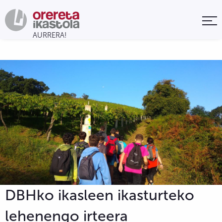
DBHko ikasleen ikasturteko
lehenengo irteera