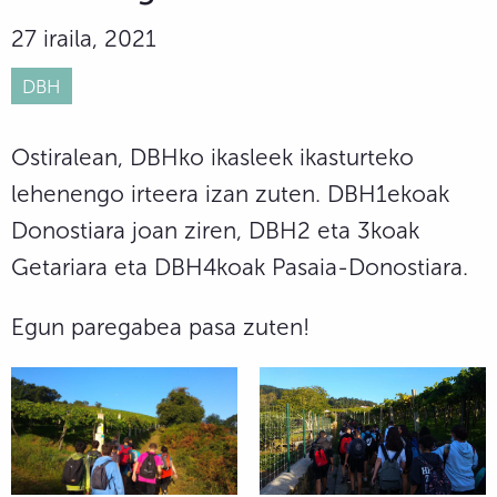
27 iraila, 2021
DBH
Ostiralean, DBHko ikasleek ikasturteko
lehenengo irteera izan zuten. DBH1ekoak
Donostiara joan ziren, DBH2 eta 3koak
Getariara eta DBH4koak Pasaia-Donostiara.
Egun paregabea pasa zuten!