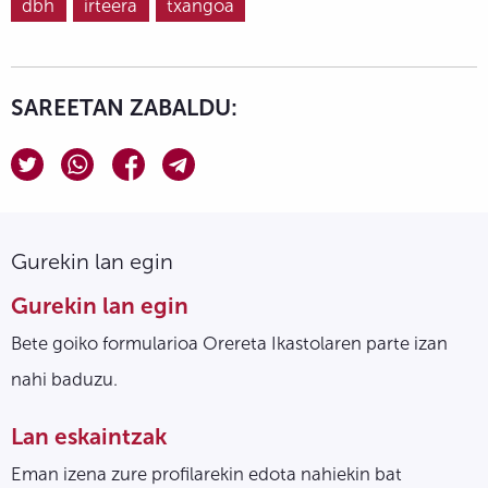
dbh
irteera
txangoa
SAREETAN ZABALDU:
Gurekin lan egin
Gurekin lan egin
Bete goiko formularioa Orereta Ikastolaren parte izan
nahi baduzu.
Lan eskaintzak
Eman izena zure profilarekin edota nahiekin bat