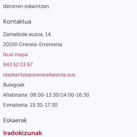
datorren eskaintzan.
Kontaktua
Zamalbide auzoa, 14.
20100 Orereta-Errenteria
Ikusi mapa
943 52 03 97
idazkaritza@oreretaikastola.eus
Bulegoak
Añabitarte: 08:00-13:30/14:00-16:30
Esmalteria: 15:30-17:30
Eskaerak
Iradokizunak