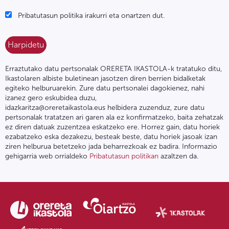
Pribatutasun politika irakurri eta onartzen dut.
Erraztutako datu pertsonalak ORERETA IKASTOLA-k tratatuko ditu,
Ikastolaren albiste buletinean jasotzen diren berrien bidalketak
egiteko helburuarekin. Zure datu pertsonalei dagokienez, nahi
izanez gero eskubidea duzu,
idazkaritza@oreretaikastola.eus helbidera zuzenduz, zure datu
pertsonalak tratatzen ari garen ala ez konfirmatzeko, baita zehatzak
ez diren datuak zuzentzea eskatzeko ere. Horrez gain, datu horiek
ezabatzeko eska dezakezu, besteak beste, datu horiek jasoak izan
ziren helburua betetzeko jada beharrezkoak ez badira. Informazio
gehigarria web orrialdeko
Pribatutasun politikan
azaltzen da.