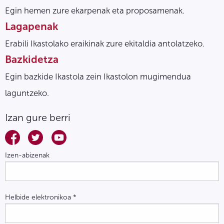
Egin hemen zure ekarpenak eta proposamenak.
Lagapenak
Erabili Ikastolako eraikinak zure ekitaldia antolatzeko.
Bazkidetza
Egin bazkide Ikastola zein Ikastolon mugimendua
laguntzeko.
Izan gure berri
Izen-abizenak
Helbide elektronikoa
*