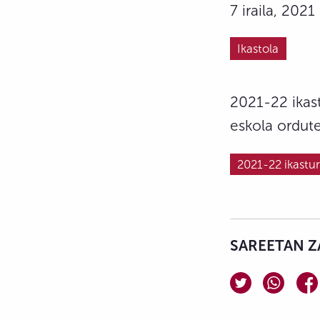
7 iraila, 2021
Ikastola
2021-22 ikas
eskola ordut
2021-22 ikastu
SAREETAN Z