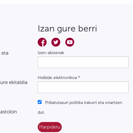
Izan gure berri
 eta
Izen-abizenak
Helbide elektronikoa
*
zure ekitaldia
Pribatutasun politika irakurri eta onartzen
kastolon
dut.