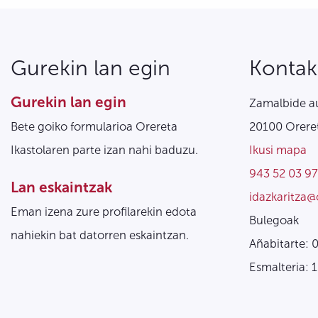
Gurekin lan egin
Kontak
Gurekin lan egin
Zamalbide au
Bete goiko formularioa Orereta
20100 Oreret
Ikastolaren parte izan nahi baduzu.
Ikusi mapa
943 52 03 97
Lan eskaintzak
idazkaritza@
Eman izena zure profilarekin edota
Bulegoak
nahiekin bat datorren eskaintzan.
Añabitarte: 
Esmalteria: 