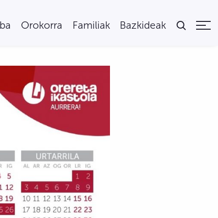
uba
Orokorra
Familiak
Bazkideak