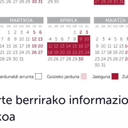
rte berrirako informazi
koa