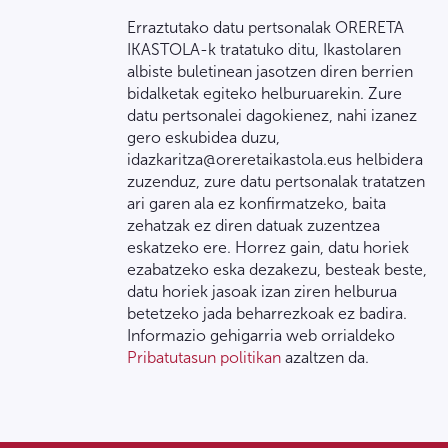
Erraztutako datu pertsonalak ORERETA
IKASTOLA-k tratatuko ditu, Ikastolaren
albiste buletinean jasotzen diren berrien
bidalketak egiteko helburuarekin. Zure
datu pertsonalei dagokienez, nahi izanez
gero eskubidea duzu,
idazkaritza@oreretaikastola.eus helbidera
zuzenduz, zure datu pertsonalak tratatzen
ari garen ala ez konfirmatzeko, baita
zehatzak ez diren datuak zuzentzea
eskatzeko ere. Horrez gain, datu horiek
ezabatzeko eska dezakezu, besteak beste,
datu horiek jasoak izan ziren helburua
betetzeko jada beharrezkoak ez badira.
Informazio gehigarria web orrialdeko
Pribatutasun politikan
azaltzen da.