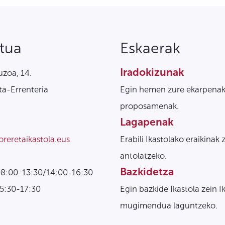
tua
Eskaerak
Iradokizunak
zoa, 14.
a-Errenteria
Egin hemen zure ekarpenak
proposamenak.
Lagapenak
oreretaikastola.eus
Erabili Ikastolako eraikinak 
antolatzeko.
Bazkidetza
08:00-13:30/14:00-16:30
15:30-17:30
Egin bazkide Ikastola zein I
mugimendua laguntzeko.