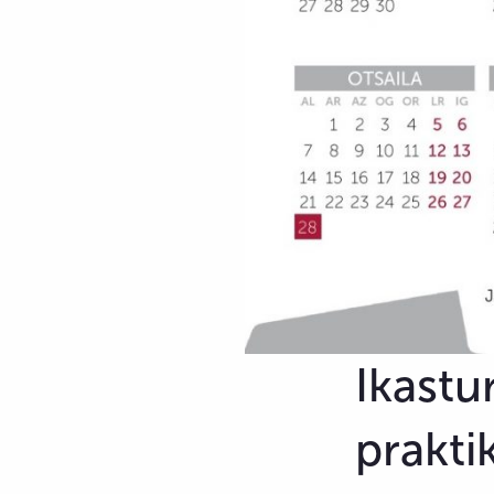
Ikastu
prakti