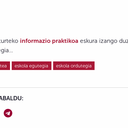
turteko
informazio praktikoa
eskura izango duz
egia…
rtea
eskola egutegia
eskola ordutegia
ABALDU: