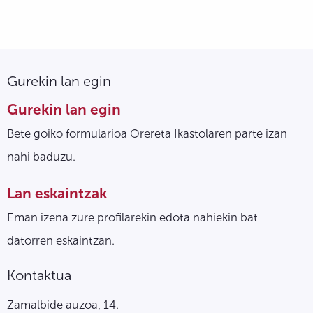
Gurekin lan egin
Gurekin lan egin
Bete goiko formularioa Orereta Ikastolaren parte izan
nahi baduzu.
Lan eskaintzak
Eman izena zure profilarekin edota nahiekin bat
datorren eskaintzan.
Kontaktua
Zamalbide auzoa, 14.