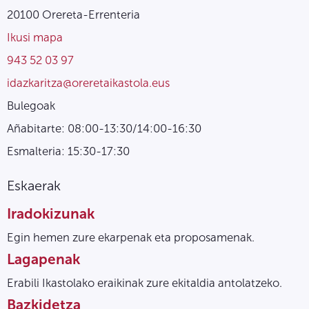
20100 Orereta-Errenteria
Ikusi mapa
943 52 03 97
idazkaritza@oreretaikastola.eus
Bulegoak
Añabitarte: 08:00-13:30/14:00-16:30
Esmalteria: 15:30-17:30
Eskaerak
Iradokizunak
Egin hemen zure ekarpenak eta proposamenak.
Lagapenak
Erabili Ikastolako eraikinak zure ekitaldia antolatzeko.
Bazkidetza