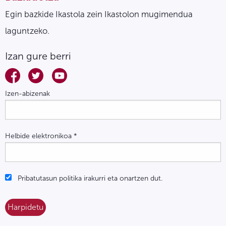
Egin bazkide Ikastola zein Ikastolon mugimendua
laguntzeko.
Izan gure berri
Izen-abizenak
Helbide elektronikoa
*
Pribatutasun politika irakurri eta onartzen dut.