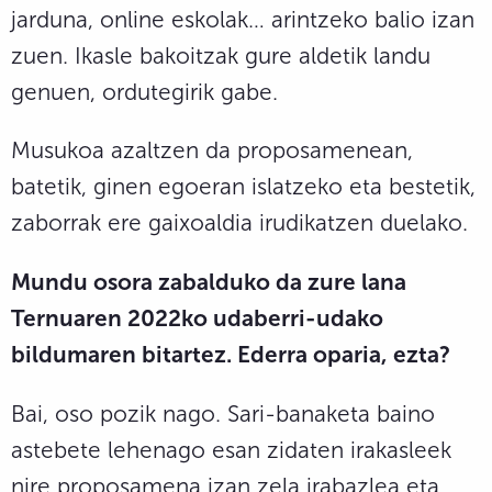
jarduna, online eskolak… arintzeko balio izan
zuen. Ikasle bakoitzak gure aldetik landu
genuen, ordutegirik gabe.
Musukoa azaltzen da proposamenean,
batetik, ginen egoeran islatzeko eta bestetik,
zaborrak ere gaixoaldia irudikatzen duelako.
Mundu osora zabalduko da zure lana
Ternuaren 2022ko udaberri-udako
bildumaren bitartez. Ederra oparia, ezta?
Bai, oso pozik nago. Sari-banaketa baino
astebete lehenago esan zidaten irakasleek
nire proposamena izan zela irabazlea eta