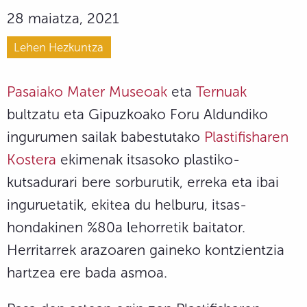
28 maiatza, 2021
Lehen Hezkuntza
Pasaiako Mater Museoak
eta
Ternuak
bultzatu eta Gipuzkoako Foru Aldundiko
ingurumen sailak babestutako
Plastifisharen
Kostera
ekimenak itsasoko plastiko-
kutsadurari bere sorburutik, erreka eta ibai
inguruetatik, ekitea du helburu, itsas-
hondakinen %80a lehorretik baitator.
Herritarrek arazoaren gaineko kontzientzia
hartzea ere bada asmoa.