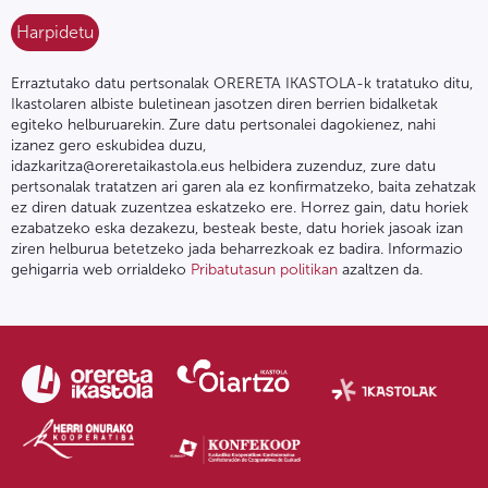
Erraztutako datu pertsonalak ORERETA IKASTOLA-k tratatuko ditu,
Ikastolaren albiste buletinean jasotzen diren berrien bidalketak
egiteko helburuarekin. Zure datu pertsonalei dagokienez, nahi
izanez gero eskubidea duzu,
idazkaritza@oreretaikastola.eus helbidera zuzenduz, zure datu
pertsonalak tratatzen ari garen ala ez konfirmatzeko, baita zehatzak
ez diren datuak zuzentzea eskatzeko ere. Horrez gain, datu horiek
ezabatzeko eska dezakezu, besteak beste, datu horiek jasoak izan
ziren helburua betetzeko jada beharrezkoak ez badira. Informazio
gehigarria web orrialdeko
Pribatutasun politikan
azaltzen da.