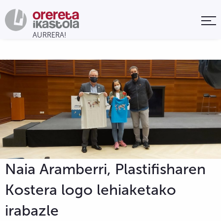
Naia Aramberri, Plastifisharen
Kostera logo lehiaketako
irabazle