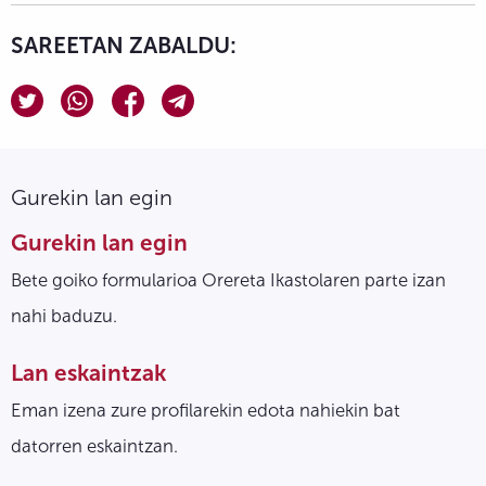
SAREETAN ZABALDU:
Gurekin lan egin
Gurekin lan egin
Bete goiko formularioa Orereta Ikastolaren parte izan
nahi baduzu.
Lan eskaintzak
Eman izena zure profilarekin edota nahiekin bat
datorren eskaintzan.