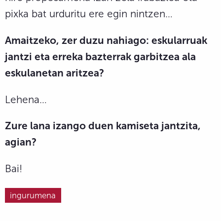
pixka bat urduritu ere egin nintzen…
Amaitzeko, zer duzu nahiago: eskularruak
jantzi eta erreka bazterrak garbitzea ala
eskulanetan aritzea?
Lehena…
Zure lana izango duen kamiseta jantzita,
agian?
Bai!
ingurumena