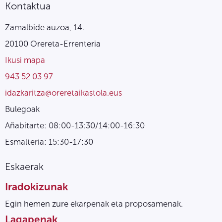
Kontaktua
Zamalbide auzoa, 14.
20100 Orereta-Errenteria
Ikusi mapa
943 52 03 97
idazkaritza@oreretaikastola.eus
Bulegoak
Añabitarte: 08:00-13:30/14:00-16:30
Esmalteria: 15:30-17:30
Eskaerak
Iradokizunak
Egin hemen zure ekarpenak eta proposamenak.
Lagapenak