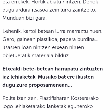
eta errekek. Hortik abiatu nintzen. Denok
dugu ardura itsasoa zein lurra zaintzeko.
Munduan bizi gara.
Lehenik, kartoi batean lurra marraztu nuen.
Gero, gainean plastikoa, papera burdina…
itsasten joan nintzen etxean nituen
objetuetatik materiala bilduz.
Etxealdi bete-betean harrapatu zintuzten
iaz lehiaketak. Musuko bat ere ikusten
dugu zure proposamenean…
Polita izan zen. Plastifisharen Kosterarako
logo lehiaketarako lanketak eguneroko