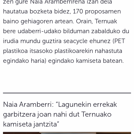
zen gure Naia Aramberrirena izan dela
hautatua bozketa bidez, 170 proposamen
baino gehiagoren artean. Orain, Ternuak
bere udaberri-udako bilduman zabalduko du
irudia mundu guztira seacycle ehunez (PET
plastikoa itsasoko plastikoarekin nahastuta
egindako haria) egindako kamiseta batean.
Naia Aramberri: “Lagunekin errekak
garbitzera joan nahi dut Ternuako
kamiseta jantzita”