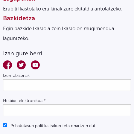
Erabili Ikastolako eraikinak zure ekitaldia antolatzeko.
Bazkidetza
Egin bazkide Ikastola zein Ikastolon mugimendua
laguntzeko.
Izan gure berri
Izen-abizenak
Helbide elektronikoa
*
Pribatutasun politika irakurri eta onartzen dut.