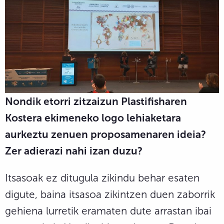
Nondik etorri zitzaizun Plastifisharen
Kostera ekimeneko logo lehiaketara
aurkeztu zenuen proposamenaren ideia?
Zer adierazi nahi izan duzu?
Itsasoak ez ditugula zikindu behar esaten
digute, baina itsasoa zikintzen duen zaborrik
gehiena lurretik eramaten dute arrastan ibai