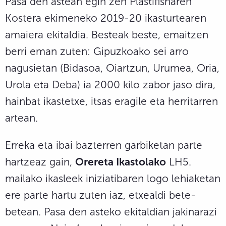
Pasa den astean egin zen Plastifisharen
Kostera ekimeneko 2019-20 ikasturtearen
amaiera ekitaldia. Besteak beste, emaitzen
berri eman zuten: Gipuzkoako sei arro
nagusietan (Bidasoa, Oiartzun, Urumea, Oria,
Urola eta Deba) ia 2000 kilo zabor jaso dira,
hainbat ikastetxe, itsas eragile eta herritarren
artean.
Erreka eta ibai bazterren garbiketan parte
hartzeaz gain,
Orereta Ikastolako
LH5.
mailako ikasleek iniziatibaren logo lehiaketan
ere parte hartu zuten iaz, etxealdi bete-
betean. Pasa den asteko ekitaldian jakinarazi