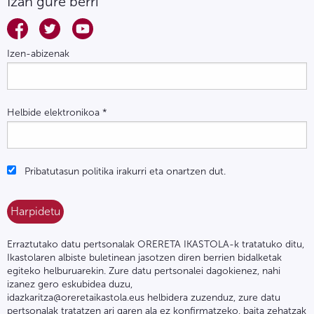
Izan gure berri
Izen-abizenak
Helbide elektronikoa
*
Pribatutasun politika irakurri eta onartzen dut.
Erraztutako datu pertsonalak ORERETA IKASTOLA-k tratatuko ditu,
Ikastolaren albiste buletinean jasotzen diren berrien bidalketak
egiteko helburuarekin. Zure datu pertsonalei dagokienez, nahi
izanez gero eskubidea duzu,
idazkaritza@oreretaikastola.eus helbidera zuzenduz, zure datu
pertsonalak tratatzen ari garen ala ez konfirmatzeko, baita zehatzak