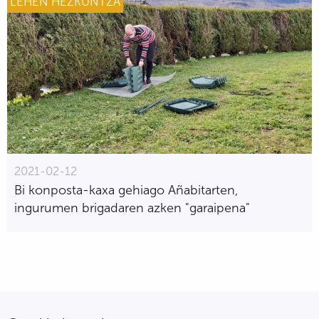
LEHEN HEZKUNTZA
2021-02-12
Bi konposta-kaxa gehiago Añabitarten,
ingurumen brigadaren azken "garaipena"