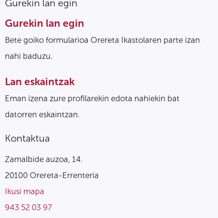
Gurekin lan egin
Gurekin lan egin
Bete goiko formularioa Orereta Ikastolaren parte izan
nahi baduzu.
Lan eskaintzak
Eman izena zure profilarekin edota nahiekin bat
datorren eskaintzan.
Kontaktua
Zamalbide auzoa, 14.
20100 Orereta-Errenteria
Ikusi mapa
943 52 03 97