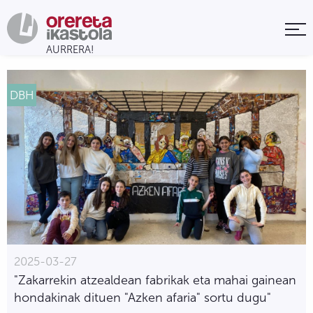
DBH
2025-03-27
"Zakarrekin atzealdean fabrikak eta mahai gainean
hondakinak dituen "Azken afaria" sortu dugu"