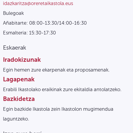
idazkaritza@oreretaikastola.eus
Bulegoak
Añabitarte: 08:00-13:30/14:00-16:30
Esmalteria: 15:30-17:30
Eskaerak
Iradokizunak
Egin hemen zure ekarpenak eta proposamenak.
Lagapenak
Erabili Ikastolako eraikinak zure ekitaldia antolatzeko.
Bazkidetza
Egin bazkide Ikastola zein Ikastolon mugimendua
laguntzeko.