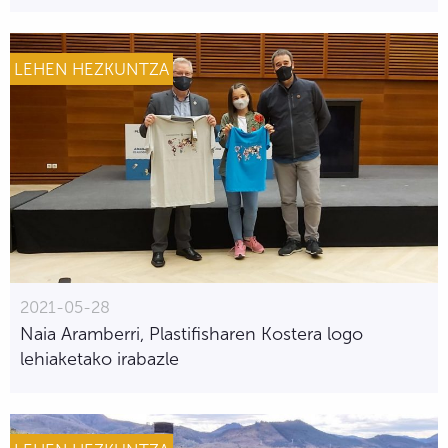
LEHEN HEZKUNTZA
2021-05-28
Naia Aramberri, Plastifisharen Kostera logo
lehiaketako irabazle