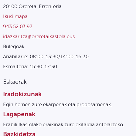
20100 Orereta-Errenteria
Ikusi mapa
943 52 03 97
idazkaritza@oreretaikastola.eus
Bulegoak
Añabitarte: 08:00-13:30/14:00-16:30
Esmalteria: 15:30-17:30
Eskaerak
Iradokizunak
Egin hemen zure ekarpenak eta proposamenak.
Lagapenak
Erabili Ikastolako eraikinak zure ekitaldia antolatzeko.
Bazkidetza