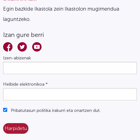
Egin bazkide Ikastola zein Ikastolon mugimendua
laguntzeko.
Izan gure berri
Izen-abizenak
Helbide elektronikoa
*
Pribatutasun politika irakurri eta onartzen dut.