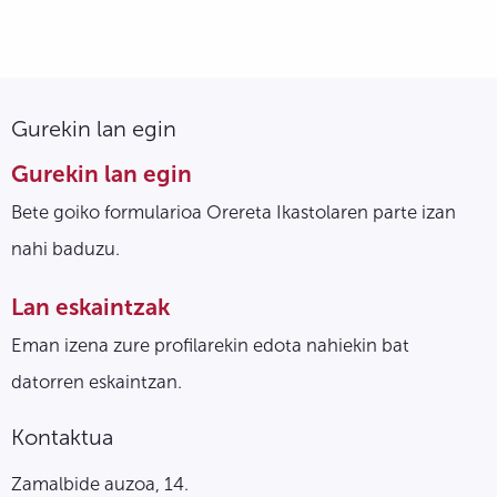
Gurekin lan egin
Gurekin lan egin
Bete goiko formularioa Orereta Ikastolaren parte izan
nahi baduzu.
Lan eskaintzak
Eman izena zure profilarekin edota nahiekin bat
datorren eskaintzan.
Kontaktua
Zamalbide auzoa, 14.