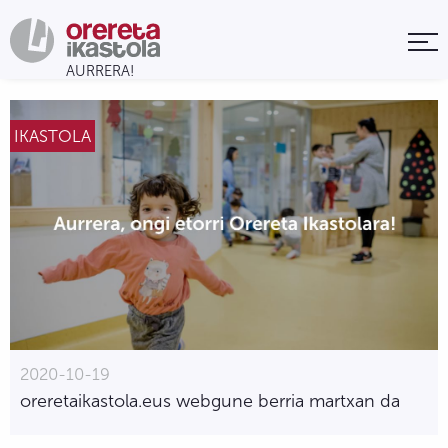
IKASTOLA
2020-10-19
oreretaikastola.eus webgune berria martxan da