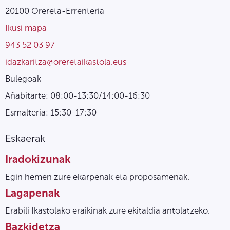
20100 Orereta-Errenteria
Ikusi mapa
943 52 03 97
idazkaritza@oreretaikastola.eus
Bulegoak
Añabitarte: 08:00-13:30/14:00-16:30
Esmalteria: 15:30-17:30
Eskaerak
Iradokizunak
Egin hemen zure ekarpenak eta proposamenak.
Lagapenak
Erabili Ikastolako eraikinak zure ekitaldia antolatzeko.
Bazkidetza