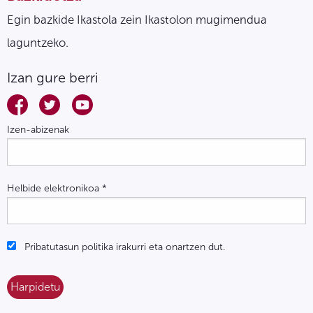
Egin bazkide Ikastola zein Ikastolon mugimendua
laguntzeko.
Izan gure berri
Izen-abizenak
Helbide elektronikoa
*
Pribatutasun politika irakurri eta onartzen dut.