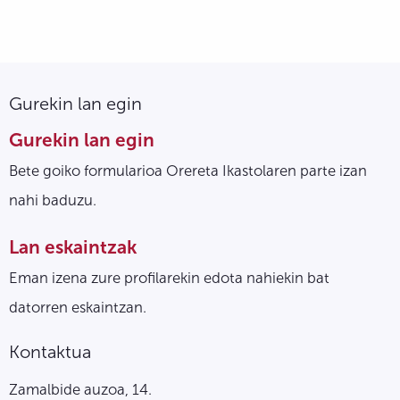
Gurekin lan egin
Gurekin lan egin
Bete goiko formularioa Orereta Ikastolaren parte izan
nahi baduzu.
Lan eskaintzak
Eman izena zure profilarekin edota nahiekin bat
datorren eskaintzan.
Kontaktua
Zamalbide auzoa, 14.