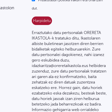
Pribatutasun politika irakurri eta onartzen
kastolon
dut.
Erraztutako datu pertsonalak ORERETA
IKASTOLA-k tratatuko ditu, Ikastolaren
albiste buletinean jasotzen diren berrien
bidalketak egiteko helburuarekin. Zure
datu pertsonalei dagokienez, nahi izanez
gero eskubidea duzu,
idazkaritza@oreretaikastola.eus helbidera
zuzenduz, zure datu pertsonalak tratatzen
ari garen ala ez konfirmatzeko, baita
zehatzak ez diren datuak zuzentzea
eskatzeko ere. Horrez gain, datu horiek
ezabatzeko eska dezakezu, besteak beste,
datu horiek jasoak izan ziren helburua
betetzeko jada beharrezkoak ez badira.
Informazio gehigarria web orrialdeko