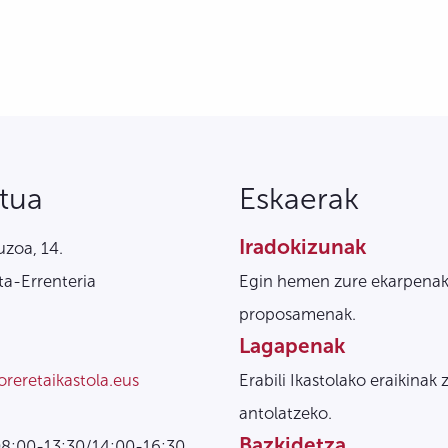
tua
Eskaerak
Iradokizunak
zoa, 14.
a-Errenteria
Egin hemen zure ekarpenak
proposamenak.
Lagapenak
oreretaikastola.eus
Erabili Ikastolako eraikinak 
antolatzeko.
Bazkidetza
08:00-13:30/14:00-16:30