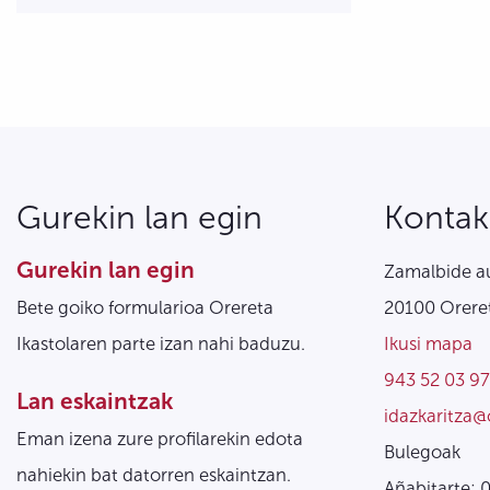
Gurekin lan egin
Kontak
Gurekin lan egin
Zamalbide au
Bete goiko formularioa Orereta
20100 Oreret
Ikastolaren parte izan nahi baduzu.
Ikusi mapa
943 52 03 97
Lan eskaintzak
idazkaritza@
Eman izena zure profilarekin edota
Bulegoak
nahiekin bat datorren eskaintzan.
Añabitarte: 