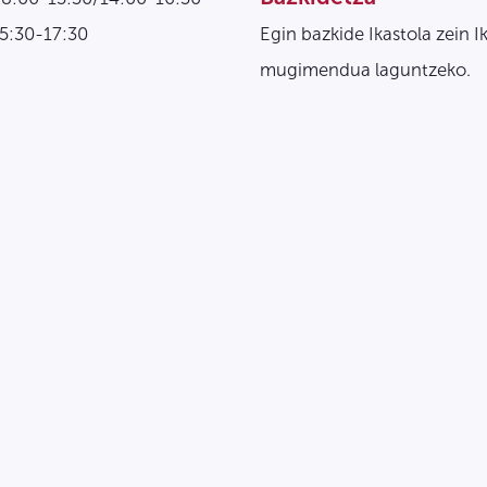
15:30-17:30
Egin bazkide Ikastola zein I
mugimendua laguntzeko.