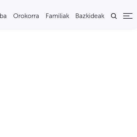
uba
Orokorra
Familiak
Bazkideak