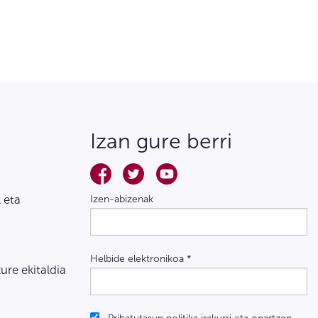
Izan gure berri
 eta
Izen-abizenak
Helbide elektronikoa
*
zure ekitaldia