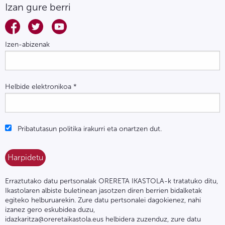
Izan gure berri
Izen-abizenak
Helbide elektronikoa
*
Pribatutasun politika irakurri eta onartzen dut.
Erraztutako datu pertsonalak ORERETA IKASTOLA-k tratatuko ditu,
Ikastolaren albiste buletinean jasotzen diren berrien bidalketak
egiteko helburuarekin. Zure datu pertsonalei dagokienez, nahi
izanez gero eskubidea duzu,
idazkaritza@oreretaikastola.eus helbidera zuzenduz, zure datu