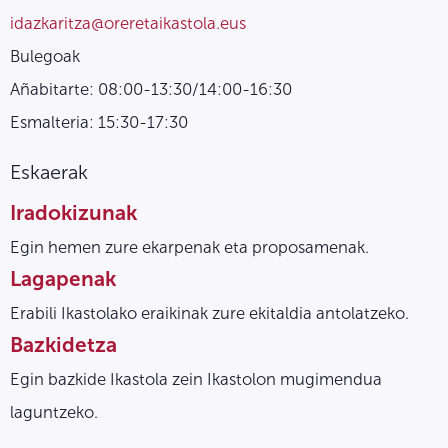
idazkaritza@oreretaikastola.eus
Bulegoak
Añabitarte: 08:00-13:30/14:00-16:30
Esmalteria: 15:30-17:30
Eskaerak
Iradokizunak
Egin hemen zure ekarpenak eta proposamenak.
Lagapenak
Erabili Ikastolako eraikinak zure ekitaldia antolatzeko.
Bazkidetza
Egin bazkide Ikastola zein Ikastolon mugimendua
laguntzeko.