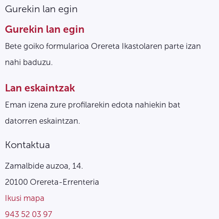
Gurekin lan egin
Gurekin lan egin
Bete goiko formularioa Orereta Ikastolaren parte izan
nahi baduzu.
Lan eskaintzak
Eman izena zure profilarekin edota nahiekin bat
datorren eskaintzan.
Kontaktua
Zamalbide auzoa, 14.
20100 Orereta-Errenteria
Ikusi mapa
943 52 03 97