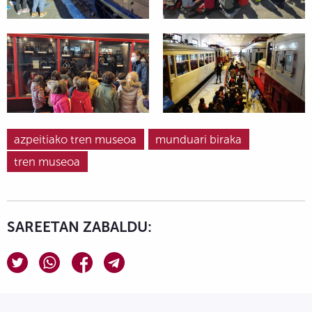
azpeitiako tren museoa
munduari biraka
tren museoa
SAREETAN ZABALDU: