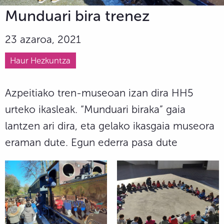
Munduari bira trenez
23 azaroa, 2021
Haur Hezkuntza
Azpeitiako tren-museoan izan dira HH5
urteko ikasleak. “Munduari biraka” gaia
lantzen ari dira, eta gelako ikasgaia museora
eraman dute. Egun ederra pasa dute