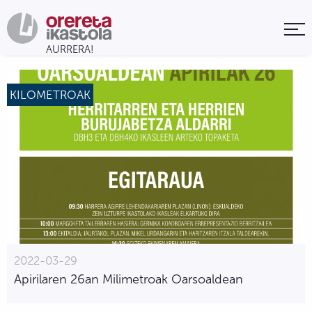
KILOMETROAK
2022-03-29
Apirilaren 26an Milimetroak Oarsoaldean