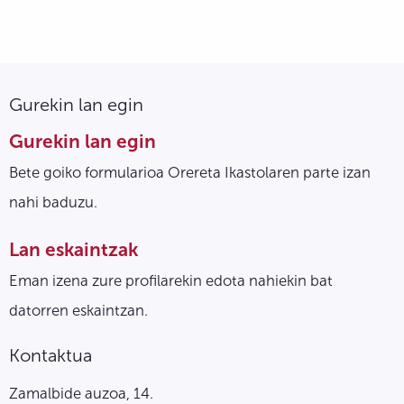
Gurekin lan egin
Gurekin lan egin
Bete goiko formularioa Orereta Ikastolaren parte izan
nahi baduzu.
Lan eskaintzak
Eman izena zure profilarekin edota nahiekin bat
datorren eskaintzan.
Kontaktua
Zamalbide auzoa, 14.