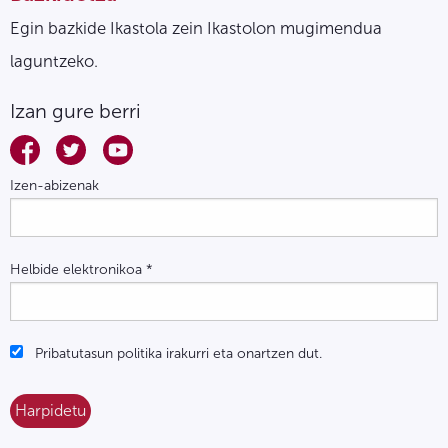
Egin bazkide Ikastola zein Ikastolon mugimendua
laguntzeko.
Izan gure berri
Izen-abizenak
Helbide elektronikoa
*
Pribatutasun politika irakurri eta onartzen dut.