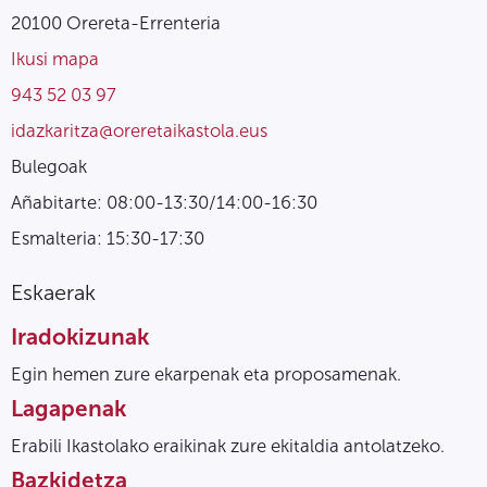
20100 Orereta-Errenteria
Ikusi mapa
943 52 03 97
idazkaritza@oreretaikastola.eus
Bulegoak
Añabitarte: 08:00-13:30/14:00-16:30
Esmalteria: 15:30-17:30
Eskaerak
Iradokizunak
Egin hemen zure ekarpenak eta proposamenak.
Lagapenak
Erabili Ikastolako eraikinak zure ekitaldia antolatzeko.
Bazkidetza