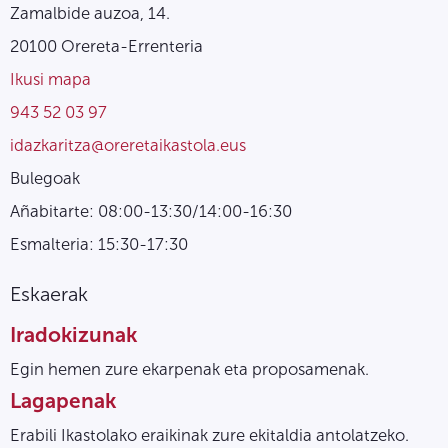
Zamalbide auzoa, 14.
20100 Orereta-Errenteria
Ikusi mapa
943 52 03 97
idazkaritza@oreretaikastola.eus
Bulegoak
Añabitarte: 08:00-13:30/14:00-16:30
Esmalteria: 15:30-17:30
Eskaerak
Iradokizunak
Egin hemen zure ekarpenak eta proposamenak.
Lagapenak
Erabili Ikastolako eraikinak zure ekitaldia antolatzeko.