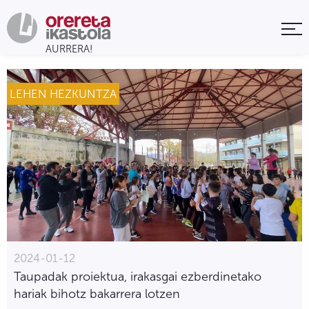
LEHEN HEZKUNTZA
2024-01-12
Taupadak proiektua, irakasgai ezberdinetako
hariak bihotz bakarrera lotzen