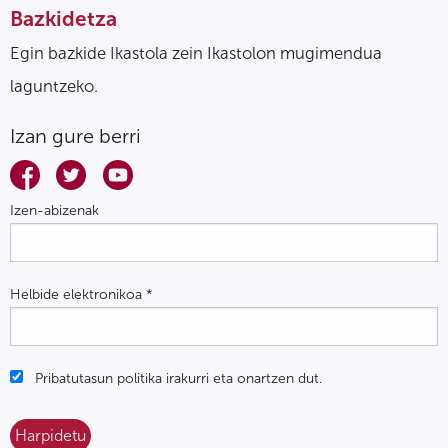
Bazkidetza
Egin bazkide Ikastola zein Ikastolon mugimendua
laguntzeko.
Izan gure berri
Izen-abizenak
Helbide elektronikoa
*
Pribatutasun politika irakurri eta onartzen dut.