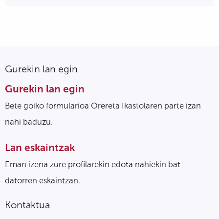
Gurekin lan egin
Gurekin lan egin
Bete goiko formularioa Orereta Ikastolaren parte izan
nahi baduzu.
Lan eskaintzak
Eman izena zure profilarekin edota nahiekin bat
datorren eskaintzan.
Kontaktua