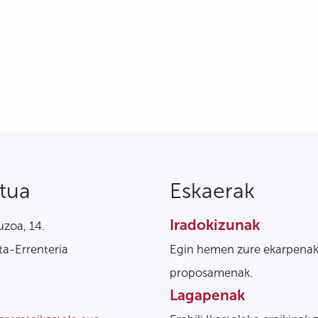
tua
Eskaerak
Iradokizunak
zoa, 14.
a-Errenteria
Egin hemen zure ekarpenak
proposamenak.
Lagapenak