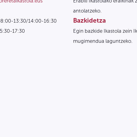
oreretaikastola.eus
Erabili Ikastolako eraikinak 
antolatzeko.
Bazkidetza
08:00-13:30/14:00-16:30
15:30-17:30
Egin bazkide Ikastola zein I
mugimendua laguntzeko.