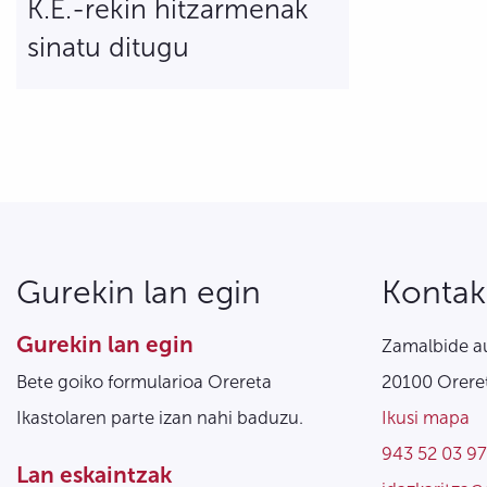
K.E.-rekin hitzarmenak
sinatu ditugu
Gurekin lan egin
Kontak
Gurekin lan egin
Zamalbide au
Bete goiko formularioa Orereta
20100 Oreret
Ikastolaren parte izan nahi baduzu.
Ikusi mapa
943 52 03 97
Lan eskaintzak