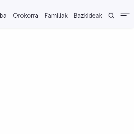
uba
Orokorra
Familiak
Bazkideak