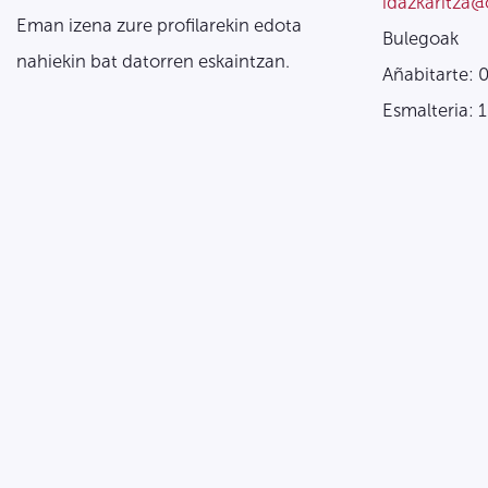
idazkaritza@
Eman izena zure profilarekin edota
Bulegoak
nahiekin bat datorren eskaintzan.
Añabitarte: 
Esmalteria: 