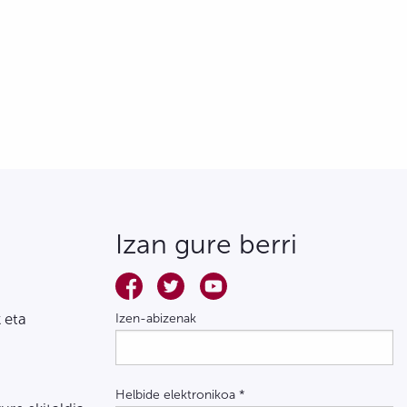
Izan gure berri
 eta
Izen-abizenak
Helbide elektronikoa
*