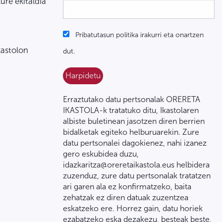
zure ekitaldia
Pribatutasun politika irakurri eta onartzen
kastolon
dut.
Erraztutako datu pertsonalak ORERETA
IKASTOLA-k tratatuko ditu, Ikastolaren
albiste buletinean jasotzen diren berrien
bidalketak egiteko helburuarekin. Zure
datu pertsonalei dagokienez, nahi izanez
gero eskubidea duzu,
idazkaritza@oreretaikastola.eus helbidera
zuzenduz, zure datu pertsonalak tratatzen
ari garen ala ez konfirmatzeko, baita
zehatzak ez diren datuak zuzentzea
eskatzeko ere. Horrez gain, datu horiek
ezabatzeko eska dezakezu, besteak beste,