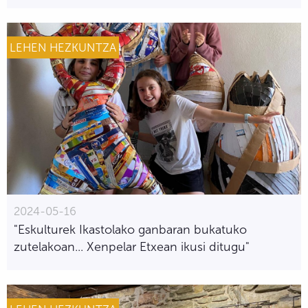
LEHEN HEZKUNTZA
2024-05-16
"Eskulturek Ikastolako ganbaran bukatuko
zutelakoan... Xenpelar Etxean ikusi ditugu"