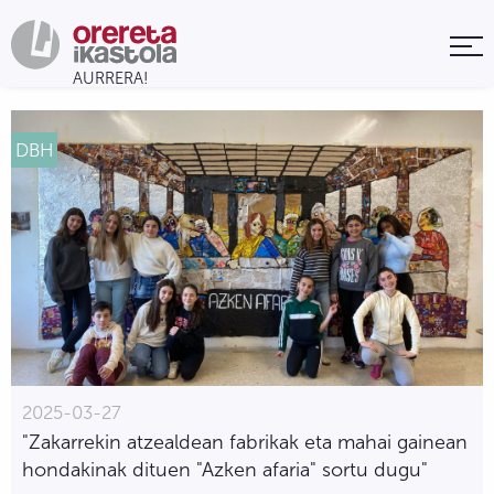
DBH
2025-03-27
"Zakarrekin atzealdean fabrikak eta mahai gainean
hondakinak dituen "Azken afaria" sortu dugu"