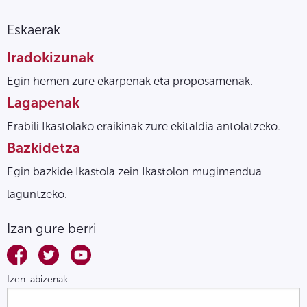
Eskaerak
Iradokizunak
Egin hemen zure ekarpenak eta proposamenak.
Lagapenak
Erabili Ikastolako eraikinak zure ekitaldia antolatzeko.
Bazkidetza
Egin bazkide Ikastola zein Ikastolon mugimendua
laguntzeko.
Izan gure berri
Izen-abizenak