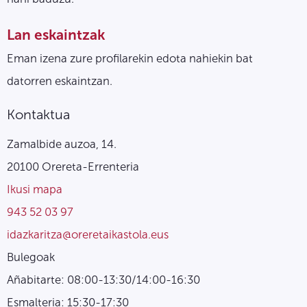
Lan eskaintzak
Eman izena zure profilarekin edota nahiekin bat
datorren eskaintzan.
Kontaktua
Zamalbide auzoa, 14.
20100 Orereta-Errenteria
Ikusi mapa
943 52 03 97
idazkaritza@oreretaikastola.eus
Bulegoak
Añabitarte: 08:00-13:30/14:00-16:30
Esmalteria: 15:30-17:30