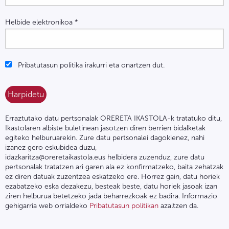
Helbide elektronikoa
*
Pribatutasun politika irakurri eta onartzen dut.
Erraztutako datu pertsonalak ORERETA IKASTOLA-k tratatuko ditu,
Ikastolaren albiste buletinean jasotzen diren berrien bidalketak
egiteko helburuarekin. Zure datu pertsonalei dagokienez, nahi
izanez gero eskubidea duzu,
idazkaritza@oreretaikastola.eus helbidera zuzenduz, zure datu
pertsonalak tratatzen ari garen ala ez konfirmatzeko, baita zehatzak
ez diren datuak zuzentzea eskatzeko ere. Horrez gain, datu horiek
ezabatzeko eska dezakezu, besteak beste, datu horiek jasoak izan
ziren helburua betetzeko jada beharrezkoak ez badira. Informazio
gehigarria web orrialdeko
Pribatutasun politikan
azaltzen da.