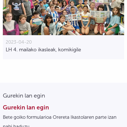
2023-04-20
LH 4. mailako ikasleak, komikigile
Gurekin lan egin
Gurekin lan egin
Bete goiko formularioa Orereta Ikastolaren parte izan
nahi baduzu.