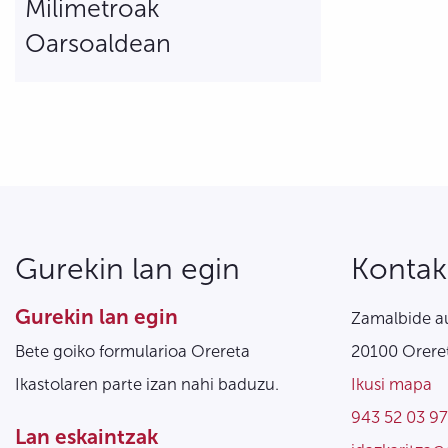
Milimetroak
Oarsoaldean
Gurekin lan egin
Kontak
Gurekin lan egin
Zamalbide au
Bete goiko formularioa Orereta
20100 Oreret
Ikastolaren parte izan nahi baduzu.
Ikusi mapa
943 52 03 97
Lan eskaintzak