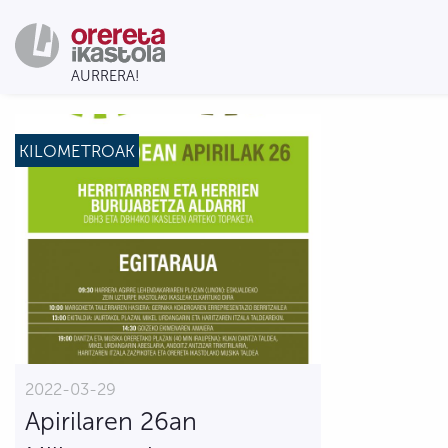
KILOMETROAK
2022-03-29
Apirilaren 26an