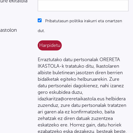
zure ekitaldia
Pribatutasun politika irakurri eta onartzen
kastolon
dut.
Erraztutako datu pertsonalak ORERETA
IKASTOLA-k tratatuko ditu, Ikastolaren
albiste buletinean jasotzen diren berrien
bidalketak egiteko helburuarekin. Zure
datu pertsonalei dagokienez, nahi izanez
gero eskubidea duzu,
idazkaritza@oreretaikastola.eus helbidera
zuzenduz, zure datu pertsonalak tratatzen
ari garen ala ez konfirmatzeko, baita
zehatzak ez diren datuak zuzentzea
eskatzeko ere. Horrez gain, datu horiek
ezabatzeko eska dezakezu, besteak beste,