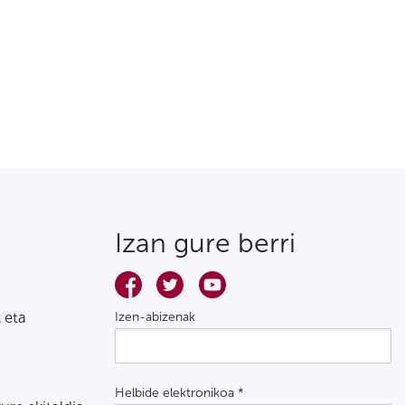
Izan gure berri
 eta
Izen-abizenak
Helbide elektronikoa
*