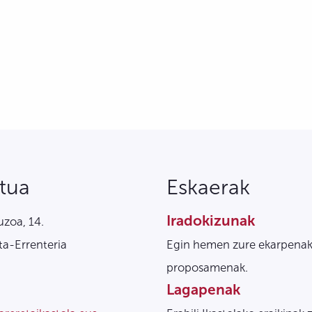
tua
Eskaerak
Iradokizunak
zoa, 14.
a-Errenteria
Egin hemen zure ekarpenak
proposamenak.
Lagapenak