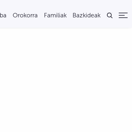
uba
Orokorra
Familiak
Bazkideak