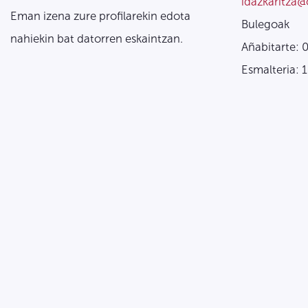
idazkaritza@
Eman izena zure profilarekin edota
Bulegoak
nahiekin bat datorren eskaintzan.
Añabitarte: 
Esmalteria: 