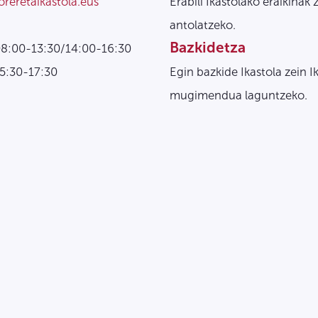
oreretaikastola.eus
Erabili Ikastolako eraikinak 
antolatzeko.
Bazkidetza
08:00-13:30/14:00-16:30
15:30-17:30
Egin bazkide Ikastola zein I
mugimendua laguntzeko.