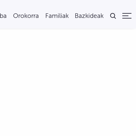
uba
Orokorra
Familiak
Bazkideak