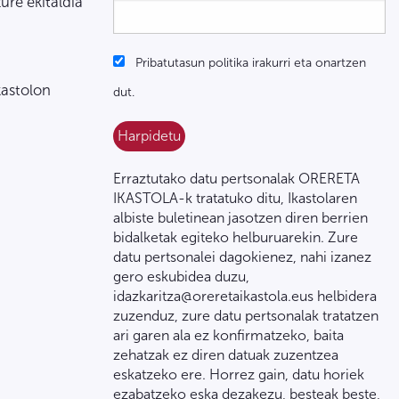
zure ekitaldia
Pribatutasun politika irakurri eta onartzen
kastolon
dut.
Erraztutako datu pertsonalak ORERETA
IKASTOLA-k tratatuko ditu, Ikastolaren
albiste buletinean jasotzen diren berrien
bidalketak egiteko helburuarekin. Zure
datu pertsonalei dagokienez, nahi izanez
gero eskubidea duzu,
idazkaritza@oreretaikastola.eus helbidera
zuzenduz, zure datu pertsonalak tratatzen
ari garen ala ez konfirmatzeko, baita
zehatzak ez diren datuak zuzentzea
eskatzeko ere. Horrez gain, datu horiek
ezabatzeko eska dezakezu, besteak beste,