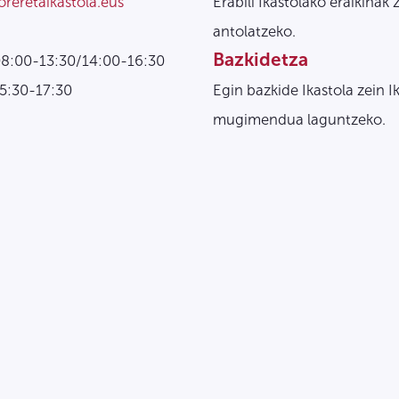
oreretaikastola.eus
Erabili Ikastolako eraikinak 
antolatzeko.
Bazkidetza
08:00-13:30/14:00-16:30
15:30-17:30
Egin bazkide Ikastola zein I
mugimendua laguntzeko.