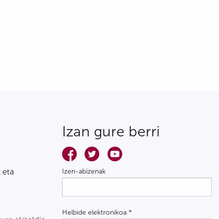
Izan gure berri
 eta
Izen-abizenak
Helbide elektronikoa
*