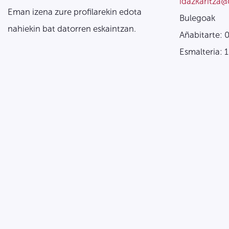
idazkaritza@
Eman izena zure profilarekin edota
Bulegoak
nahiekin bat datorren eskaintzan.
Añabitarte: 
Esmalteria: 