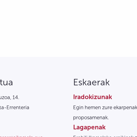
tua
Eskaerak
Iradokizunak
zoa, 14.
a-Errenteria
Egin hemen zure ekarpenak
proposamenak.
Lagapenak