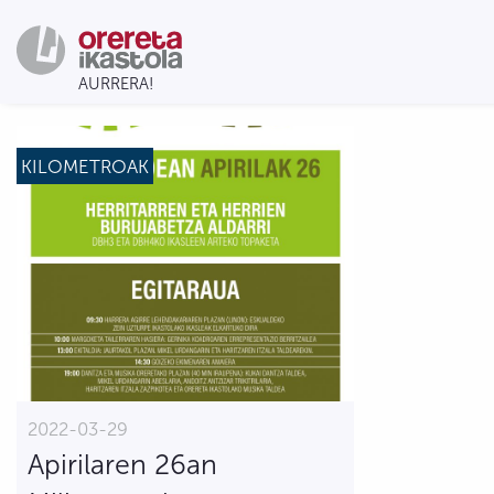
KILOMETROAK
2022-03-29
Apirilaren 26an