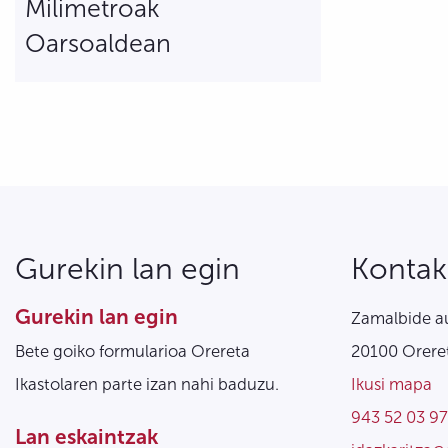
Milimetroak
Oarsoaldean
Gurekin lan egin
Kontak
Gurekin lan egin
Zamalbide au
Bete goiko formularioa Orereta
20100 Oreret
Ikastolaren parte izan nahi baduzu.
Ikusi mapa
943 52 03 97
Lan eskaintzak