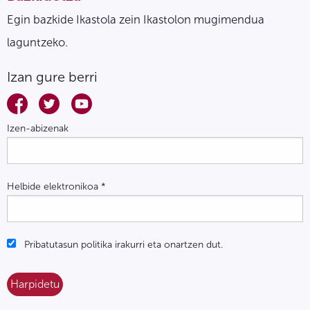
Egin bazkide Ikastola zein Ikastolon mugimendua
laguntzeko.
Izan gure berri
Izen-abizenak
Helbide elektronikoa
*
Pribatutasun politika irakurri eta onartzen dut.