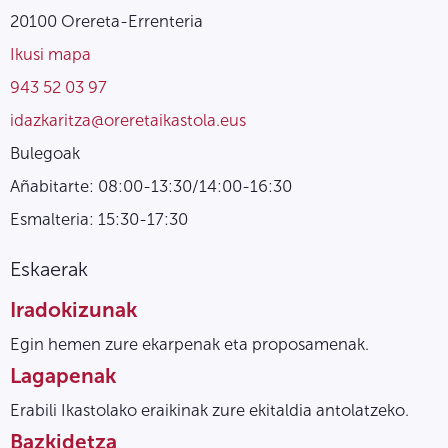
20100 Orereta-Errenteria
Ikusi mapa
943 52 03 97
idazkaritza@oreretaikastola.eus
Bulegoak
Añabitarte: 08:00-13:30/14:00-16:30
Esmalteria: 15:30-17:30
Eskaerak
Iradokizunak
Egin hemen zure ekarpenak eta proposamenak.
Lagapenak
Erabili Ikastolako eraikinak zure ekitaldia antolatzeko.
Bazkidetza