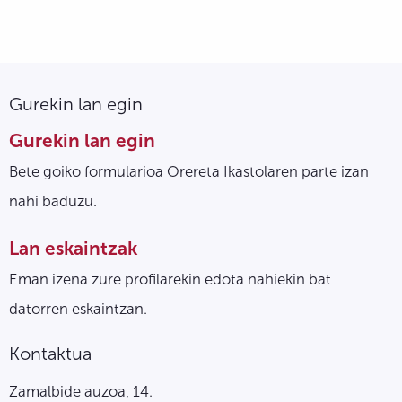
Gurekin lan egin
Gurekin lan egin
Bete goiko formularioa Orereta Ikastolaren parte izan
nahi baduzu.
Lan eskaintzak
Eman izena zure profilarekin edota nahiekin bat
datorren eskaintzan.
Kontaktua
Zamalbide auzoa, 14.