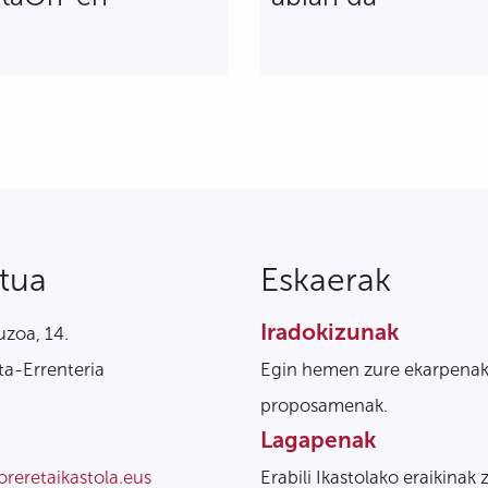
tua
Eskaerak
Iradokizunak
zoa, 14.
a-Errenteria
Egin hemen zure ekarpenak
proposamenak.
Lagapenak
oreretaikastola.eus
Erabili Ikastolako eraikinak 