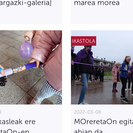
argazki-galeria]
marea morea
IKASTOLA
8
2022-03-08
asleak ere
MOreretaOn egi
taOn-en
abian da