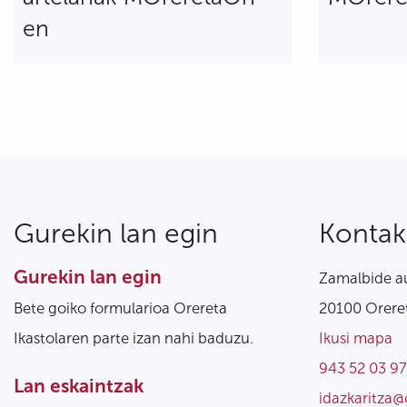
en
Gurekin lan egin
Kontak
Gurekin lan egin
Zamalbide au
Bete goiko formularioa Orereta
20100 Oreret
Ikastolaren parte izan nahi baduzu.
Ikusi mapa
943 52 03 97
Lan eskaintzak
idazkaritza@