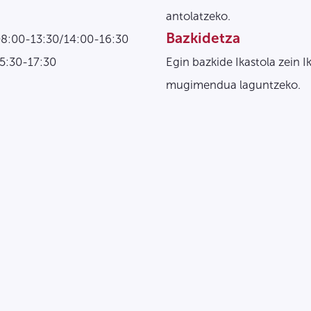
antolatzeko.
Bazkidetza
08:00-13:30/14:00-16:30
15:30-17:30
Egin bazkide Ikastola zein I
mugimendua laguntzeko.