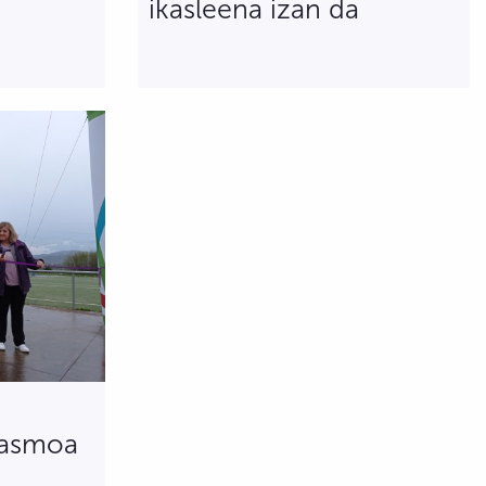
ikasleena izan da
tasmoa