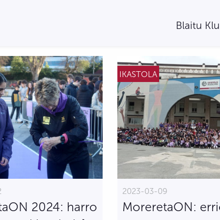
Blaitu Kl
IKASTOLA
2
2023-03-09
taON 2024: harro
MoreretaON: erri