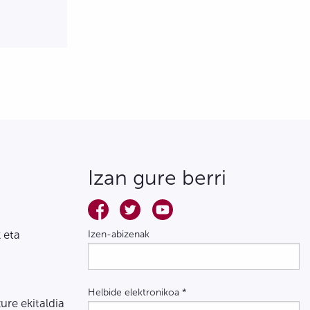
Izan gure berri
 eta
Izen-abizenak
Helbide elektronikoa
*
zure ekitaldia