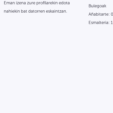
Eman izena zure profilarekin edota
Bulegoak
nahiekin bat datorren eskaintzan.
Añabitarte: 
Esmalteria: 