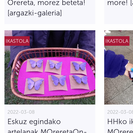
Orereta, morez beteta!
more! [
[argazki-galeria]
IKASTOLA
IKASTOLA
2022-03-08
2022-03-0
Eskuz egindako
HHko ik
artelanak MOreretaOn-
MOrere