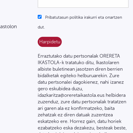
Pribatutasun politika irakurri eta onartzen
kastolon
dut.
Erraztutako datu pertsonalak ORERETA
IKASTOLA-k tratatuko ditu, Ikastolaren
albiste buletinean jasotzen diren berrien
bidalketak egiteko helburuarekin. Zure
datu pertsonalei dagokienez, nahi izanez
gero eskubidea duzu,
idazkaritza@oreretaikastola.eus helbidera
zuzenduz, zure datu pertsonalak tratatzen
ari garen ala ez konfirmatzeko, baita
zehatzak ez diren datuak zuzentzea
eskatzeko ere. Horrez gain, datu horiek
ezabatzeko eska dezakezu, besteak beste,