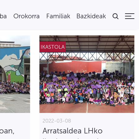
uba
Orokorra
Familiak
Bazkideak
IKASTOLA
2022-03-08
oan,
Arratsaldea LHko