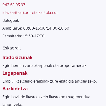
943 52 03 97
idazkaritza@oreretaikastola.eus
Bulegoak
Añabitarte: 08:00-13:30/14:00-16:30
Esmalteria: 15:30-17:30
Eskaerak
Iradokizunak
Egin hemen zure ekarpenak eta proposamenak.
Lagapenak
Erabili Ikastolako eraikinak zure ekitaldia antolatzeko.
Bazkidetza
Egin bazkide Ikastola zein Ikastolon mugimendua
laguntzeko.