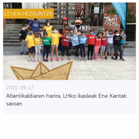
LEHEN HEZKUNTZA
2021-09-17
Atlantikaldiaren harira, LHko ikasleak Ene Kantak
saioan