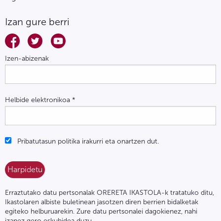
Izan gure berri
Izen-abizenak
Helbide elektronikoa
*
Pribatutasun politika irakurri eta onartzen dut.
Erraztutako datu pertsonalak ORERETA IKASTOLA-k tratatuko ditu,
Ikastolaren albiste buletinean jasotzen diren berrien bidalketak
egiteko helburuarekin. Zure datu pertsonalei dagokienez, nahi
izanez gero eskubidea duzu,