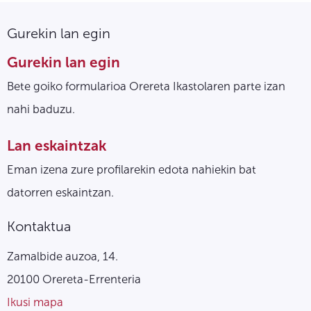
Gurekin lan egin
Gurekin lan egin
Bete goiko formularioa Orereta Ikastolaren parte izan
nahi baduzu.
Lan eskaintzak
Eman izena zure profilarekin edota nahiekin bat
datorren eskaintzan.
Kontaktua
Zamalbide auzoa, 14.
20100 Orereta-Errenteria
Ikusi mapa