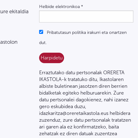
Helbide elektronikoa
*
zure ekitaldia
Pribatutasun politika irakurri eta onartzen
kastolon
dut.
Erraztutako datu pertsonalak ORERETA
IKASTOLA-k tratatuko ditu, Ikastolaren
albiste buletinean jasotzen diren berrien
bidalketak egiteko helburuarekin. Zure
datu pertsonalei dagokienez, nahi izanez
gero eskubidea duzu,
idazkaritza@oreretaikastola.eus helbidera
zuzenduz, zure datu pertsonalak tratatzen
ari garen ala ez konfirmatzeko, baita
zehatzak ez diren datuak zuzentzea