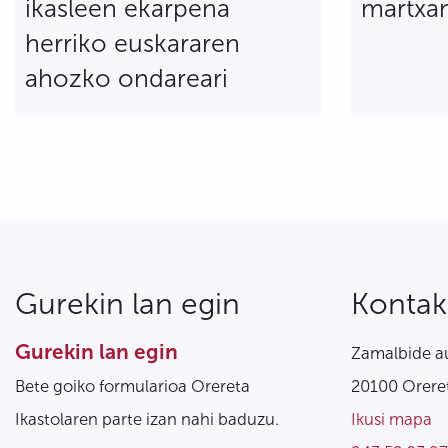
ikasleen ekarpena
martxan
herriko euskararen
ahozko ondareari
Gurekin lan egin
Kontak
Gurekin lan egin
Zamalbide au
Bete goiko formularioa Orereta
20100 Oreret
Ikastolaren parte izan nahi baduzu.
Ikusi mapa