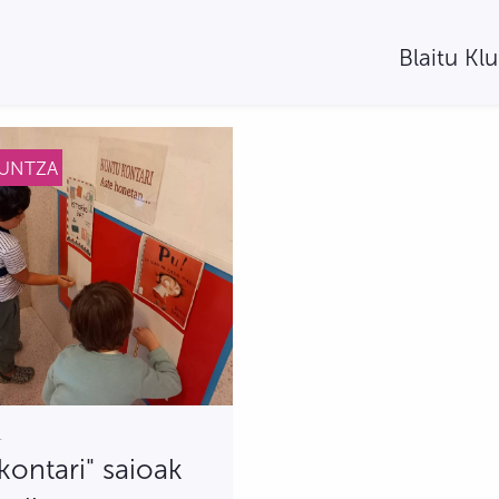
Blaitu Kl
KUNTZA
1
kontari" saioak