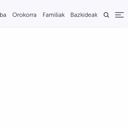
uba
Orokorra
Familiak
Bazkideak