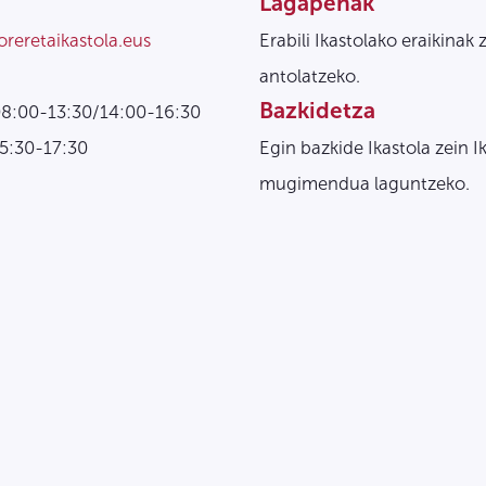
Lagapenak
oreretaikastola.eus
Erabili Ikastolako eraikinak 
antolatzeko.
Bazkidetza
08:00-13:30/14:00-16:30
15:30-17:30
Egin bazkide Ikastola zein I
mugimendua laguntzeko.