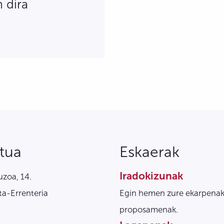
 dira
tua
Eskaerak
Iradokizunak
zoa, 14.
a-Errenteria
Egin hemen zure ekarpenak
proposamenak.