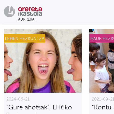
LEHEN HEZKUNTZA
HAUR HEZ
2024-06-21
2021-09-2
"Gure ahotsak", LH6ko
"Kontu 