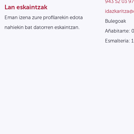
943 52 03 97
Lan eskaintzak
idazkaritza@
Eman izena zure profilarekin edota
Bulegoak
nahiekin bat datorren eskaintzan.
Añabitarte: 
Esmalteria: 