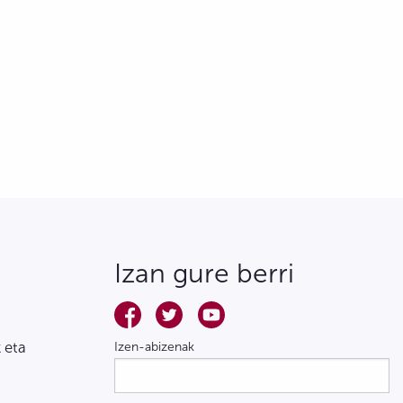
Izan gure berri
 eta
Izen-abizenak