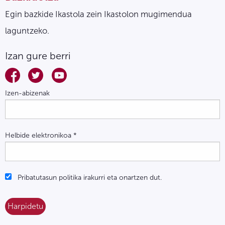
Egin bazkide Ikastola zein Ikastolon mugimendua
laguntzeko.
Izan gure berri
Izen-abizenak
Helbide elektronikoa
*
Pribatutasun politika irakurri eta onartzen dut.