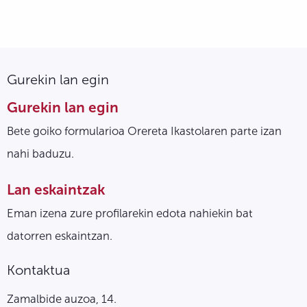
Gurekin lan egin
Gurekin lan egin
Bete goiko formularioa Orereta Ikastolaren parte izan
nahi baduzu.
Lan eskaintzak
Eman izena zure profilarekin edota nahiekin bat
datorren eskaintzan.
Kontaktua
Zamalbide auzoa, 14.