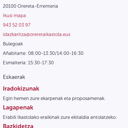
20100 Orereta-Errenteria
Ikusi mapa
943 52 03 97
idazkaritza@oreretaikastola.eus
Bulegoak
Añabitarte: 08:00-13:30/14:00-16:30
Esmalteria: 15:30-17:30
Eskaerak
Iradokizunak
Egin hemen zure ekarpenak eta proposamenak.
Lagapenak
Erabili Ikastolako eraikinak zure ekitaldia antolatzeko.
Bazkidetza